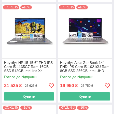
CORE I5
–16%
CORE I5
–16%
Ноутбук HP 15 15.6" FHD IPS
Ноутбук Asus ZenBook 14"
Сore i5-1135G7 Ram 16GB
FHD IPS Core i5-10210U Ram
SSD 512GB Intel Iris Xe
8GB SSD 256GB Intel UHD
Graphics
Graphics
Готово до відправки
Готово до відправки
21 525
19 950
₴
₴
25 625 ₴
23 750 ₴
Купити
Купити
CORE I5
–16%
RYZEN 3
–16%