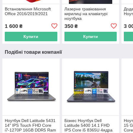
Встановлення Microsoft
Лазерне гравіювання
Дода
Office 2016/2019/2021
кирилиці на клавіатурі
Ноут
ноутбука
1 600
350
3 0
₴
₴
Купити
Купити
Подібні товари компанії
Ноутбук Dell Latitude 5431
Бізнес Ноутбук Dell
Ноут
14" IPS Touch FHD Core
Latitude 5400 14.1 FHD
15 G
i7-1270P 16GB DDR5 Ram
IPS Core i5 8365U 4ядра
Core