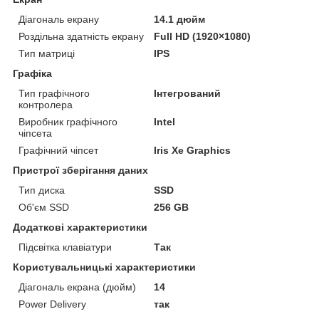
Діагональ екрану
14.1 дюйм
Роздільна здатність екрану
Full HD (1920×1080)
Тип матриці
IPS
Графіка
Тип графічного
Інтегрований
контролера
Виробник графічного
Intel
чіпсета
Графічний чіпсет
Iris Xe Graphics
Пристрої зберігання даних
Тип диска
SSD
Об'єм SSD
256 GB
Додаткові характеристики
Підсвітка клавіатури
Так
Користувальницькі характеристики
Діагональ екрана (дюйм)
14
Power Delivery
так