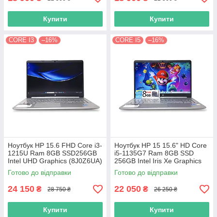
Купити
Купити
CORE I3
–16%
CORE I5
–16%
Ноутбук HP 15.6 FHD Core i3-
Ноутбук HP 15 15.6" HD Сore
1215U Ram 8GB SSD256GB
i5-1135G7 Ram 8GB SSD
Intel UHD Graphics (8J0Z6UA)
256GB Intel Iris Xe Graphics
12733
Готово до відправки
Готово до відправки
24 150
22 050
₴
₴
28 750 ₴
26 250 ₴
Купити
Купити