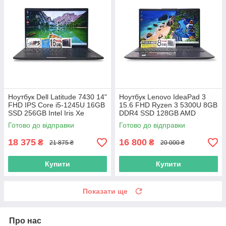
Ноутбук Dell Latitude 7430 14"
Ноутбук Lenovo IdeaPad 3
FHD IPS Core i5-1245U 16GB
15.6 FHD Ryzen 3 5300U 8GB
SSD 256GB Intel Iris Xe
DDR4 SSD 128GB AMD
Graphics
Radeon Graphics
Готово до відправки
Готово до відправки
18 375
16 800
₴
₴
21 875 ₴
20 000 ₴
Купити
Купити
Показати ще
Про нас