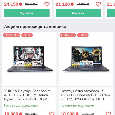
SSD256GB Intel Iris Xe
Ram 8GB SSD 256GB Intel
SSD 
24 150
21 120
21 
₴
₴
28 750 ₴
24 000 ₴
Graphics
UHD Graphics 620
Grap
Купити
Купити
Акційні пропозиції та новинки
RYZEN 5
–16%
CORE I3
–16%
УЦІНКА Ноутбук Acer Aspire
Ноутбук Asus VivoBook 15
A315 15.6" FHD IPS Touch
15.6 FHD Core i3-1215U Ram
Ryzen 5 7520U 8GB DDR5
8GB SSD256GB Intel UHD
SSD 512GB AMD Radeon
Graphics
Готово до відправки
Готово до відправки
Graphics
18 900
18 900
₴
₴
22 500 ₴
22 500 ₴