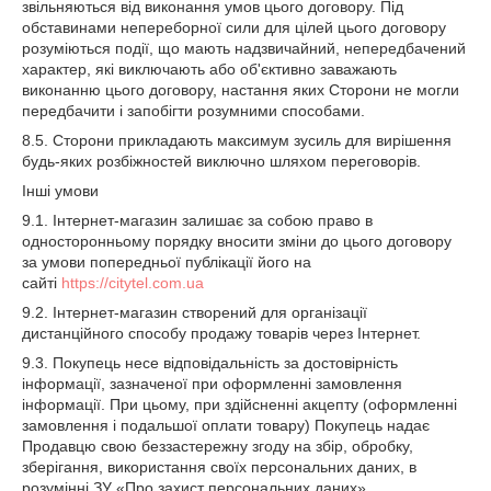
звільняються від виконання умов цього договору. Під
обставинами непереборної сили для цілей цього договору
розуміються події, що мають надзвичайний, непередбачений
характер, які виключають або об'єктивно заважають
виконанню цього договору, настання яких Сторони не могли
передбачити і запобігти розумними способами.
8.5. Сторони прикладають максимум зусиль для вирішення
будь-яких розбіжностей виключно шляхом переговорів.
Інші умови
9.1. Інтернет-магазин залишає за собою право в
односторонньому порядку вносити зміни до цього договору
за умови попередньої публікації його на
сайті
https://citytel.com.ua
9.2. Інтернет-магазин створений для організації
дистанційного способу продажу товарів через Інтернет.
9.3. Покупець несе відповідальність за достовірність
інформації, зазначеної при оформленні замовлення
інформації. При цьому, при здійсненні акцепту (оформленні
замовлення і подальшої оплати товару) Покупець надає
Продавцю свою беззастережну згоду на збір, обробку,
зберігання, використання своїх персональних даних, в
розумінні ЗУ «Про захист персональних даних».