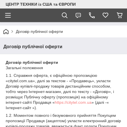
ЦЕНТР ТЕХНІКИ із США та ЄВРОПИ
Договір публічної оферти
Договір публічної оферти
Договір публічної оферти
Загальні положення
1.1. Справжня оферта, є офіційною пропозицією
«citytel.com.ua», далі за текстом - «Продавець», укласти
Договір купівлі-продажу товарів дистанційним способом,
тобто через Інтернет-магазин, далі по тексту - «Договір», і
розміщує Публічну оферту (пропозиція) на офіційному
інтернет-сайті Продавця «
https://citytel.com.ua
» (далі -«
Інтернет-сайт »).
1.2. Моментом повного і безумовного прийняття Покупцем
пропозиції Продавця (акцептом) укласти електронний договір
купівлі-продажу товарів, вважається факт оплати Покупцем