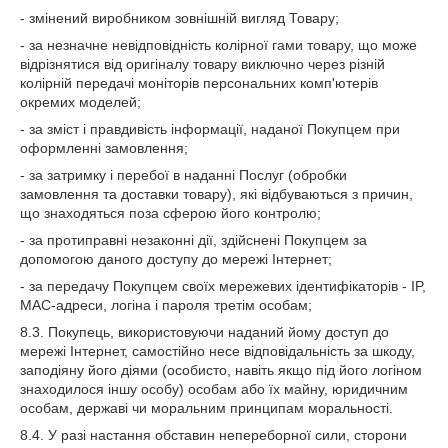
- змінений виробником зовнішній вигляд Товару;
- за незначне невідповідність колірної гами товару, що може
відрізнятися від оригіналу товару виключно через різній
колірній передачі моніторів персональних комп'ютерів
окремих моделей;
- за зміст і правдивість інформації, наданої Покупцем при
оформленні замовлення;
- за затримку і перебої в наданні Послуг (обробки
замовлення та доставки товару), які відбуваються з причин,
що знаходяться поза сферою його контролю;
- за протиправні незаконні дії, здійснені Покупцем за
допомогою даного доступу до мережі Інтернет;
- за передачу Покупцем своїх мережевих ідентифікаторів - IP,
MAC-адреси, логіна і пароля третім особам;
8.3. Покупець, використовуючи наданий йому доступ до
мережі Інтернет, самостійно несе відповідальність за шкоду,
заподіяну його діями (особисто, навіть якщо під його логіном
знаходилося іншу особу) особам або їх майну, юридичним
особам, державі чи моральним принципам моральності.
8.4. У разі настання обставин непереборної сили, сторони