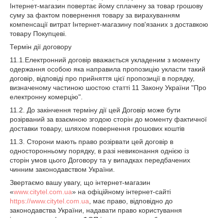
Інтернет-магазин повертає йому сплачену за товар грошову
суму за фактом повернення товару за вирахуванням
компенсації витрат Інтернет-магазину пов'язаних з доставкою
товару Покупцеві.
Термін дії договору
11.1.Електронний договір вважається укладеним з моменту
одержання особою яка направила пропозицію укласти такий
договір, відповіді про прийняття цієї пропозиції в порядку,
визначеному частиною шостою статті 11 Закону України "Про
електронну комерцію".
11.2. До закінчення терміну дії цей Договір може бути
розірваний за взаємною згодою сторін до моменту фактичної
доставки товару, шляхом повернення грошових коштів
11.3. Сторони мають право розірвати цей договір в
односторонньому порядку, в разі невиконання однією із
сторін умов цього Договору та у випадках передбачених
чинним законодавством України.
Звертаємо вашу увагу, що інтернет-магазин
«
www.citytel.com.ua
» на офіційному інтернет-сайті
https://www.citytel.com.ua
, має право, відповідно до
законодавства України, надавати право користування