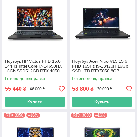
Ноутбук HP Victus FHD 15.6
Ноутбук Acer Nitro V15 15.6
144Hz Intel Core i7-14650HX
FHD 165Hz i5-13420H 16Gb
16Gb SSD512GB RTX 4050
SSD 1TB RTX5050 8GB
6GB 15-fa2057ns
ANV15-52 (NH.U1PAA.002)
Готово до відправки
Готово до відправки
(D14JDEA)12715
12691
55 440
58 800
₴
₴
66 000 ₴
70 000 ₴
Купити
Купити
RTX 3050
–16%
RTX 3050
–16%