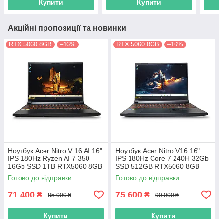
Купити
Купити
Акційні пропозиції та новинки
RTX 5060 8GB
–16%
RTX 5060 8GB
–16%
Ноутбук Acer Nitro V 16 AI 16"
Ноутбук Acer Nitro V16 16"
IPS 180Hz Ryzen AI 7 350
IPS 180Hz Сore 7 240H 32Gb
16Gb SSD 1TB RTX5060 8GB
SSD 512GB RTX5060 8GB
ANV16-61
ANV16-72 (NH.U2EAA.002)
Готово до відправки
Готово до відправки
(NH.U25AA.002)12303
12863
71 400
75 600
₴
₴
85 000 ₴
90 000 ₴
Купити
Купити