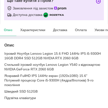
Що таке купити з Пром?
Замовлення під захистом
Доступна доставка
Опис
Характеристики
Доставка
Оплата
Умови п
Опис
Ігровий Ноутбук Lenovo Legion 15.6 FHD 144Hz IPS i5-9300H
16GB DDR4 SSD 512GB NVIDIA RTX 2060 6GB
Стильний ігровий ноутбук Lenovo Legion Y540 з відеокартою
NVIDIA GeForce RTX 2060 6GB
Яскравий FullHD IPS 144Hz екран (1920х1080) 15.6"
Потужний процесор Core i5-9300H (4ядра/8потоків) 9-го
покоління
Швидкий SSD 512GB
Підсвітка клавіатури