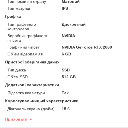
Тип покриття екрану
Матовий
Тип матриці
IPS
Графіка
Тип графічного
Дискретний
контролера
Виробник графічного
NVIDIA
чіпсета
Графічний чіпсет
NVIDIA GeForce RTX 2060
Об`єм відеопам'яті
6 GB
Пристрої зберігання даних
Тип диска
SSD
Об'єм SSD
512 GB
Додаткові характеристики
Підсвітка клавіатури
Так
Користувальницькі характеристики
Діагональ екрана (дюйм)
15.6
Приховати