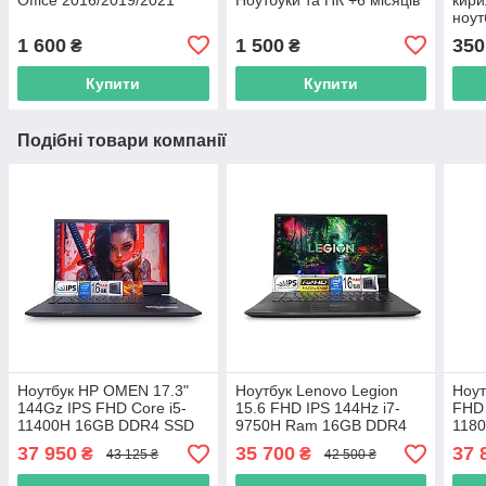
ноут
1 600
1 500
350
₴
₴
Купити
Купити
Подібні товари компанії
Ноутбук HP OMEN 17.3"
Ноутбук Lenovo Legion
Ноут
144Gz IPS FHD Core i5-
15.6 FHD IPS 144Hz i7-
FHD 
11400H 16GB DDR4 SSD
9750H Ram 16GB DDR4
118
512GB Nvidia RTX 3060
SSD 512GB NVIDIA RTX
Nvid
37 950
35 700
37 
₴
₴
43 125 ₴
42 500 ₴
6GB
2060 6GB