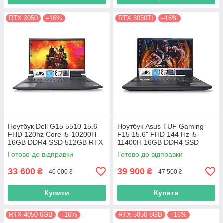
RTX 3050
–16%
RTX 3050TI
–16%
Ноутбук Dell G15 5510 15.6
Ноутбук Asus TUF Gaming
FHD 120hz Core i5-10200H
F15 15.6" FHD 144 Hz i5-
16GB DDR4 SSD 512GB RTX
11400H 16GB DDR4 SSD
3050
512GB Nvidia RTX3050TI 4Gb
Готово до відправки
Готово до відправки
33 600
39 900
₴
₴
40 000 ₴
47 500 ₴
Купити
Купити
RTX 4050 6GB
–16%
RTX 5050 8GB
–16%