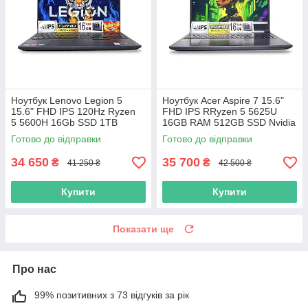
Ноутбук Lenovo Legion 5
Ноутбук Acer Aspire 7 15.6"
15.6" FHD IPS 120Hz Ryzen
FHD IPS RRyzen 5 5625U
5 5600H 16Gb SSD 1TB
16GB RAM 512GB SSD Nvidia
Nvidia RTX3050
RTX 3050
Готово до відправки
Готово до відправки
34 650
35 700
₴
₴
41 250 ₴
42 500 ₴
Купити
Купити
Показати ще
Про нас
99% позитивних з 73 відгуків за рік