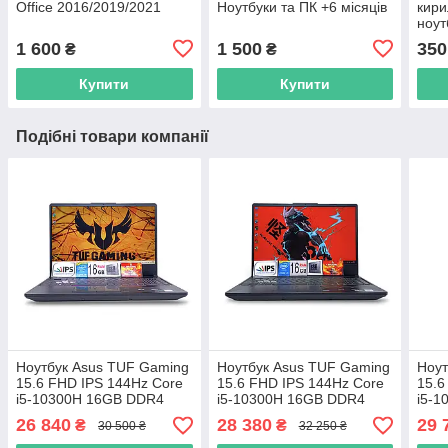
Office 2016/2019/2021
Ноутбуки та ПК +6 місяців
кири
ноут
1 600
1 500
350
₴
₴
Купити
Купити
Подібні товари компанії
Ноутбук Asus TUF Gaming
Ноутбук Asus TUF Gaming
Ноут
15.6 FHD IPS 144Hz Core
15.6 FHD IPS 144Hz Core
15.6
i5-10300H 16GB DDR4
i5-10300H 16GB DDR4
i5-
SSD512GB Nvidia
SSD512GB Nvidia
SSD5
26 840
28 380
29 
₴
₴
30 500 ₴
32 250 ₴
GTX1650 4GB
GTX1650 4GB
GTX