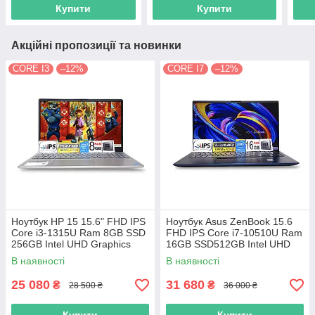
Купити
Купити
Акційні пропозиції та новинки
CORE I3
–12%
CORE I7
–12%
Ноутбук HP 15 15.6" FHD IPS
Ноутбук Asus ZenBook 15.6
Сore i3-1315U Ram 8GB SSD
FHD IPS Core i7-10510U Ram
256GB Intel UHD Graphics
16GB SSD512GB Intel UHD
Graphics
В наявності
В наявності
25 080
31 680
₴
₴
28 500 ₴
36 000 ₴