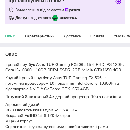
Що таке купити з Пром?
Замовлення під захистом
Доступна доставка
Опис
Характеристики
Доставка
Оплата
Умови п
Опис
Ігровий ноутбук Asus TUF Gaming FX506L 15.6 FHD IPS 120Hz
Core i5-10300H 16GB DDR4 SSD512GB Nvidia GTX1650 4GB
Крутий ігровий ноутбук у Asus TUF Gaming FX 506L з
потужним процесором 10 покоління Intel Core i5-10300H та
відеокартою NVIDIA GeForce GTX1650 4GB
Потужний 8-потоковий 4-ядерний процесор 10-го покоління
Агресивний дизайн
RGB Підсвітка клавіатури ASUS AURA
Яскравий FullHD 15.6 120Hz екран
Міцний корпус
Справиться із усіма сучасними невибагливими іграми