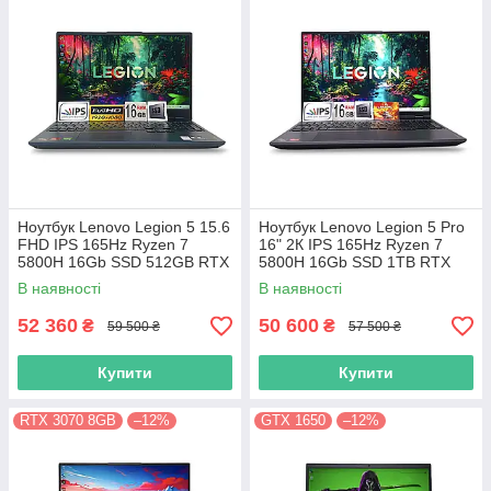
Ноутбук Lenovo Legion 5 15.6
Ноутбук Lenovo Legion 5 Pro
FHD IPS 165Hz Ryzen 7
16" 2К IPS 165Hz Ryzen 7
5800H 16Gb SSD 512GB RTX
5800H 16Gb SSD 1TB RTX
3070 8GB
3070 8GB
В наявності
В наявності
52 360
50 600
₴
₴
59 500 ₴
57 500 ₴
Купити
Купити
RTX 3070 8GB
–12%
GTX 1650
–12%