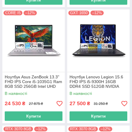
Купити
Купити
CORE I5
–12%
GXT 1650
–12%
Ноутбук Asus ZenBook 13.3"
Ноутбук Lenovo Legion 15.6
FHD IPS Core i5-1035G1 Ram
FHD IPS i5-9300H 16GB
8GB SSD 256GB Intel UHD
DDR4 SSD 512GB NVIDIA
Graphics
GTX1650
В наявності
В наявності
24 530
27 500
₴
₴
27 875 ₴
31 250 ₴
Купити
Купити
RTX 3070 8GB
–12%
RTX 3070 8GB
–12%