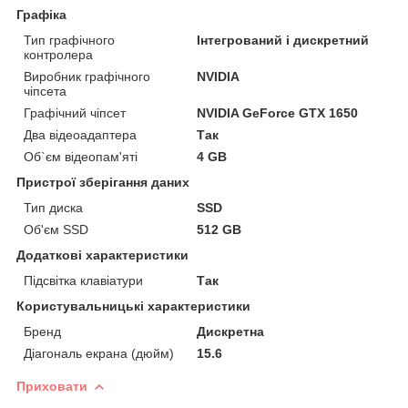
Графіка
Тип графічного
Інтегрований і дискретний
контролера
Виробник графічного
NVIDIA
чіпсета
Графічний чіпсет
NVIDIA GeForce GTX 1650
Два відеоадаптера
Так
Об`єм відеопам'яті
4 GB
Пристрої зберігання даних
Тип диска
SSD
Об'єм SSD
512 GB
Додаткові характеристики
Підсвітка клавіатури
Так
Користувальницькі характеристики
Бренд
Дискретна
Діагональ екрана (дюйм)
15.6
Приховати