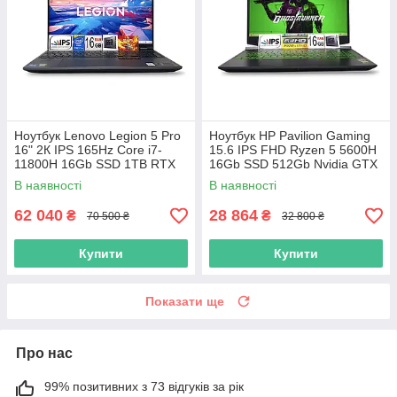
Ноутбук Lenovo Legion 5 Pro
Ноутбук HP Pavilion Gaming
16" 2К IPS 165Hz Core i7-
15.6 IPS FHD Ryzen 5 5600H
11800H 16Gb SSD 1TB RTX
16Gb SSD 512Gb Nvidia GTX
3070 8GB
1650 4GB
В наявності
В наявності
62 040
28 864
₴
₴
70 500 ₴
32 800 ₴
Купити
Купити
Показати ще
Про нас
99% позитивних з 73 відгуків за рік