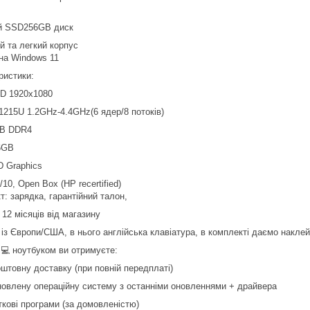
й SSD256GB диск
й та легкий корпус
йна Windows 11
ристики:
HD 1920x1080
-1215U 1.2GHz-4.4GHz(6 ядер/8 потоків)
B DDR4
6GB
HD Graphics
/10, Open Box (HP recertified)
: зарядка, гарантійний талон,
 12 місяців від магазину
 із Європи/США, в нього англійська клавіатура, в комплекті даємо накл
 💻 ноутбуком ви отримуєте:
оштовну доставку (при повній передплаті)
новлену операційну систему з останніми оновленнями + драйвера
ткові програми (за домовленістю)