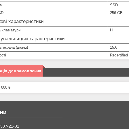
а
SSD
SD
256 GB
ові характеристики
а клавіатури
Ні
увальницькі характеристики
ь екрана (дюйм)
15.6
ості
Recertified
ція для замовлення
 000 ₴
 537-21-31