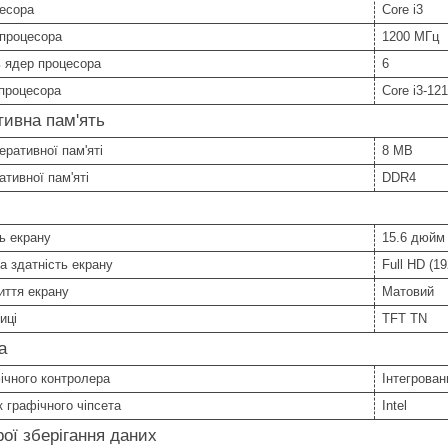
цесора
Core i3
 процесора
1200 МГц
ь ядер процесора
6
процесора
Core i3-12
ивна пам'ять
еративної пам'яті
8 MB
ативної пам'яті
DDR4
ь екрану
15.6 дюйм
а здатність екрану
Full HD (1
иття екрану
Матовий
иці
TFT TN
а
ічного контролера
Інтегрован
 графічного чіпсета
Intel
ої зберігання даних