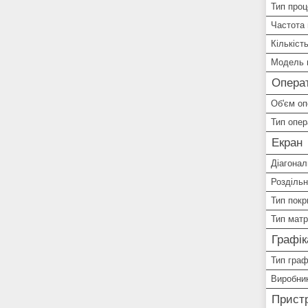
Тип про
Частота
Кількіст
Модель 
Операт
Об'єм оп
Тип опер
Екран
Діагонал
Роздільн
Тип покр
Тип матр
Графік
Тип граф
Виробник
Пристр