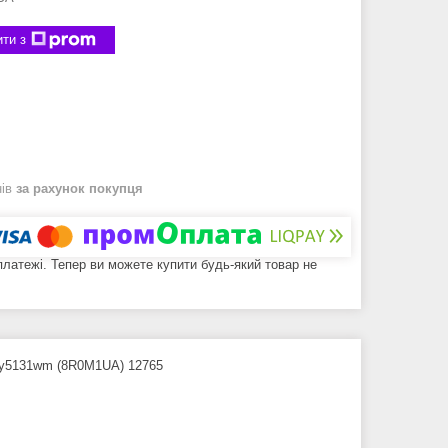
ти з
нів
за рахунок покупця
 платежі. Тепер ви можете купити будь-який товар не
dy5131wm (8R0M1UA) 12765