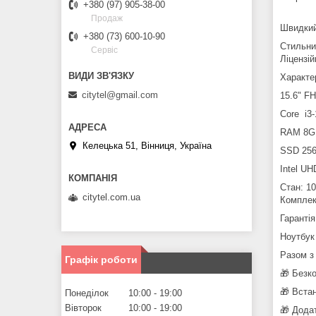
+380 (97) 905-38-00
Продаж
Швидки
+380 (73) 600-10-90
Стильни
Сервіс
Ліцензі
Характе
citytel@gmail.com
15.6" F
Core i3
RAM 8G
Келецька 51, Вінниця, Україна
SSD 25
Intel U
Стан: 10
citytel.com.ua
Комплект
Гарантія
Ноутбук
Разом з
Графік роботи
🎁 Безк
🎁 Вста
Понеділок
10:00
19:00
Вівторок
10:00
19:00
🎁 Дода