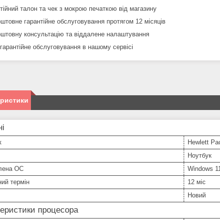
нтійний талон та чек з мокрою печаткою від магазину
оштовне гарантійне обслуговування протягом 12 місяців
оштовну консультацію та віддалене налаштування
ягарантійне обслуговування в нашому сервісі
еристики
ні
к
Hewlett Pa
Ноутбук
лена ОС
Windows 1
ний термін
12 міс
Новий
еристики процесора