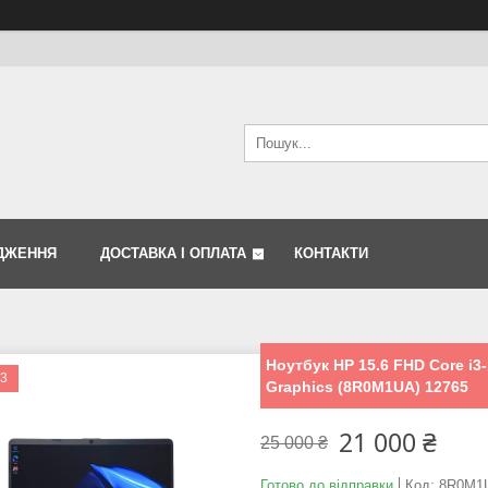
ДЖЕННЯ
ДОСТАВКА І ОПЛАТА
КОНТАКТИ
Ноутбук HP 15.6 FHD Core i
I3
Graphics (8R0M1UA) 12765
21 000 ₴
25 000 ₴
Готово до відправки
Код:
8R0M1