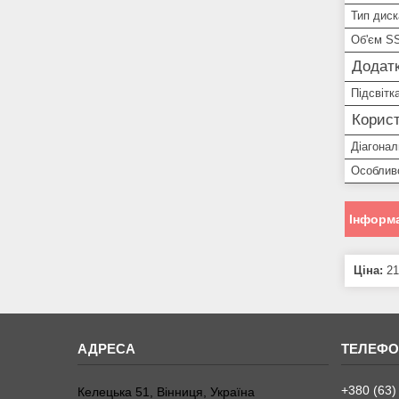
Тип диск
Об'єм S
Додатк
Підсвітк
Корист
Діагонал
Особлив
Інформа
Ціна:
21
+380 (63)
Келецька 51, Вінниця, Україна