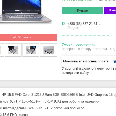
Купи
Купити
+380 (63) 537-21-31
Продаж
–16%
повернення товару протягом 14 д
У компанії підключені електронні
покидаючи сайту.
 HP 15.6 FHD Core i3-1215U Ram 8GB SSD256GB Intel UHD Graphics 15-
й ноутбук HP 15-dy5131wm (8R0M1UA) для роботи та навчання
й шестиядерний Core i3-1215U 12 покоління процесор
й 15.6 FHD екран