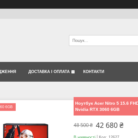
ДЖЕННЯ
ДОСТАВКА І ОПЛАТА
КОНТАКТИ
Ноутбук Acer Nitro 5 15.6 F
60 6GB
Nvidia RTX 3060 6GB
42 680 ₴
48 500 ₴
В наявності
Код:
12627