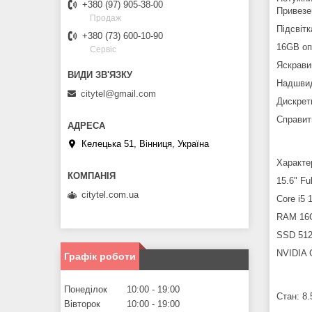
+380 (97) 905-38-00
Привезе
Продаж
Підсвітк
+380 (73) 600-10-90
16GB оп
Сервіс
Яскрави
Надшви
citytel@gmail.com
Дискрет
Cправит
Келецька 51, Вінниця, Україна
Характе
15.6" F
citytel.com.ua
Core i5 
RAM 16
SSD 51
NVIDIA 
Графік роботи
Понеділок
10:00
19:00
Стан: 8.
Вівторок
10:00
19:00