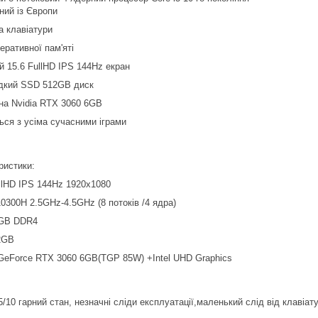
ний із Європи
а клавіатури
еративної пам'яті
й 15.6 FullHD IPS 144Hz екран
дкий SSD 512GB диск
на Nvidia RTX 3060 6GB
ься з усіма сучасними іграми
ристики:
ullHD IPS 144Hz 1920x1080
10300H 2.5GHz-4.5GHz (8 потоків /4 ядрa)
GB DDR4
2GB
GeForce RTX 3060 6GB(TGP 85W) +Intel UHD Graphics
5/10 гарний стан, незначні сліди експлуатації,маленький слід від клавіат