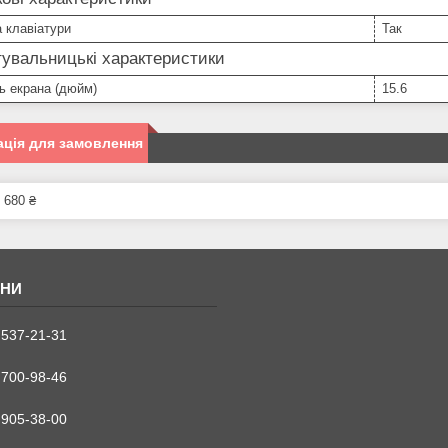
а клавіатури
Так
увальницькі характеристики
ь екрана (дюйм)
15.6
ція для замовлення
 680 ₴
 537-21-31
 700-98-46
 905-38-00