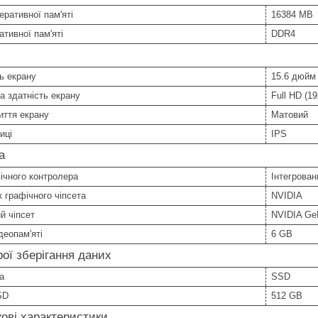
еративної пам'яті
16384 MB
ативної пам'яті
DDR4
ь екрану
15.6 дюйм
а здатність екрану
Full HD (1
иття екрану
Матовий
иці
IPS
а
ічного контролера
Інтегрован
 графічного чіпсета
NVIDIA
й чіпсет
NVIDIA Ge
деопам'яті
6 GB
ої зберігання даних
а
SSD
SD
512 GB
ові характеристики