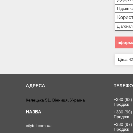
Підсвітк
Корист
Діагонал
Інформа
Ціна:
42
+380 (63)
Келецька 51, Вінниця, Україна
Продаж
+380 (96)
Продаж
+380 (97)
citytel.com.ua
Продаж