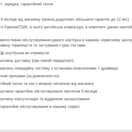
т: зарядка, гарантійний талон
 6 місяців від магазину (можна додатково збільшити гарантію до 12 міс)
 із Європи/США, в нього англійська клавіатура, в комплекті даємо накле
н
вели повне обслуговування даного ноутбука в нашому сервісному центрі,
заміну термопасти та тестування стрес-тестами.
 💻 ноутбуком ви отримуєте:
оштовну доставку (при повній передплаті)
новлену операційну систему з останніми оновленнями + драйвера
ткові програми (за домовленістю)
нтійний талон та чек з мокрою печаткою від магазину
оштовне гарантійне обслуговування протягом 6 місяців
оштовну консультацію та віддалене налаштування
ягарантійне обслуговування в нашому сервісі