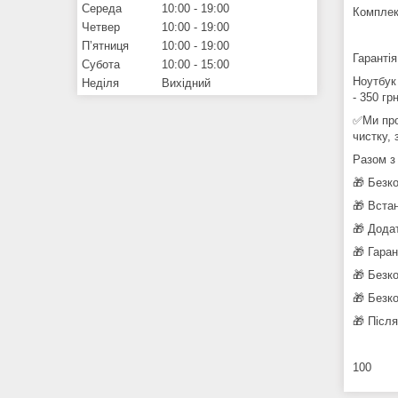
Середа
10:00
19:00
Комплек
Четвер
10:00
19:00
Пʼятниця
10:00
19:00
Гарантія
Субота
10:00
15:00
Ноутбук
Неділя
Вихідний
- 350 гр
✅Ми про
чистку, 
Разом з
🎁 Безк
🎁 Вста
🎁 Дода
🎁 Гара
🎁 Безк
🎁 Безк
🎁 Післ
100