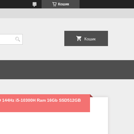
Кошик
Кошик
HD 144Hz i5-10300H Ram 16Gb SSD512GB