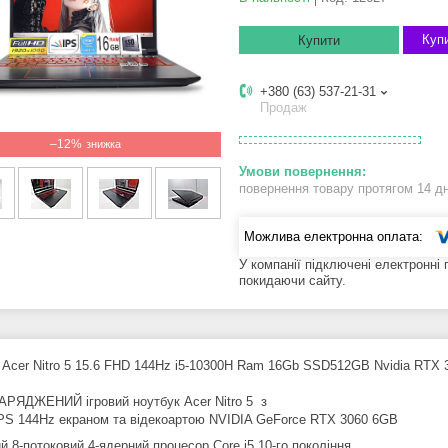
Купи
Купити
+380 (63) 537-21-31
Продаж
–12%
повернення товару протягом 14 д
У компанії підключені електронні
покидаючи сайту.
 Acer Nitro 5 15.6 FHD 144Hz i5-10300H Ram 16Gb SSD512GB Nvidia RTX
АРЯДЖЕНИЙ ігровий ноутбук Acer Nitro 5 з
IPS 144Hz екраном та відекоартою NVIDIA GeForce RTX 3060 6GB
й 8-потоковий 4-ядерний процесор Core i5 10-го покоління