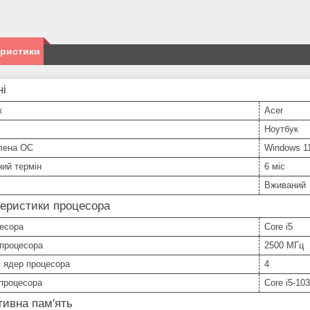
еристики
ні
к
Acer
Ноутбук
лена ОС
Windows 1
ний термін
6 міс
Вживаний
еристики процесора
цесора
Core i5
 процесора
2500 МГц
ь ядер процесора
4
процесора
Core i5-10
ивна пам'ять