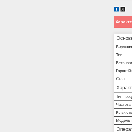
Характ
Основ
Виробни
Тип
Встанов
Гарантій
Стан
Характ
Тип про
Частота
Кількіст
Модель 
Операт