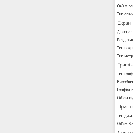
Об'єм оп
Тип опер
Екран
Діагонал
Роздільн
Тип покр
Тип матр
Графік
Тип граф
Виробник
Графічни
Об`єм ві
Пристр
Тип диск
Об'єм S
Додатк