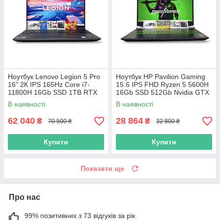
Ноутбук Lenovo Legion 5 Pro
Ноутбук HP Pavilion Gaming
16" 2К IPS 165Hz Core i7-
15.6 IPS FHD Ryzen 5 5600H
11800H 16Gb SSD 1TB RTX
16Gb SSD 512Gb Nvidia GTX
3070 8GB
1650 4GB
В наявності
В наявності
62 040
28 864
₴
₴
70 500 ₴
32 800 ₴
Купити
Купити
Показати ще
Про нас
99% позитивних з 73 відгуків за рік