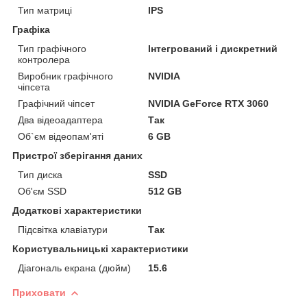
Тип матриці
IPS
Графіка
Тип графічного
Інтегрований і дискретний
контролера
Виробник графічного
NVIDIA
чіпсета
Графічний чіпсет
NVIDIA GeForce RTX 3060
Два відеоадаптера
Так
Об`єм відеопам'яті
6 GB
Пристрої зберігання даних
Тип диска
SSD
Об'єм SSD
512 GB
Додаткові характеристики
Підсвітка клавіатури
Так
Користувальницькі характеристики
Діагональ екрана (дюйм)
15.6
Приховати