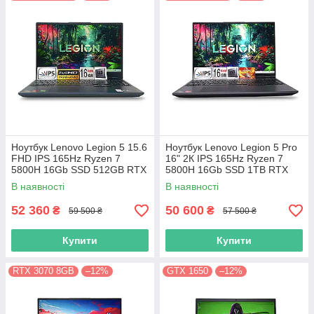
Ноутбук Lenovo Legion 5 15.6
Ноутбук Lenovo Legion 5 Pro
FHD IPS 165Hz Ryzen 7
16" 2К IPS 165Hz Ryzen 7
5800H 16Gb SSD 512GB RTX
5800H 16Gb SSD 1TB RTX
3070 8GB
3070 8GB
В наявності
В наявності
52 360
50 600
₴
₴
59 500 ₴
57 500 ₴
Купити
Купити
RTX 3070 8GB
–12%
GTX 1650
–12%