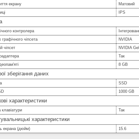
иття екрану
Матовий
иці
IPS
а
ічного контролера
Інтегрован
 графічного чіпсета
NVIDIA
й чіпсет
NVIDIA Ge
еоадаптера
Так
деопам'яті
8 GB
ої зберігання даних
а
SSD
SD
1000 GB
ові характеристики
а клавіатури
Так
увальницькі характеристики
ь екрана (дюйм)
15.6