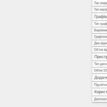
Тип покр
Тип матр
Графік
Тип граф
Виробник
Графічни
Два від
Об`єм ві
Пристр
Тип диск
Об'єм S
Додатк
Підсвітк
Корист
Діагонал