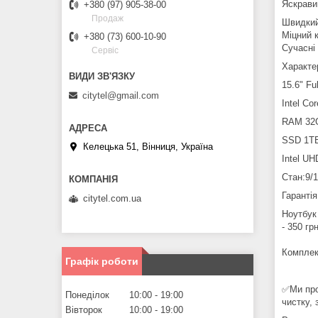
Яскрави
+380 (97) 905-38-00
Продаж
Швидкий
Міцний 
+380 (73) 600-10-90
Сучасні 
Сервіс
Характе
15.6" F
citytel@gmail.com
Intel Co
RAM 32
SSD 1T
Келецька 51, Вінниця, Україна
Intel U
Стан:9/1
Гарантія
citytel.com.ua
Ноутбук
- 350 гр
Комплек
Графік роботи
✅Ми про
Понеділок
10:00
19:00
чистку, 
Вівторок
10:00
19:00