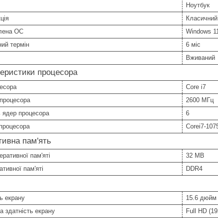
Ноутбук
ція
Класичний
лена ОС
Windows 1
ний термін
6 міс
Вживаний
еристики процесора
цесора
Core i7
 процесора
2600 МГц
ь ядер процесора
6
процесора
Corei7-107
ивна пам'ять
еративної пам'яті
32 MB
ативної пам'яті
DDR4
ь екрану
15.6 дюйм
а здатність екрану
Full HD (1