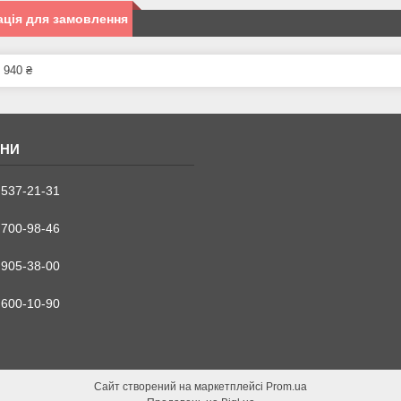
ція для замовлення
 940 ₴
 537-21-31
 700-98-46
 905-38-00
 600-10-90
Сайт створений на маркетплейсі
Prom.ua