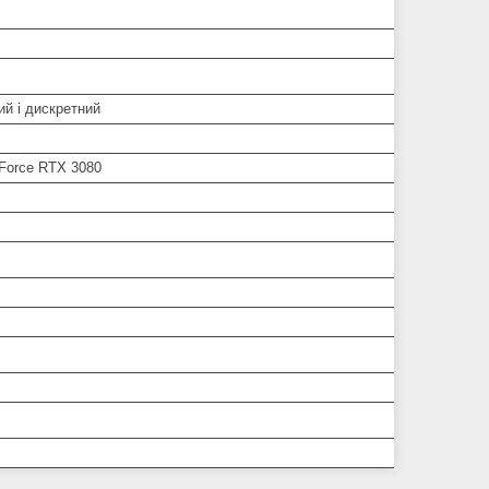
ий і дискретний
Force RTX 3080