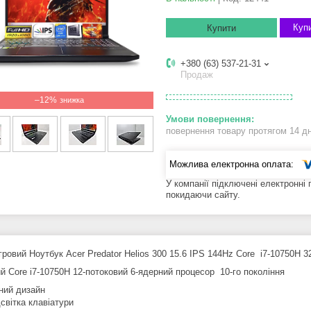
Купи
Купити
+380 (63) 537-21-31
Продаж
–12%
повернення товару протягом 14 д
У компанії підключені електронні
покидаючи сайту.
ігровий Ноутбук Acer Predator Helios 300 15.6 IPS 144Hz Core i7-10750
й Core i7-10750H 12-потоковий 6-ядерний процесор 10-го покоління
ний дизайн
світка клавіатури