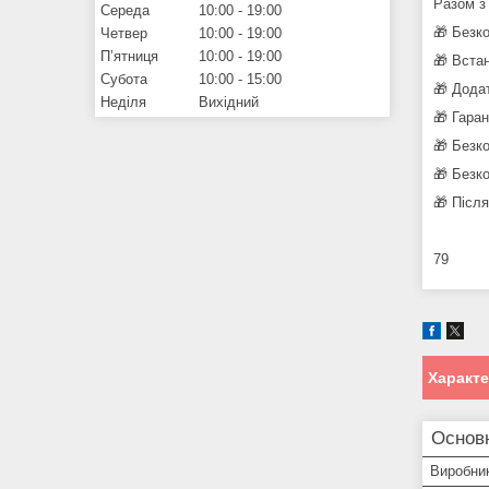
Разом з
Середа
10:00
19:00
🎁 Безк
Четвер
10:00
19:00
Пʼятниця
10:00
19:00
🎁 Вста
Субота
10:00
15:00
🎁 Дода
Неділя
Вихідний
🎁 Гара
🎁 Безк
🎁 Безк
🎁 Післ
79
Характ
Основ
Виробни