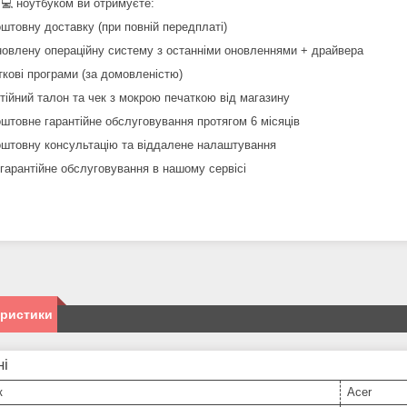
 💻 ноутбуком ви отримуєте:
оштовну доставку (при повній передплаті)
новлену операційну систему з останніми оновленнями + драйвера
ткові програми (за домовленістю)
нтійний талон та чек з мокрою печаткою від магазину
оштовне гарантійне обслуговування протягом 6 місяців
оштовну консультацію та віддалене налаштування
ягарантійне обслуговування в нашому сервісі
еристики
ні
к
Acer