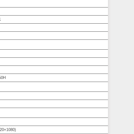
1
50H
920×1080)