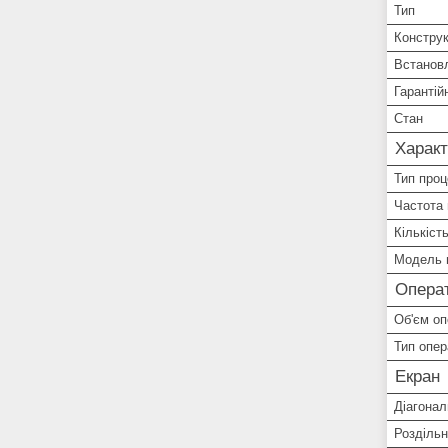
Тип
Конструк
Встанов
Гарантій
Стан
Характ
Тип про
Частота
Кількіст
Модель 
Операт
Об'єм оп
Тип опер
Екран
Діагонал
Роздільн