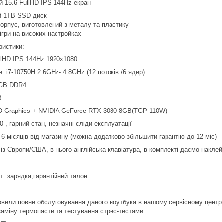
й 15.6 FullHD IPS 144Hz екран
 1TB SSD диск
корпус, виготовлений з металу та пластику
ігри на високих настройках
ристики:
ullHD IPS 144Hz 1920x1080
re i7-10750H 2.6GHz- 4.8GHz (12 потоків /6 ядер)
GB DDR4
B
HD Graphics + NVIDIA GeForce RTX 3080 8GB(TGP 110W)
0 , гарний стан, незначні сліди експлуатації
 6 місяців від магазину (можна додатково збільшити гарантію до 12 міс)
 із Європи/США, в нього англійська клавіатура, в комплекті даємо накле
н
т: зарядка,гарантійний талон
вели повне обслуговування даного ноутбука в нашому сервісному центрі,
заміну термопасти та тестування стрес-тестами.