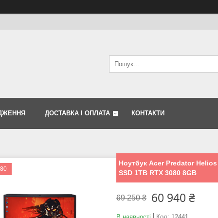
ДЖЕННЯ
ДОСТАВКА І ОПЛАТА
КОНТАКТИ
Ноутбук Acer Predator Helios
080
SSD 1TB RTX 3080 8GB
60 940 ₴
69 250 ₴
В наявності
Код:
12441