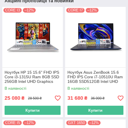
Акційні пропозиції та новинки
CORE I3
–12%
CORE I7
–12%
Ноутбук HP 15 15.6" FHD IPS
Ноутбук Asus ZenBook 15.6
Сore i3-1315U Ram 8GB SSD
FHD IPS Core i7-10510U Ram
256GB Intel UHD Graphics
16GB SSD512GB Intel UHD
Graphics
В наявності
В наявності
25 080
31 680
₴
₴
28 500 ₴
36 000 ₴
Купити
Купити
CORE I5
–12%
GXT 1650
–12%