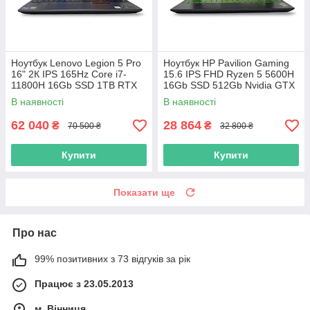
Ноутбук Lenovo Legion 5 Pro
Ноутбук HP Pavilion Gaming
16" 2К IPS 165Hz Core i7-
15.6 IPS FHD Ryzen 5 5600H
11800H 16Gb SSD 1TB RTX
16Gb SSD 512Gb Nvidia GTX
3070 8GB
1650 4GB
В наявності
В наявності
62 040
28 864
₴
₴
70 500 ₴
32 800 ₴
Купити
Купити
Показати ще
Про нас
99% позитивних з 73 відгуків за рік
Працює з 23.05.2013
м. Вінниця