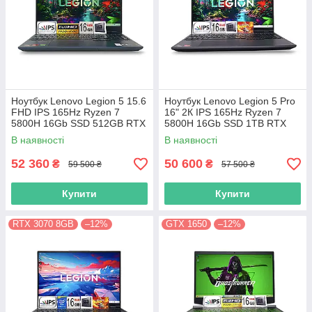
Ноутбук Lenovo Legion 5 15.6
Ноутбук Lenovo Legion 5 Pro
FHD IPS 165Hz Ryzen 7
16" 2К IPS 165Hz Ryzen 7
5800H 16Gb SSD 512GB RTX
5800H 16Gb SSD 1TB RTX
3070 8GB
3070 8GB
В наявності
В наявності
52 360
50 600
₴
₴
59 500 ₴
57 500 ₴
Купити
Купити
RTX 3070 8GB
–12%
GTX 1650
–12%