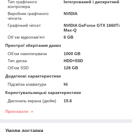
Тип графічного
Інтегрований і дискретний
контролера
Виробник графічного
NVIDIA
чіпсета
Графічний чіпсет
NVIDIA GeForce GTX 1660Ti
Max-Q
Об`єм відеопам'яті
6 GB
Пристрої зберігання даних
Об'єм накопичувача
1000 GB
Тип диска
HDD+SSD
Об'єм SSD
128 GB
Додаткові характеристики
Підсвітка клавіатури
Ні
Користувальницькі характеристики
Діагональ екрана (дюйм)
15.6
Приховати
Умови доставки