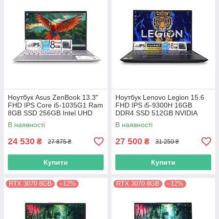
Ноутбук Asus ZenBook 13.3"
Ноутбук Lenovo Legion 15.6
FHD IPS Core i5-1035G1 Ram
FHD IPS i5-9300H 16GB
8GB SSD 256GB Intel UHD
DDR4 SSD 512GB NVIDIA
Graphics
GTX1650
В наявності
В наявності
24 530
27 500
₴
₴
27 875 ₴
31 250 ₴
Купити
Купити
RTX 3070 8GB
–12%
RTX 3070 8GB
–12%