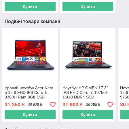
Купити
Купити
Подібні товари компанії
Ігровий ноутбук Acer Nitro
Ноутбук HP OMEN 17.3"
Ноут
5 15.6 FHD IPS Core i5-
IPS FHD Core i7-10750H
15.6
9300H Ram 8Gb SSD
16GB DDR4 SSD
975
128GB+ 1TB HDD Nvidia
256GB+1TB HDD Nvidia
SSD
31 350
31 900
30 
₴
₴
35 625 ₴
36 250 ₴
GeForce GTX1650 4GB
GTX 1660TI 6GB
166
Купити
Купити