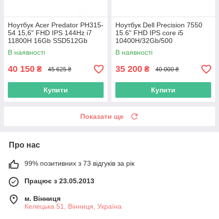
Ноутбук Acer Predator PH315-
Ноутбук Dell Precision 7550
54 15,6" FHD IPS 144Hz i7
15.6" FHD IPS core i5
11800H 16Gb SSD512Gb
10400H/32Gb/500
NVMe RTX3060-6Gb
SSD/Quadro T1000 4Gb
В наявності
В наявності
40 150
35 200
₴
₴
45 625 ₴
40 000 ₴
Купити
Купити
Показати ще
Про нас
99% позитивних з 73 відгуків за рік
Працює з 23.05.2013
м. Вінниця
Келецька 51, Вінниця, Україна