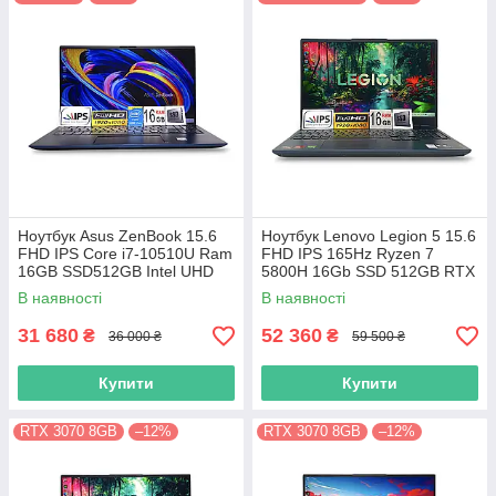
Ноутбук Asus ZenBook 15.6
Ноутбук Lenovo Legion 5 15.6
FHD IPS Core i7-10510U Ram
FHD IPS 165Hz Ryzen 7
16GB SSD512GB Intel UHD
5800H 16Gb SSD 512GB RTX
Graphics
3070 8GB
В наявності
В наявності
31 680
52 360
₴
₴
36 000 ₴
59 500 ₴
Купити
Купити
RTX 3070 8GB
–12%
RTX 3070 8GB
–12%