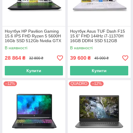
Ноутбук HP Pavilion Gaming
Ноутбук Asus TUF Dash F15
15.6 IPS FHD Ryzen 5 5600H
15.6" FHD 144Hz i7-11370H
16Gb SSD 512Gb Nvidia GTX
16GB DDR4 SSD 512GB
1650 4GB
Nvidia RTX 3050TI
В наявності
В наявності
28 864
39 600
₴
₴
32 800 ₴
45 000 ₴
Купити
Купити
–12%
QUADRO
–12%