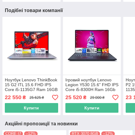
Подібні товари компанії
Ноутбук Lenovo ThinkBook
Ігровий ноутбук Lenovo
Ноут
15 G2 ITL 15.6 FHD IPS
Legion Y530 15.6" FHD IPS
P2 1
Core i5-1135G7 Ram 16GB
Core i5-8300H Ram 16Gb
113
SSD 256GB Intel Iris Xe
SSD256GB+1TB HDD
512G
22 550
25 520
23 
₴
₴
25 625 ₴
29 000 ₴
Graphics
Nvidia GTX1050 4GB
Grap
Купити
Купити
Акційні пропозиції та новинки
CORE I7
–12%
RTX 3070 8GB
–12%