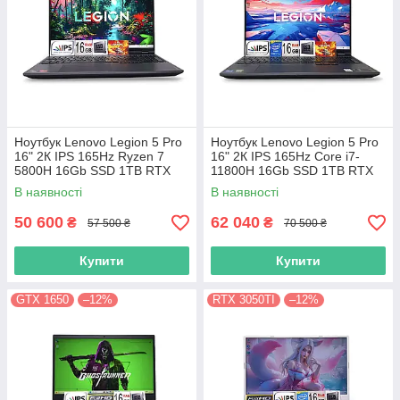
Ноутбук Lenovo Legion 5 Pro
Ноутбук Lenovo Legion 5 Pro
16" 2К IPS 165Hz Ryzen 7
16" 2К IPS 165Hz Core i7-
5800H 16Gb SSD 1TB RTX
11800H 16Gb SSD 1TB RTX
3070 8GB
3070 8GB
В наявності
В наявності
50 600
62 040
₴
₴
57 500 ₴
70 500 ₴
Купити
Купити
GTX 1650
–12%
RTX 3050TI
–12%