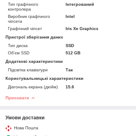
Тип графічного
Інтегрований
контролера
Виробник графічного
Intel
чіпсета
Графічний чіпсет
Iris Xe Graphics
Пристрої зберігання даних
Тип диска
SSD
Об'єм SSD
512 GB
Додаткові характеристики
Підсвітка клавіатури
Так
Користувальницькі характеристики
Діагональ екрана (дюйм)
15.6
Приховати
Умови доставки
Нова Пошта