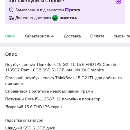
Що таке купити з Пром?
Замовлення під захистом
Доступна доставка
Опис
Характеристики
Доставка
Оплата
Умови п
Опис
Ноутбук Lenovo ThinkBook 15 G2 ITL 15.6 FHD IPS Core i5-
1135G7 Ram 16GB SSD 512GB Intel Iris Xe Graphics
Стильний ноутбук Lenovo ThinkBook 15 G2 ITL для роботи та
навчання
Cправиться з багатьма невибагливими іграми
Потужний Core i5-1135G7 11 покоління процесор
Яскравий 15.6 FHD IPS екран
Підсвітка клавіатури
Швидкий SSD 512GB диск