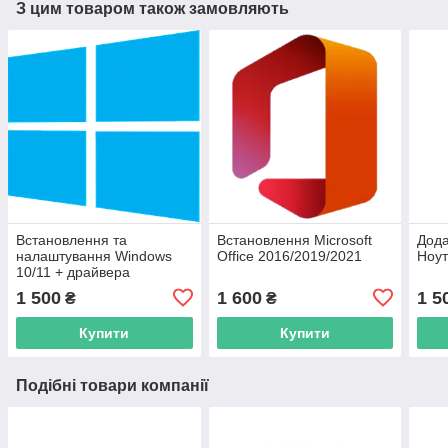
З цим товаром також замовляють
Встановлення та
Встановлення Microsoft
Дода
налаштування Windows
Office 2016/2019/2021
Ноут
10/11 + драйвера
1 500
1 600
1 5
₴
₴
Купити
Купити
Подібні товари компанії