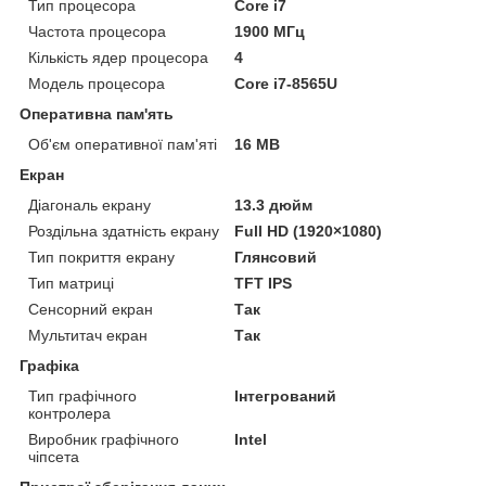
Тип процесора
Core i7
Частота процесора
1900 МГц
Кількість ядер процесора
4
Модель процесора
Core i7-8565U
Оперативна пам'ять
Об'єм оперативної пам'яті
16 MB
Екран
Діагональ екрану
13.3 дюйм
Роздільна здатність екрану
Full HD (1920×1080)
Тип покриття екрану
Глянсовий
Тип матриці
TFT IPS
Сенсорний екран
Так
Мультитач екран
Так
Графіка
Тип графічного
Інтегрований
контролера
Виробник графічного
Intel
чіпсета