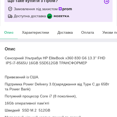
Що таке купити з Пром?
Замовлення під захистом
Доступна доставка
Опис
Характеристики
Доставка
Оплата
Умови п
Опис
Сенсорний Ультрабук HP EliteBook x360 830 G6 13.3'' FHD
IPS i7-8565U 16GB SSD512GB ТРАНСФОРМЕР
Привезений із США.
Підтримка Power Delivery 3.0(заряджання від Type C до 65Вт
та Power Bank)
Потужний процесор Core i7 (8 покоління),
16Gb оперативної пам'яті
Швидкий SSD M.2 512GB