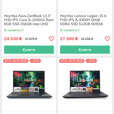
Ноутбук Asus ZenBook 13.3"
Ноутбук Lenovo Legion 15.6
FHD IPS Core i5-1035G1 Ram
FHD IPS i5-9300H 16GB
8GB SSD 256GB Intel UHD
DDR4 SSD 512GB NVIDIA
Graphics
GTX1650
В наявності
В наявності
24 530
27 500
₴
₴
27 875 ₴
31 250 ₴
Купити
Купити
RTX 3070 8GB
–12%
RTX 3070 8GB
–12%