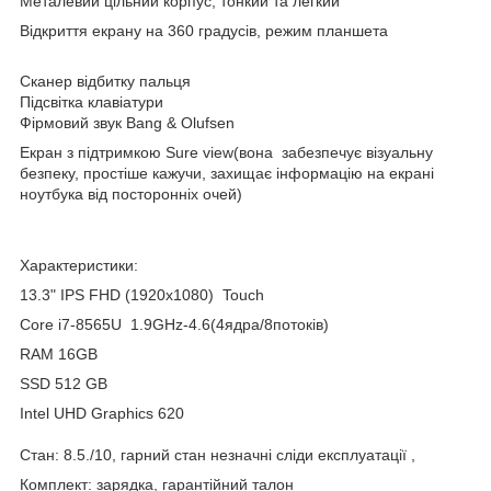
Металевий цільний корпус, тонкий та легкий
Відкриття екрану на 360 градусів, режим планшета
Сканер відбитку пальця
Підсвітка клавіатури
Фірмовий звук Bang & Olufsen
Екран з підтримкою Sure view(вона забезпечує візуальну
безпеку, простіше кажучи, захищає інформацію на екрані
ноутбука від посторонніх очей)
Характеристики:
13.3" IPS FHD (1920x1080) Touch
Core i7-8565U 1.9GHz-4.6(4ядра/8потоків)
RAM 16GB
SSD 512 GB
Intel UHD Graphics 620
Стан: 8.5./10, гарний стан незначні сліди експлуатації ,
Комплект: зарядка, гарантійний талон