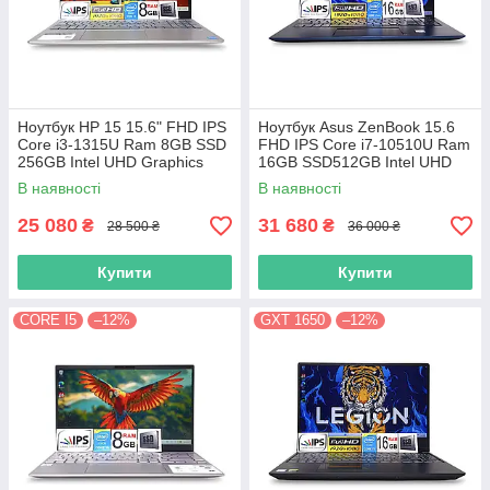
Ноутбук HP 15 15.6" FHD IPS
Ноутбук Asus ZenBook 15.6
Сore i3-1315U Ram 8GB SSD
FHD IPS Core i7-10510U Ram
256GB Intel UHD Graphics
16GB SSD512GB Intel UHD
Graphics
В наявності
В наявності
25 080
31 680
₴
₴
28 500 ₴
36 000 ₴
Купити
Купити
CORE I5
–12%
GXT 1650
–12%