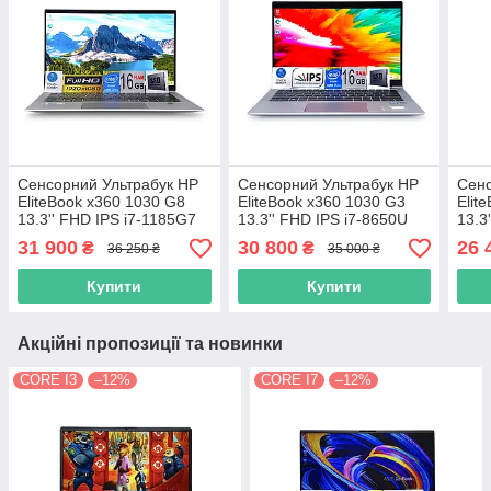
Сенсорний Ультрабук HP
Сенсорний Ультрабук HP
Сенс
EliteBook x360 1030 G8
EliteBook x360 1030 G3
Elit
13.3'' FHD IPS i7-1185G7
13.3'' FHD IPS i7-8650U
13.3
16GB SSD512GB Intel Iris
16GB SSD512GB
16G
31 900
30 800
26 
₴
₴
36 250 ₴
35 000 ₴
ТРАНСФОРМЕР
ТРАНСФОРМЕР
ТРА
Купити
Купити
Акційні пропозиції та новинки
CORE I3
–12%
CORE I7
–12%