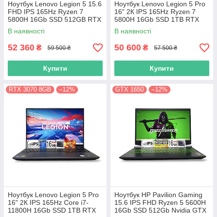
Ноутбук Lenovo Legion 5 15.6
Ноутбук Lenovo Legion 5 Pro
FHD IPS 165Hz Ryzen 7
16" 2К IPS 165Hz Ryzen 7
5800H 16Gb SSD 512GB RTX
5800H 16Gb SSD 1TB RTX
3070 8GB
3070 8GB
В наявності
В наявності
52 360
50 600
₴
₴
59 500 ₴
57 500 ₴
Купити
Купити
RTX 3070 8GB
–12%
GTX 1650
–12%
Ноутбук Lenovo Legion 5 Pro
Ноутбук HP Pavilion Gaming
16" 2К IPS 165Hz Core i7-
15.6 IPS FHD Ryzen 5 5600H
11800H 16Gb SSD 1TB RTX
16Gb SSD 512Gb Nvidia GTX