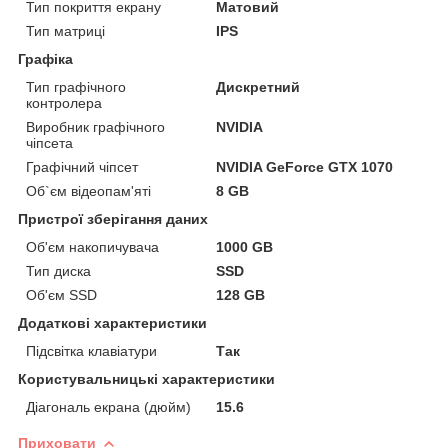
Тип покриття екрану
Матовий
Тип матриці
IPS
Графіка
Тип графічного
Дискретний
контролера
Виробник графічного
NVIDIA
чіпсета
Графічний чіпсет
NVIDIA GeForce GTX 1070
Об`єм відеопам'яті
8 GB
Пристрої зберігання даних
Об'єм накопичувача
1000 GB
Тип диска
SSD
Об'єм SSD
128 GB
Додаткові характеристики
Підсвітка клавіатури
Так
Користувальницькі характеристики
Діагональ екрана (дюйм)
15.6
Приховати