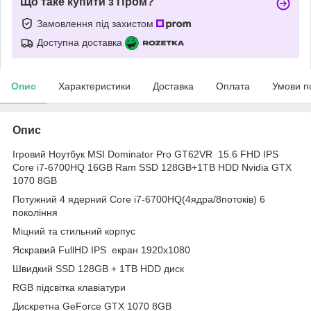
Що таке купити з Пром?
Замовлення під захистом
Доступна доставка
Опис
Характеристики
Доставка
Оплата
Умови п
Опис
Ігровий Ноутбук MSI Dominator Pro GT62VR 15.6 FHD IPS
Core i7-6700HQ 16GB Ram SSD 128GB+1TB HDD Nvidia GTX
1070 8GB
Потужний 4 ядерний Core i7-6700HQ(4ядра/8потоків) 6
покоління
Міцний та стильний корпус
Яскравий FullHD IPS екран 1920х1080
Швидкий SSD 128GB + 1TB HDD диск
RGB підсвітка клавіатури
Дискретна GeForce GTX 1070 8GB