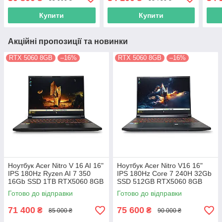
SSD128GB+1TB HDD
RTX 2060 6GB
RTX
Nvidia GTX1060 6GB
Купити
Купити
Акційні пропозиції та новинки
RTX 5060 8GB
–16%
RTX 5060 8GB
–16%
Ноутбук Acer Nitro V 16 AI 16"
Ноутбук Acer Nitro V16 16"
IPS 180Hz Ryzen AI 7 350
IPS 180Hz Сore 7 240H 32Gb
16Gb SSD 1TB RTX5060 8GB
SSD 512GB RTX5060 8GB
ANV16-61
ANV16-72 (NH.U2EAA.002)
Готово до відправки
Готово до відправки
(NH.U25AA.002)12303
12863
71 400
75 600
₴
₴
85 000 ₴
90 000 ₴