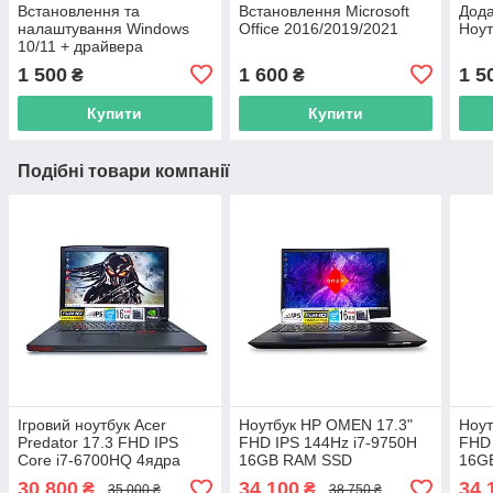
Встановлення та
Встановлення Microsoft
Дода
налаштування Windows
Office 2016/2019/2021
Ноут
10/11 + драйвера
1 500
1 600
1 5
₴
₴
Купити
Купити
Подібні товари компанії
Ігровий ноутбук Acer
Ноутбук HP OMEN 17.3"
Ноут
Predator 17.3 FHD IPS
FHD IPS 144Hz i7-9750H
FHD 
Core i7-6700HQ 4ядра
16GB RAM SSD
16G
16Gb Ram
256GB+1TB HDD Nvidia
512
30 800
34 100
34 
₴
₴
35 000 ₴
38 750 ₴