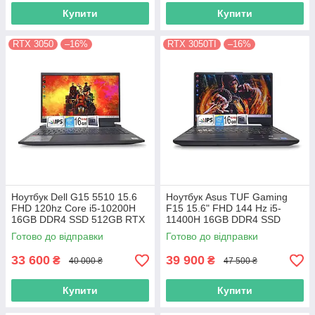
Купити
Купити
RTX 3050
–16%
RTX 3050TI
–16%
Ноутбук Dell G15 5510 15.6
Ноутбук Asus TUF Gaming
FHD 120hz Core i5-10200H
F15 15.6" FHD 144 Hz i5-
16GB DDR4 SSD 512GB RTX
11400H 16GB DDR4 SSD
3050
512GB Nvidia RTX3050TI 4Gb
Готово до відправки
Готово до відправки
33 600
39 900
₴
₴
40 000 ₴
47 500 ₴
Купити
Купити