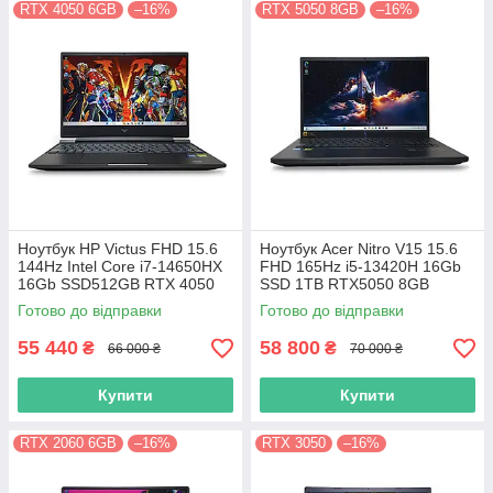
RTX 4050 6GB
–16%
RTX 5050 8GB
–16%
Ноутбук HP Victus FHD 15.6
Ноутбук Acer Nitro V15 15.6
144Hz Intel Core i7-14650HX
FHD 165Hz i5-13420H 16Gb
16Gb SSD512GB RTX 4050
SSD 1TB RTX5050 8GB
6GB 15-fa2057ns
ANV15-52 (NH.U1PAA.002)
Готово до відправки
Готово до відправки
(D14JDEA)12715
12691
55 440
58 800
₴
₴
66 000 ₴
70 000 ₴
Купити
Купити
RTX 2060 6GB
–16%
RTX 3050
–16%