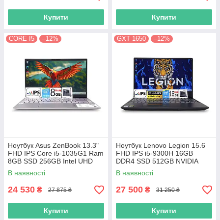
Купити
Купити
CORE I5
–12%
GXT 1650
–12%
Ноутбук Asus ZenBook 13.3"
Ноутбук Lenovo Legion 15.6
FHD IPS Core i5-1035G1 Ram
FHD IPS i5-9300H 16GB
8GB SSD 256GB Intel UHD
DDR4 SSD 512GB NVIDIA
Graphics
GTX1650
В наявності
В наявності
24 530
27 500
₴
₴
27 875 ₴
31 250 ₴
Купити
Купити