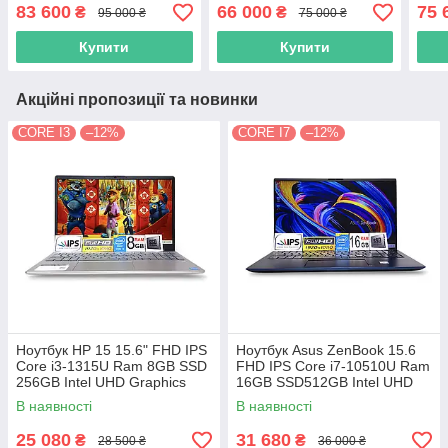
16Gb SSD1TB RTX 4060
DDR5 SSD1TB RTX 4060
SSD
83 600
66 000
75 
₴
₴
95 000 ₴
75 000 ₴
140W 8GB Win11 16ARX8
8GB G713PV-WS94 10159
16-
116
Купити
Купити
Акційні пропозиції та новинки
CORE I3
–12%
CORE I7
–12%
Ноутбук HP 15 15.6" FHD IPS
Ноутбук Asus ZenBook 15.6
Сore i3-1315U Ram 8GB SSD
FHD IPS Core i7-10510U Ram
256GB Intel UHD Graphics
16GB SSD512GB Intel UHD
Graphics
В наявності
В наявності
25 080
31 680
₴
₴
28 500 ₴
36 000 ₴