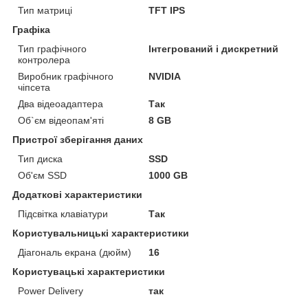
Тип матриці
TFT IPS
Графіка
Тип графічного
Інтегрований і дискретний
контролера
Виробник графічного
NVIDIA
чіпсета
Два відеоадаптера
Так
Об`єм відеопам'яті
8 GB
Пристрої зберігання даних
Тип диска
SSD
Об'єм SSD
1000 GB
Додаткові характеристики
Підсвітка клавіатури
Так
Користувальницькі характеристики
Діагональ екрана (дюйм)
16
Користувацькi характеристики
Power Delivery
так