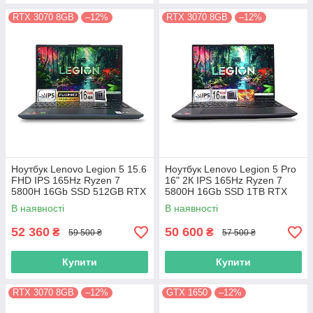
RTX 3070 8GB
–12%
RTX 3070 8GB
–12%
Ноутбук Lenovo Legion 5 15.6
Ноутбук Lenovo Legion 5 Pro
FHD IPS 165Hz Ryzen 7
16" 2К IPS 165Hz Ryzen 7
5800H 16Gb SSD 512GB RTX
5800H 16Gb SSD 1TB RTX
3070 8GB
3070 8GB
В наявності
В наявності
52 360
50 600
₴
₴
59 500 ₴
57 500 ₴
Купити
Купити
RTX 3070 8GB
–12%
GTX 1650
–12%