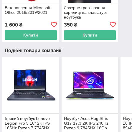
Встановлення Microsoft
Лазерне гравіювання
Office 2016/2019/2021
кирилиці на клавіатурі
ноутбука
1 600
350
₴
₴
Купити
Купити
Подібні товари компанії
Ігровий ноутбук Lenovo
Ноутбук Asus Rog Strix
Ноу
Legion Pro 5 16" 2K IPS
G17 17.3 2K IPS 240Hz
16 I
165Hz Ryzen 7 7745HX
Ryzen 9 7845HX 16Gb
894