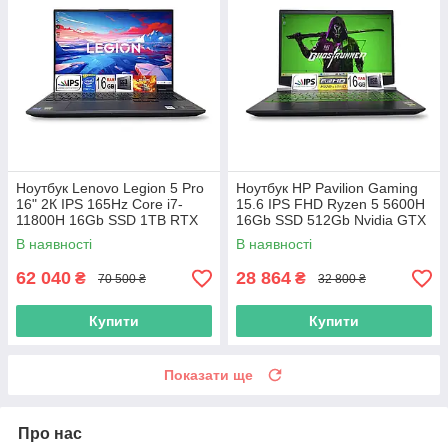
Ноутбук Lenovo Legion 5 Pro
Ноутбук HP Pavilion Gaming
16" 2К IPS 165Hz Core i7-
15.6 IPS FHD Ryzen 5 5600H
11800H 16Gb SSD 1TB RTX
16Gb SSD 512Gb Nvidia GTX
3070 8GB
1650 4GB
В наявності
В наявності
62 040
28 864
₴
₴
70 500 ₴
32 800 ₴
Купити
Купити
Показати ще
Про нас