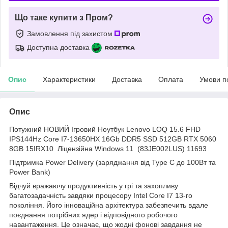
Що таке купити з Пром?
Замовлення під захистом
Доступна доставка
Опис
Характеристики
Доставка
Оплата
Умови п
Опис
Потужний НОВИЙ Ігровий Ноутбук Lenovo LOQ 15.6 FHD
IPS144Hz Core I7-13650HX 16Gb DDR5 SSD 512GB RTX 5060
8GB 15IRX10 Ліцензійна Windows 11 (83JE002LUS) 11693
Підтримка Power Delivery (заряджання від Type C до 100Вт та
Power Bank)
Відчуй вражаючу продуктивність у грі та захопливу
багатозадачність завдяки процесору Intel Core I7 13-го
покоління. Його інноваційна архітектура забезпечить вдале
поєднання потрібних ядер і відповідного робочого
навантаження. Це означає, що жодні фонові завдання не