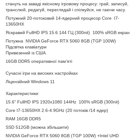
стануть на заваді якісному ігровому процесу: грай, записуй,
транслюй, редагуй, переглядай і спілкуйся, не гаючи часу.
Потужний 20-потоковий 14-ядерний процесор Core I7-
13650HX
Яскравий FullHD IPS 15.6 144 ГЦ (300nit) 100% sRGB екран
Потужна NVIDIA GeForce RTX 5060 8GB (TGP 100W)
Підсвітка клавіатури
Привезений із США.
16GB DDR5 оперативної пам'яті
Сучасні ігри на високих настройках
Ліцензійний Windows 11
Характеристики:
15.6" FullHD IPS 1920x1080 144Hz 100% sRGB (300nit)
Core I7-13650HX 2.6-4.9GHz (20 потоків /14 ядер)
RAM 16GB DDR5
SSD 512GB (можна збільшити)
NVIDIA GeForce RTX 5060 8GB (TGP 100W) +Intel UHD