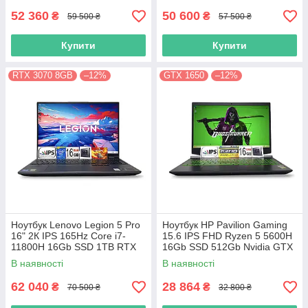
52 360
50 600
₴
₴
59 500 ₴
57 500 ₴
Купити
Купити
RTX 3070 8GB
–12%
GTX 1650
–12%
Ноутбук Lenovo Legion 5 Pro
Ноутбук HP Pavilion Gaming
16" 2К IPS 165Hz Core i7-
15.6 IPS FHD Ryzen 5 5600H
11800H 16Gb SSD 1TB RTX
16Gb SSD 512Gb Nvidia GTX
3070 8GB
1650 4GB
В наявності
В наявності
62 040
28 864
₴
₴
70 500 ₴
32 800 ₴