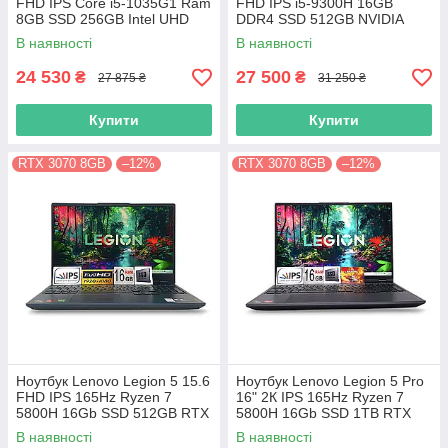
FHD IPS Core i5-1035G1 Ram
FHD IPS i5-9300H 16GB
8GB SSD 256GB Intel UHD
DDR4 SSD 512GB NVIDIA
Graphics
GTX1650
В наявності
В наявності
24 530
27 500
₴
₴
27 875 ₴
31 250 ₴
Купити
Купити
RTX 3070 8GB
–12%
RTX 3070 8GB
–12%
Ноутбук Lenovo Legion 5 15.6
Ноутбук Lenovo Legion 5 Pro
FHD IPS 165Hz Ryzen 7
16" 2К IPS 165Hz Ryzen 7
5800H 16Gb SSD 512GB RTX
5800H 16Gb SSD 1TB RTX
3070 8GB
3070 8GB
В наявності
В наявності