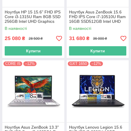
Ноутбук HP 15 15.6" FHD IPS
Ноутбук Asus ZenBook 15.6
Сore i3-1315U Ram 8GB SSD
FHD IPS Core i7-10510U Ram
256GB Intel UHD Graphics
16GB SSD512GB Intel UHD
Graphics
В наявності
В наявності
25 080
31 680
₴
₴
28 500 ₴
36 000 ₴
Купити
Купити
CORE I5
–12%
GXT 1650
–12%
Ноутбук Asus ZenBook 13.3"
Ноутбук Lenovo Legion 15.6