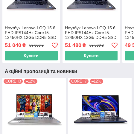
Ноутбук Lenovo LOQ 15.6
Ноутбук Lenovo LOQ 15.6
Ноут
FHD IPS144Hz Core I5-
FHD IPS144Hz Core I5-
FHD 
12450HX 12Gb DDR5 SSD
12450HX 12Gb DDR5 SSD
134
512GB RTX 3050 6GB
512GB RTX 3050 6GB
512
51 040
51 480
49 
₴
₴
58 000 ₴
58 500 ₴
15IAX9 (83GS001CUS)
15IAX9 (83GS001CUS)
15IR
9157
9157
116
Купити
Купити
Акційні пропозиції та новинки
CORE I3
–12%
CORE I7
–12%