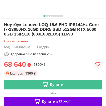
Ноутбук Lenovo LOQ 15.6 FHD IPS144Hz Core
I7-13650HX 16Gb DDR5 SSD 512GB RTX 5060
8GB 15IRX10 (83JE002LUS) 11693
Під замовлення
Код: 83JE002LUS
Роздріб
Відправка з
03 вересня 2026
68 640
₴
78 000 ₴
Економія
9360 ₴
Купити
або
Купити з