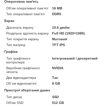
Оперативна пам'ять
Об'єм оперативної пам'яті
16 MB
Тип оперативної пам'яті
DDR5
Екран
Діагональ екрану
15.6 дюйм
Роздільна здатність екрану
Full HD (1920×1080)
Тип покриття екрану
Матовий
Тип матриці
TFT IPS
Графіка
Тип графічного
Інтегрований і дискретний
контролера
Виробник графічного
NVIDIA
чіпсета
Два відеоадаптера
Так
Об`єм відеопам'яті
8 GB
Пристрої зберігання даних
Тип диска
SSD
Об'єм SSD
512 GB