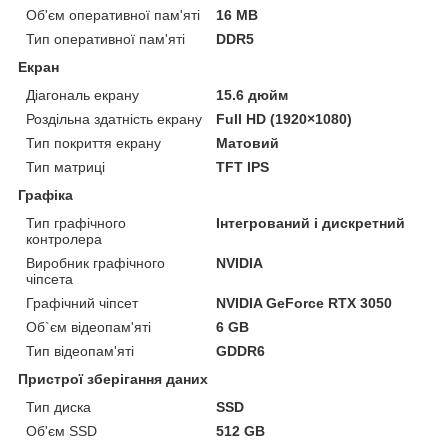
Об'єм оперативної пам'яті
16 MB
Тип оперативної пам'яті
DDR5
Екран
Діагональ екрану
15.6 дюйм
Роздільна здатність екрану
Full HD (1920×1080)
Тип покриття екрану
Матовий
Тип матриці
TFT IPS
Графіка
Тип графічного
Інтегрований і дискретний
контролера
Виробник графічного
NVIDIA
чіпсета
Графічний чіпсет
NVIDIA GeForce RTX 3050
Об`єм відеопам'яті
6 GB
Тип відеопам'яті
GDDR6
Пристрої зберігання даних
Тип диска
SSD
Об'єм SSD
512 GB