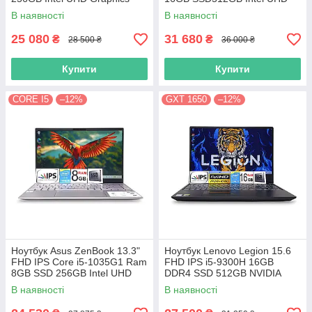
Graphics
В наявності
В наявності
25 080
31 680
₴
₴
28 500 ₴
36 000 ₴
Купити
Купити
CORE I5
–12%
GXT 1650
–12%
Ноутбук Asus ZenBook 13.3"
Ноутбук Lenovo Legion 15.6
FHD IPS Core i5-1035G1 Ram
FHD IPS i5-9300H 16GB
8GB SSD 256GB Intel UHD
DDR4 SSD 512GB NVIDIA
Graphics
GTX1650
В наявності
В наявності