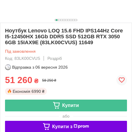
Ноутбук Lenovo LOQ 15.6 FHD IPS144Hz Core
I5-12450HX 16Gb DDR5 SSD 512GB RTX 3050
6GB 15IAX9E (83LK00CVUS) 11649
Під замовлення
Код: 83LK00CVUS
Роздріб
Відправка з
06 вересня 2026
51 260
₴
58 250 ₴
Економія
6990 ₴
Купити
або
Купити з