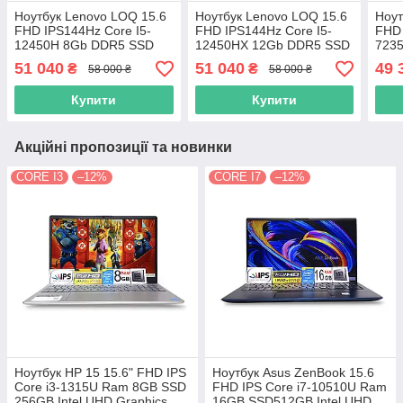
Ноутбук Lenovo LOQ 15.6
Ноутбук Lenovo LOQ 15.6
Ноут
FHD IPS144Hz Core I5-
FHD IPS144Hz Core I5-
FHD 
12450H 8Gb DDR5 SSD
12450HX 12Gb DDR5 SSD
723
512GB RTX 3050 6GB
512GB RTX 3050 6GB
512
51 040
51 040
49 
₴
₴
58 000 ₴
58 000 ₴
15IRH8 (82XV0012US)
15IAX9 (83GS001CUS)
15A
8317
9157
118
Купити
Купити
Акційні пропозиції та новинки
CORE I3
–12%
CORE I7
–12%
Ноутбук HP 15 15.6" FHD IPS
Ноутбук Asus ZenBook 15.6
Сore i3-1315U Ram 8GB SSD
FHD IPS Core i7-10510U Ram
256GB Intel UHD Graphics
16GB SSD512GB Intel UHD