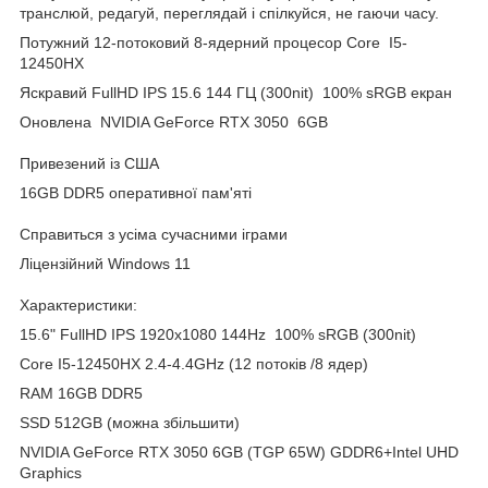
транслюй, редагуй, переглядай і спілкуйся, не гаючи часу.
Потужний 12-потоковий 8-ядерний процесор Core I5-
12450HX
Яскравий FullHD IPS 15.6 144 ГЦ (300nit) 100% sRGB екран
Оновлена NVIDIA GeForce RTX 3050 6GB
Привезений із США
16GB DDR5 оперативної пам'яті
Cправиться з усіма сучасними іграми
Ліцензійний Windows 11
Характеристики:
15.6" FullHD IPS 1920x1080 144Hz 100% sRGB (300nit)
Core I5-12450HX 2.4-4.4GHz (12 потоків /8 ядер)
RAM 16GB DDR5
SSD 512GB (можна збільшити)
NVIDIA GeForce RTX 3050 6GB (TGP 65W) GDDR6+Intel UHD
Graphics