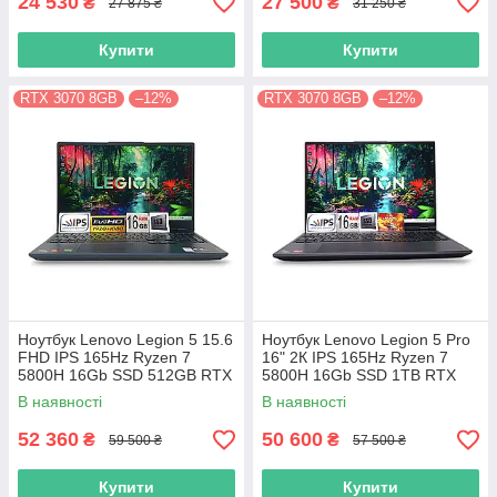
24 530
27 500
₴
₴
27 875 ₴
31 250 ₴
Купити
Купити
RTX 3070 8GB
–12%
RTX 3070 8GB
–12%
Ноутбук Lenovo Legion 5 15.6
Ноутбук Lenovo Legion 5 Pro
FHD IPS 165Hz Ryzen 7
16" 2К IPS 165Hz Ryzen 7
5800H 16Gb SSD 512GB RTX
5800H 16Gb SSD 1TB RTX
3070 8GB
3070 8GB
В наявності
В наявності
52 360
50 600
₴
₴
59 500 ₴
57 500 ₴
Купити
Купити