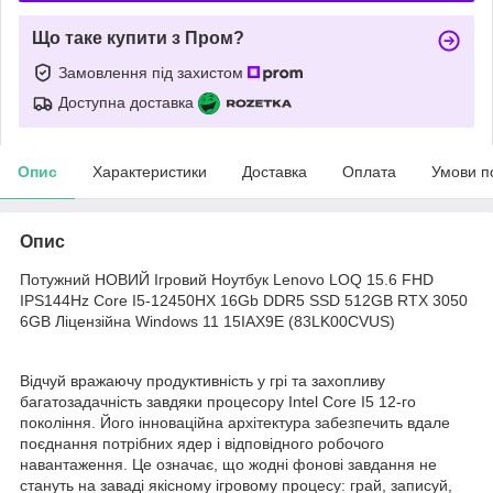
Що таке купити з Пром?
Замовлення під захистом
Доступна доставка
Опис
Характеристики
Доставка
Оплата
Умови п
Опис
Потужний НОВИЙ Ігровий Ноутбук Lenovo LOQ 15.6 FHD
IPS144Hz Core I5-12450HX 16Gb DDR5 SSD 512GB RTX 3050
6GB Ліцензійна Windows 11 15IAX9E (83LK00CVUS)
Відчуй вражаючу продуктивність у грі та захопливу
багатозадачність завдяки процесору Intel Core I5 12-го
покоління. Його інноваційна архітектура забезпечить вдале
поєднання потрібних ядер і відповідного робочого
навантаження. Це означає, що жодні фонові завдання не
стануть на заваді якісному ігровому процесу: грай, записуй,