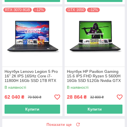
RTX 3070 8GB
–12%
GTX 1650
–12%
Ноутбук Lenovo Legion 5 Pro
Ноутбук HP Pavilion Gaming
16" 2К IPS 165Hz Core i7-
15.6 IPS FHD Ryzen 5 5600H
11800H 16Gb SSD 1TB RTX
16Gb SSD 512Gb Nvidia GTX
3070 8GB
1650 4GB
В наявності
В наявності
62 040
28 864
₴
₴
70 500 ₴
32 800 ₴
Купити
Купити
Показати ще