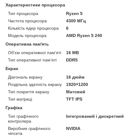
Характеристики процесора
Тип процесора
Ryzen 5
Частота процесора
4300 МГц
Кількість ядер процесора
6
Модель процесора
AMD Ryzen 5 240
Оперативна пам'ять
Об'єм оперативної пам'яті
16 MB
Тип оперативної пам'яті
DDR5
Екран
Діагональ екрану
16 дюйм
Роздільна здатність екрану
1920×1200
Тип покриття екрану
Матовий
Тип матриці
TFT IPS
Графіка
Тип графічного
Інтегрований і дискретний
контролера
Виробник графічного
NVIDIA
чіпсета