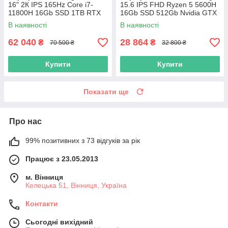
16" 2К IPS 165Hz Core i7-
15.6 IPS FHD Ryzen 5 5600H
11800H 16Gb SSD 1TB RTX
16Gb SSD 512Gb Nvidia GTX
3070 8GB
1650 4GB
В наявності
В наявності
62 040
28 864
₴
₴
70 500 ₴
32 800 ₴
Купити
Купити
Показати ще
Про нас
99% позитивних з 73 відгуків за рік
Працює з 23.05.2013
м. Вінниця
Келецька 51, Вінниця, Україна
Контакти
Сьогодні вихідний