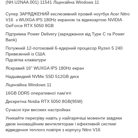
(NH.U2NAA.001) 11541 Ліцензійна Windows 11
Супер ЗАРЯДЖЕНИЙ екслюзивний ігровий ноутбук Acer Nitro
V16 з WUXGA IPS 180Hz екраном та відекоартою NVIDIA
GeForce RTX 5050 8GB
Підтримка Power Delivery (заряджання від Type C та Power
Bank)
Потужний 12-потоковий 6-ядерний процесор Ryzen 5 240
Привезений із США.
Підсвітка клавіатури
Яскравий 16" WUXGA IPS 180Hz екран
Надшвидкий NVMe SSD 512GB диск
Ліцензійна Windows 11
16GB DDR5 оперативної пам'яті
Дискретна Nvidia RTX 5050 8GB(95W)
Сучасні ігри високих настройках
Уникайте перегріву навіть у найгарячіші моменти завдяки
двом інноваційним вентиляторам і ефективній системі
відведення теплого повітря з корпусу Nitro V16