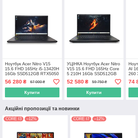
Ноутбук Acer Nitro V15
УЦІНКА Ноутбук Acer Nitro
Ноут
15.6 FHD 165Hz i5-13420H
V15 15.6 FHD 165Hz Core
AI 1
16Gb SSD512GB RTX5050
5 210H 16Gb SSD512GB
260
8GB ANV15-52
RTX 4050 6GB ANV15-52-
RTX
56 280
52 580
74 
₴
₴
67 000 ₴
59 750 ₴
(NH.U1PAA.004) 12451
58P7 (NH.U0NAA.008)
(NH.
13067
Купити
Купити
Акційні пропозиції та новинки
CORE I3
–12%
CORE I7
–12%