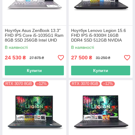
Ноутбук Asus ZenBook 13.3"
Ноутбук Lenovo Legion 15.6
FHD IPS Core i5-1035G1 Ram
FHD IPS i5-9300H 16GB
8GB SSD 256GB Intel UHD
DDR4 SSD 512GB NVIDIA
Graphics
GTX1650
В наявності
В наявності
24 530
27 500
₴
₴
27 875 ₴
31 250 ₴
Купити
Купити
RTX 3070 8GB
–12%
RTX 3070 8GB
–12%