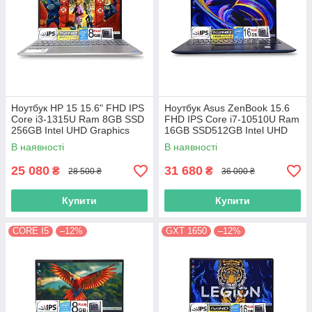
Ноутбук HP 15 15.6" FHD IPS
Ноутбук Asus ZenBook 15.6
Сore i3-1315U Ram 8GB SSD
FHD IPS Core i7-10510U Ram
256GB Intel UHD Graphics
16GB SSD512GB Intel UHD
Graphics
В наявності
В наявності
25 080
31 680
₴
₴
28 500 ₴
36 000 ₴
Купити
Купити
CORE I5
–12%
GXT 1650
–12%