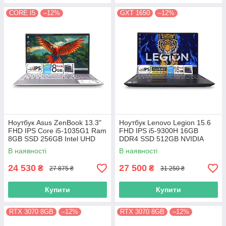
CORE I5
–12%
GXT 1650
–12%
Ноутбук Asus ZenBook 13.3"
Ноутбук Lenovo Legion 15.6
FHD IPS Core i5-1035G1 Ram
FHD IPS i5-9300H 16GB
8GB SSD 256GB Intel UHD
DDR4 SSD 512GB NVIDIA
Graphics
GTX1650
В наявності
В наявності
24 530
27 500
₴
₴
27 875 ₴
31 250 ₴
Купити
Купити
RTX 3070 8GB
–12%
RTX 3070 8GB
–12%