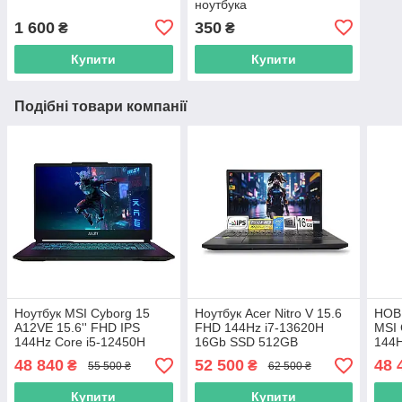
ноутбука
1 600
350
₴
₴
Купити
Купити
Подібні товари компанії
Ноутбук MSI Cyborg 15
Ноутбук Acer Nitro V 15.6
НОВИ
A12VE 15.6'' FHD IPS
FHD 144Hz i7-13620H
MSI 
144Hz Core i5-12450H
16Gb SSD 512GB
144H
8GB SSD 512GB Nvidia
RTX4050 6GB 13473
8яд
48 840
52 500
48 
₴
₴
55 500 ₴
62 500 ₴
GeForce RTX 4050 6GB
RTX
Купити
Купити