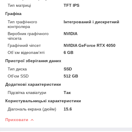
Тип матриці
TFT IPS
Графіка
Тип графічного
Інтегрований і дискретний
контролера
Виробник графічного
NVIDIA
чіпсета
Графічний чіпсет
NVIDIA GeForce RTX 4050
Об`єм відеопам'яті
6 GB
Пристрої зберігання даних
Тип диска
SSD
Об'єм SSD
512 GB
Додаткові характеристики
Підсвітка клавіатури
Так
Користувальницькі характеристики
Діагональ екрана (дюйм)
15.6
Приховати