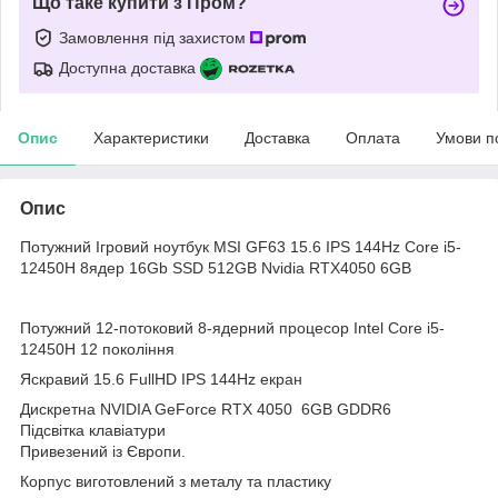
Що таке купити з Пром?
Замовлення під захистом
Доступна доставка
Опис
Характеристики
Доставка
Оплата
Умови п
Опис
Потужний Ігровий ноутбук MSI GF63 15.6 IPS 144Hz Core i5-
12450H 8ядер 16Gb SSD 512GB Nvidia RTX4050 6GB
Потужний 12-потоковий 8-ядерний процесор Intel Core i5-
12450H 12 покоління
Яскравий 15.6 FullHD IPS 144Hz екран
Дискретна NVIDIA GeForce RTX 4050 6GB GDDR6
Підсвітка клавіатури
Привезений із Європи.
Корпус виготовлений з металу та пластику