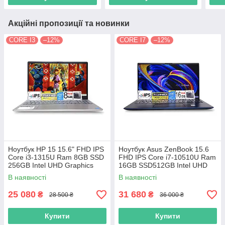
Акційні пропозиції та новинки
CORE I3
–12%
CORE I7
–12%
Ноутбук HP 15 15.6" FHD IPS
Ноутбук Asus ZenBook 15.6
Сore i3-1315U Ram 8GB SSD
FHD IPS Core i7-10510U Ram
256GB Intel UHD Graphics
16GB SSD512GB Intel UHD
Graphics
В наявності
В наявності
25 080
31 680
₴
₴
28 500 ₴
36 000 ₴
Купити
Купити