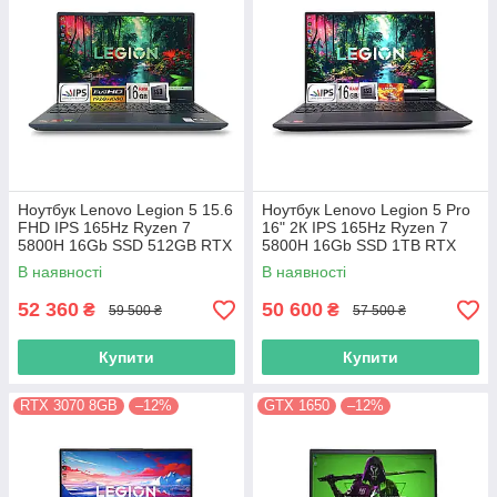
Ноутбук Lenovo Legion 5 15.6
Ноутбук Lenovo Legion 5 Pro
FHD IPS 165Hz Ryzen 7
16" 2К IPS 165Hz Ryzen 7
5800H 16Gb SSD 512GB RTX
5800H 16Gb SSD 1TB RTX
3070 8GB
3070 8GB
В наявності
В наявності
52 360
50 600
₴
₴
59 500 ₴
57 500 ₴
Купити
Купити
RTX 3070 8GB
–12%
GTX 1650
–12%