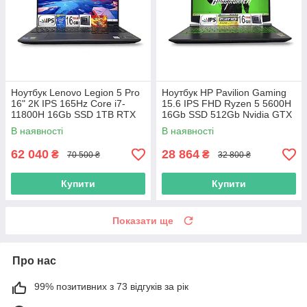
Ноутбук Lenovo Legion 5 Pro
Ноутбук HP Pavilion Gaming
16" 2К IPS 165Hz Core i7-
15.6 IPS FHD Ryzen 5 5600H
11800H 16Gb SSD 1TB RTX
16Gb SSD 512Gb Nvidia GTX
3070 8GB
1650 4GB
В наявності
В наявності
62 040
28 864
₴
₴
70 500 ₴
32 800 ₴
Купити
Купити
Показати ще
Про нас
99% позитивних з 73 відгуків за рік