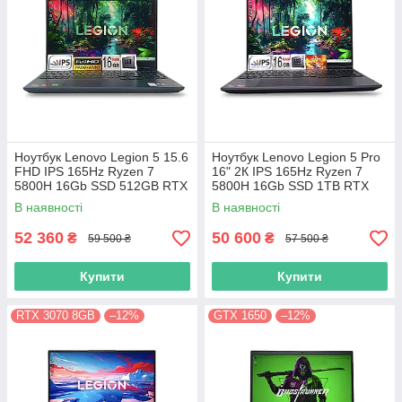
Ноутбук Lenovo Legion 5 15.6
Ноутбук Lenovo Legion 5 Pro
FHD IPS 165Hz Ryzen 7
16" 2К IPS 165Hz Ryzen 7
5800H 16Gb SSD 512GB RTX
5800H 16Gb SSD 1TB RTX
3070 8GB
3070 8GB
В наявності
В наявності
52 360
50 600
₴
₴
59 500 ₴
57 500 ₴
Купити
Купити
RTX 3070 8GB
–12%
GTX 1650
–12%