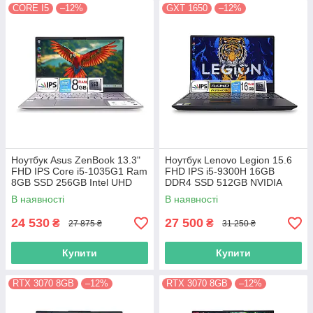
CORE I5
–12%
GXT 1650
–12%
Ноутбук Asus ZenBook 13.3"
Ноутбук Lenovo Legion 15.6
FHD IPS Core i5-1035G1 Ram
FHD IPS i5-9300H 16GB
8GB SSD 256GB Intel UHD
DDR4 SSD 512GB NVIDIA
Graphics
GTX1650
В наявності
В наявності
24 530
27 500
₴
₴
27 875 ₴
31 250 ₴
Купити
Купити
RTX 3070 8GB
–12%
RTX 3070 8GB
–12%