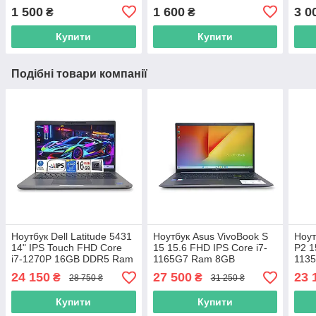
1 500
1 600
3 0
₴
₴
Купити
Купити
Подібні товари компанії
Ноутбук Dell Latitude 5431
Ноутбук Asus VivoBook S
Ноут
14" IPS Touch FHD Core
15 15.6 FHD IPS Core i7-
P2 1
i7-1270P 16GB DDR5 Ram
1165G7 Ram 8GB
113
SSD256GB Intel Iris Xe
SSD512GB Intel Iris Xe
512G
24 150
27 500
23 
₴
₴
28 750 ₴
31 250 ₴
Graphics
S533EA-SB71 10703
Grap
Купити
Купити