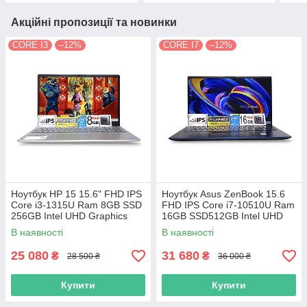
Акційні пропозиції та новинки
CORE I3
–12%
CORE I7
–12%
Ноутбук HP 15 15.6" FHD IPS
Ноутбук Asus ZenBook 15.6
Сore i3-1315U Ram 8GB SSD
FHD IPS Core i7-10510U Ram
256GB Intel UHD Graphics
16GB SSD512GB Intel UHD
Graphics
В наявності
В наявності
25 080
31 680
₴
₴
28 500 ₴
36 000 ₴
Купити
Купити