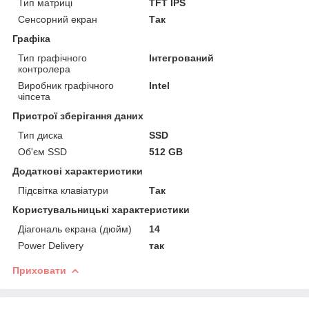
Тип матриці
TFT IPS
Сенсорний екран
Так
Графіка
Тип графічного
Інтегрований
контролера
Виробник графічного
Intel
чіпсета
Пристрої зберігання даних
Тип диска
SSD
Об'єм SSD
512 GB
Додаткові характеристики
Підсвітка клавіатури
Так
Користувальницькі характеристики
Діагональ екрана (дюйм)
14
Power Delivery
так
Приховати