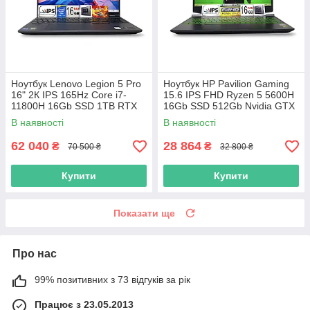
Ноутбук Lenovo Legion 5 Pro
Ноутбук HP Pavilion Gaming
16" 2К IPS 165Hz Core i7-
15.6 IPS FHD Ryzen 5 5600H
11800H 16Gb SSD 1TB RTX
16Gb SSD 512Gb Nvidia GTX
3070 8GB
1650 4GB
В наявності
В наявності
62 040
28 864
₴
₴
70 500 ₴
32 800 ₴
Купити
Купити
Показати ще
Про нас
99% позитивних з 73 відгуків за рік
Працює з 23.05.2013