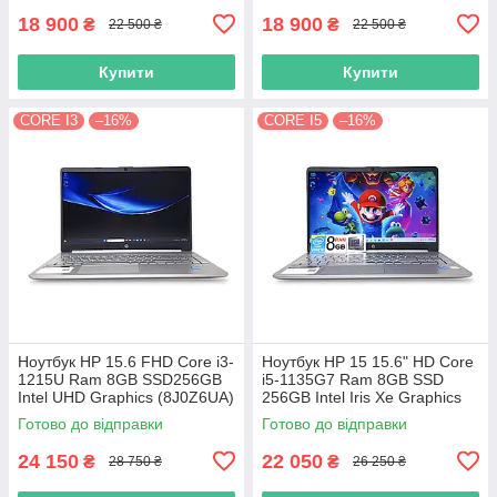
18 900
18 900
₴
₴
22 500 ₴
22 500 ₴
Купити
Купити
CORE I3
–16%
CORE I5
–16%
Ноутбук HP 15.6 FHD Core i3-
Ноутбук HP 15 15.6" HD Сore
1215U Ram 8GB SSD256GB
i5-1135G7 Ram 8GB SSD
Intel UHD Graphics (8J0Z6UA)
256GB Intel Iris Xe Graphics
12733
Готово до відправки
Готово до відправки
24 150
22 050
₴
₴
28 750 ₴
26 250 ₴