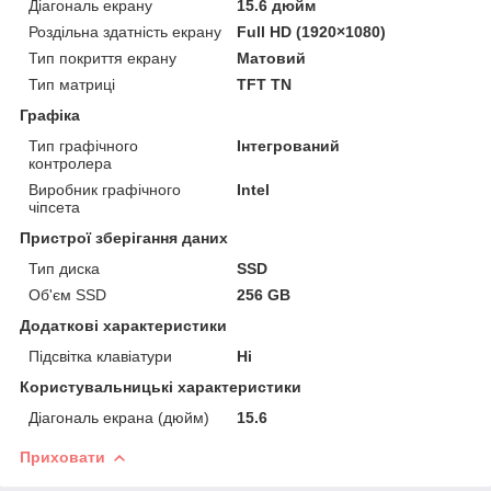
Діагональ екрану
15.6 дюйм
Роздільна здатність екрану
Full HD (1920×1080)
Тип покриття екрану
Матовий
Тип матриці
TFT TN
Графіка
Тип графічного
Інтегрований
контролера
Виробник графічного
Intel
чіпсета
Пристрої зберігання даних
Тип диска
SSD
Об'єм SSD
256 GB
Додаткові характеристики
Підсвітка клавіатури
Ні
Користувальницькі характеристики
Діагональ екрана (дюйм)
15.6
Приховати