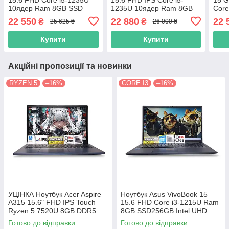
10ядeр Ram 8GB SSD
1235U 10ядeр Ram 8GB
Core
256GB Intel Xe Graphics
SSD 512GB Intel UHD
SSD 
22 550
22 880
22 
₴
₴
25 625 ₴
26 000 ₴
11361
Graphics
Grap
Купити
Купити
Акційні пропозиції та новинки
RYZEN 5
–16%
CORE I3
–16%
УЦІНКА Ноутбук Acer Aspire
Ноутбук Asus VivoBook 15
A315 15.6" FHD IPS Touch
15.6 FHD Core i3-1215U Ram
Ryzen 5 7520U 8GB DDR5
8GB SSD256GB Intel UHD
SSD 512GB AMD Radeon
Graphics
Готово до відправки
Готово до відправки
Graphics