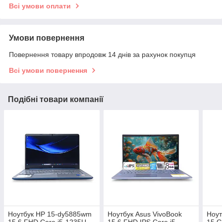
Всі умови оплати
Умови повернення
Повернення товару впродовж 14 днів за рахунок покупця
Всі умови повернення
Подібні товари компанії
Ноутбук HP 15-dy5885wm
Ноутбук Asus VivoBook
Ноут
15.6 FHD Core i5-1235U
15.6 FHD IPS Сore i5-
15 G