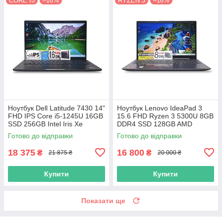
CORE I5
–16%
RYZEN 3
–16%
Ноутбук Dell Latitude 7430 14"
Ноутбук Lenovo IdeaPad 3
FHD IPS Core i5-1245U 16GB
15.6 FHD Ryzen 3 5300U 8GB
SSD 256GB Intel Iris Xe
DDR4 SSD 128GB AMD
Graphics
Radeon Graphics
Готово до відправки
Готово до відправки
18 375
16 800
₴
₴
21 875 ₴
20 000 ₴
Купити
Купити
Показати ще