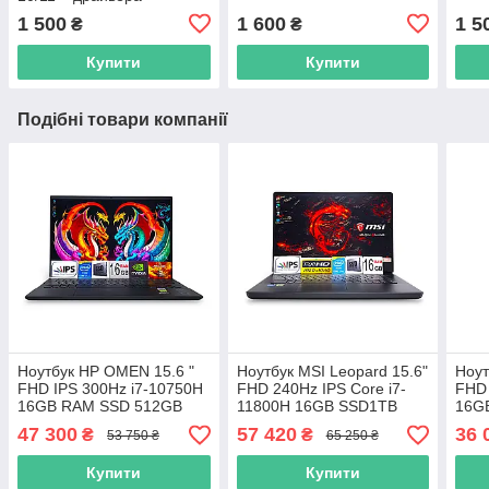
1 500
1 600
1 5
₴
₴
Купити
Купити
Подібні товари компанії
Ноутбук HP OMEN 15.6 "
Ноутбук MSI Leopard 15.6"
Ноут
FHD IPS 300Hz i7-10750H
FHD 240Hz IPS Core i7-
FHD 
16GB RAM SSD 512GB
11800H 16GB SSD1TB
16G
Nvidia RTX 3070 8GB
Nvidia RTX 3080 8GB
Nvid
47 300
57 420
36 
₴
₴
53 750 ₴
65 250 ₴
Купити
Купити