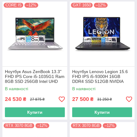
CORE I5
–12%
GXT 1650
–12%
Ноутбук Asus ZenBook 13.3"
Ноутбук Lenovo Legion 15.6
FHD IPS Core i5-1035G1 Ram
FHD IPS i5-9300H 16GB
8GB SSD 256GB Intel UHD
DDR4 SSD 512GB NVIDIA
Graphics
GTX1650
В наявності
В наявності
24 530
27 500
₴
₴
27 875 ₴
31 250 ₴
Купити
Купити
RTX 3070 8GB
–12%
RTX 3070 8GB
–12%