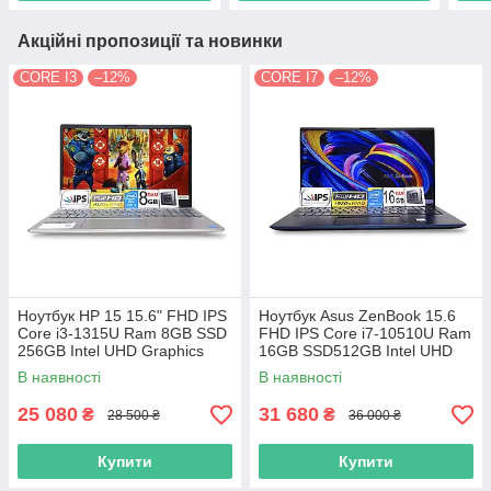
Акційні пропозиції та новинки
CORE I3
–12%
CORE I7
–12%
Ноутбук HP 15 15.6" FHD IPS
Ноутбук Asus ZenBook 15.6
Сore i3-1315U Ram 8GB SSD
FHD IPS Core i7-10510U Ram
256GB Intel UHD Graphics
16GB SSD512GB Intel UHD
Graphics
В наявності
В наявності
25 080
31 680
₴
₴
28 500 ₴
36 000 ₴
Купити
Купити