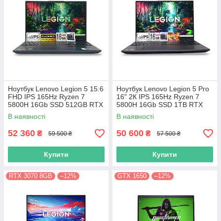
Ноутбук Lenovo Legion 5 15.6
Ноутбук Lenovo Legion 5 Pro
FHD IPS 165Hz Ryzen 7
16" 2К IPS 165Hz Ryzen 7
5800H 16Gb SSD 512GB RTX
5800H 16Gb SSD 1TB RTX
3070 8GB
3070 8GB
В наявності
В наявності
52 360
50 600
₴
₴
59 500 ₴
57 500 ₴
Купити
Купити
RTX 3070 8GB
–12%
GTX 1650
–12%