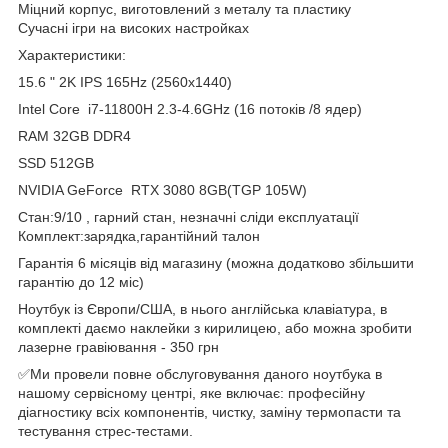
Міцний корпус, виготовлений з металу та пластику
Сучасні ігри на високих настройках
Характеристики:
15.6 " 2K IPS 165Hz (2560x1440)
Intel Core i7-11800H 2.3-4.6GHz (16 потоків /8 ядер)
RAM 32GB DDR4
SSD 512GB
NVIDIA GeForce RTX 3080 8GB(TGP 105W)
Стан:9/10 , гарний стан, незначні сліди експлуатації
Комплект:зарядка,гарантійний талон
Гарантія 6 місяців від магазину (можна додатково збільшити
гарантію до 12 міс)
Ноутбук із Європи/США, в нього англійська клавіатура, в
комплекті даємо наклейки з кирилицею, або можна зробити
лазерне гравіювання - 350 грн
✅Ми провели повне обслуговування даного ноутбука в
нашому сервісному центрі, яке включає: професійну
діагностику всіх компонентів, чистку, заміну термопасти та
тестування стрес-тестами.