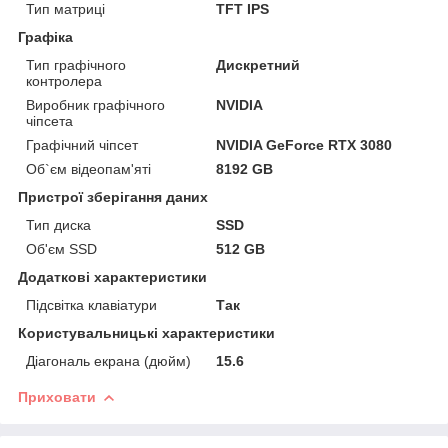
Тип матриці
TFT IPS
Графіка
Тип графічного
Дискретний
контролера
Виробник графічного
NVIDIA
чіпсета
Графічний чіпсет
NVIDIA GeForce RTX 3080
Об`єм відеопам'яті
8192 GB
Пристрої зберігання даних
Тип диска
SSD
Об'єм SSD
512 GB
Додаткові характеристики
Підсвітка клавіатури
Так
Користувальницькі характеристики
Діагональ екрана (дюйм)
15.6
Приховати