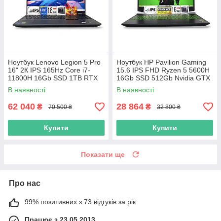
Ноутбук Lenovo Legion 5 Pro
Ноутбук HP Pavilion Gaming
16" 2К IPS 165Hz Core i7-
15.6 IPS FHD Ryzen 5 5600H
11800H 16Gb SSD 1TB RTX
16Gb SSD 512Gb Nvidia GTX
3070 8GB
1650 4GB
В наявності
В наявності
62 040
28 864
₴
₴
70 500 ₴
32 800 ₴
Купити
Купити
Показати ще
Про нас
99% позитивних з 73 відгуків за рік
Працює з 23.05.2013