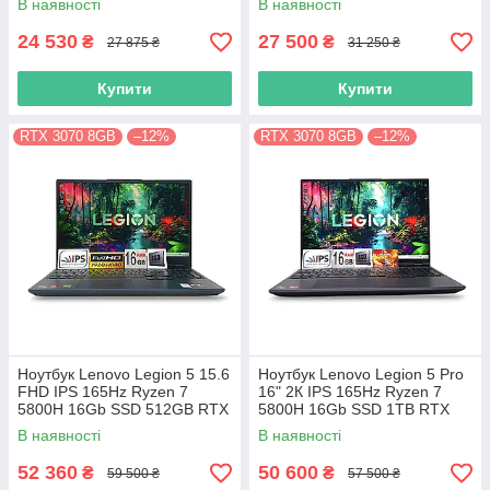
В наявності
В наявності
24 530
27 500
₴
₴
27 875 ₴
31 250 ₴
Купити
Купити
RTX 3070 8GB
–12%
RTX 3070 8GB
–12%
Ноутбук Lenovo Legion 5 15.6
Ноутбук Lenovo Legion 5 Pro
FHD IPS 165Hz Ryzen 7
16" 2К IPS 165Hz Ryzen 7
5800H 16Gb SSD 512GB RTX
5800H 16Gb SSD 1TB RTX
3070 8GB
3070 8GB
В наявності
В наявності
52 360
50 600
₴
₴
59 500 ₴
57 500 ₴