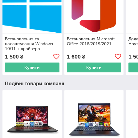
Встановлення та
Встановлення Microsoft
Дода
налаштування Windows
Office 2016/2019/2021
Ноут
10/11 + драйвера
1 500
1 600
1 5
₴
₴
Купити
Купити
Подібні товари компанії