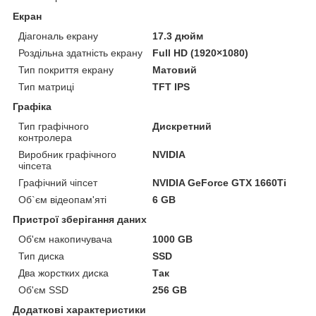
Екран
Діагональ екрану
17.3 дюйм
Роздільна здатність екрану
Full HD (1920×1080)
Тип покриття екрану
Матовий
Тип матриці
TFT IPS
Графіка
Тип графічного
Дискретний
контролера
Виробник графічного
NVIDIA
чіпсета
Графічний чіпсет
NVIDIA GeForce GTX 1660Ti
Об`єм відеопам'яті
6 GB
Пристрої зберігання даних
Об'єм накопичувача
1000 GB
Тип диска
SSD
Два жорстких диска
Так
Об'єм SSD
256 GB
Додаткові характеристики