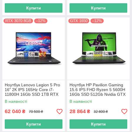
Купити
Купити
RTX 3070 8GB
–12%
GTX 1650
–12%
Ноутбук Lenovo Legion 5 Pro
Ноутбук HP Pavilion Gaming
16" 2К IPS 165Hz Core i7-
15.6 IPS FHD Ryzen 5 5600H
11800H 16Gb SSD 1TB RTX
16Gb SSD 512Gb Nvidia GTX
3070 8GB
1650 4GB
В наявності
В наявності
62 040
28 864
₴
₴
70 500 ₴
32 800 ₴
Купити
Купити