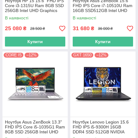
Ноутбук HP 15 15.6" FHD IPS
Ноутбук Asus ZenBook 15.6
Сore i3-1315U Ram 8GB SSD
FHD IPS Core i7-10510U Ram
256GB Intel UHD Graphics
16GB SSD512GB Intel UHD
Graphics
В наявності
В наявності
25 080
31 680
₴
₴
28 500 ₴
36 000 ₴
Купити
Купити
CORE I5
–12%
GXT 1650
–12%
Ноутбук Asus ZenBook 13.3"
Ноутбук Lenovo Legion 15.6
FHD IPS Core i5-1035G1 Ram
FHD IPS i5-9300H 16GB
8GB SSD 256GB Intel UHD
DDR4 SSD 512GB NVIDIA
Graphics
GTX1650