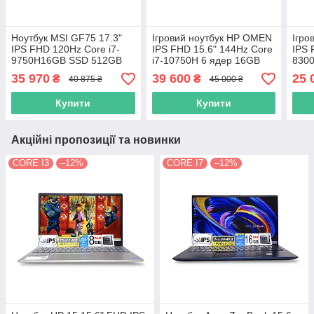
Ноутбук MSI GF75 17.3"
Ігровий ноутбук HP OMEN
Ігро
IPS FHD 120Hz Core i7-
IPS FHD 15.6" 144Hz Core
IPS 
9750H16GB SSD 512GB
i7-10750H 6 ядер 16GB
830
Nvidia GTX 1660TI 6GB
DDR4 SSD512GB Nvidia
SSD
35 970
39 600
25 
₴
₴
40 875 ₴
45 000 ₴
GTX 1660TI 6GB
Nvid
Купити
Купити
Акційні пропозиції та новинки
CORE I3
–12%
CORE I7
–12%