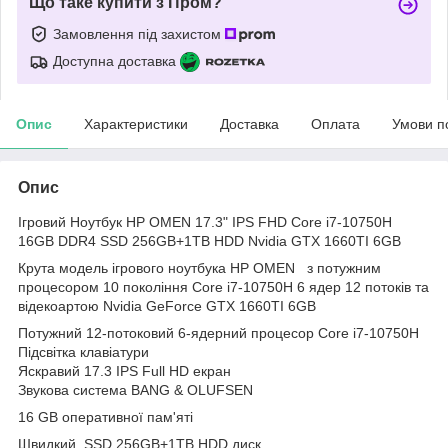
Що таке купити з Пром?
Замовлення під захистом
Доступна доставка
Опис
Характеристики
Доставка
Оплата
Умови п
Опис
Ігровий Ноутбук HP OMEN 17.3" IPS FHD Core i7-10750H
16GB DDR4 SSD 256GB+1TB HDD Nvidia GTX 1660TI 6GB
Крута модель ігрового ноутбука HP OMEN з потужним
процесором 10 покоління Core i7-10750H 6 ядер 12 потоків та
відекоартою Nvidia GeForce GTX 1660TI 6GB
Потужний 12-потоковий 6-ядерний процесор Core i7-10750H
Підсвітка клавіатури
Яскравий 17.3 IPS Full HD екран
Звукова система BANG & OLUFSEN
16 GB оперативної пам'яті
Швидкий SSD 256GB+1TB HDD диск