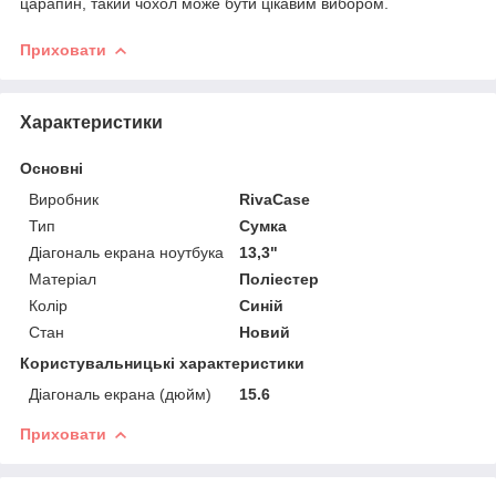
царапин, такий чохол може бути цікавим вибором.
Приховати
Характеристики
Основні
Виробник
RivaCase
Тип
Сумка
Діагональ екрана ноутбука
13,3"
Матеріал
Поліестер
Колір
Синій
Стан
Новий
Користувальницькі характеристики
Діагональ екрана (дюйм)
15.6
Приховати