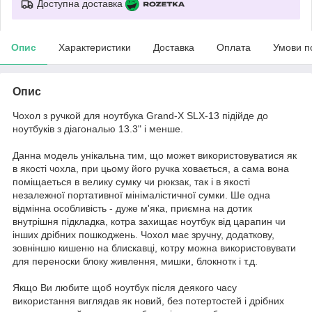
Доступна доставка
Опис
Характеристики
Доставка
Оплата
Умови п
Опис
Чохол з ручкой для ноутбука Grand-X SLX-13 підійде до
ноутбуків з діагональю 13.3" і менше.
Данна модель унікальна тим, що может використовуватися як
в якості чохла, при цьому його ручка ховається, а сама вона
поміщаеться в велику сумку чи рюкзак, так і в якості
незалежної портативної мінімалістичної сумки. Ше одна
відмінна особливість - дуже м'яка, приємна на дотик
внутрішня підкладка, котра захищає ноутбук від царапин чи
інших дрібних пошкоджень. Чохол має зручну, додаткову,
зовніншю кишеню на блискавці, котру можна використовувати
для переноски блоку живлення, мишки, блокнотк і т.д.
Якщо Ви любите щоб ноутбук після деякого часу
використання виглядав як новий, без потертостей і дрібних