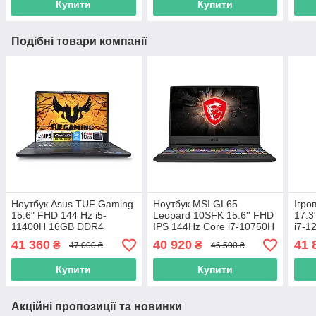
Купити
Купити
Подібні товари компанії
Ноутбук Asus TUF Gaming
Ноутбук MSI GL65
Ігро
15.6" FHD 144 Hz i5-
Leopard 10SFK 15.6'' FHD
17.3
11400H 16GB DDR4
IPS 144Hz Core i7-10750H
i7-
SSD512GB Nvidia
16GB SSD 512GB Nvidia
SSD 
41 360
40 920
41 
₴
₴
47 000 ₴
46 500 ₴
RTX3060 6Gb
GeForce RTX 2070 8GB
306
Купити
Купити
Акційні пропозиції та новинки