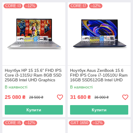
CORE I3
–12%
CORE I7
–12%
Ноутбук HP 15 15.6" FHD IPS
Ноутбук Asus ZenBook 15.6
Сore i3-1315U Ram 8GB SSD
FHD IPS Core i7-10510U Ram
256GB Intel UHD Graphics
16GB SSD512GB Intel UHD
Graphics
В наявності
В наявності
25 080
31 680
₴
₴
28 500 ₴
36 000 ₴
Купити
Купити
CORE I5
–12%
GXT 1650
–12%