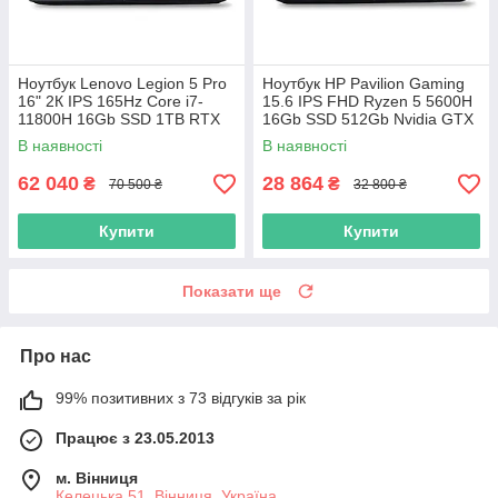
Ноутбук Lenovo Legion 5 Pro
Ноутбук HP Pavilion Gaming
16" 2К IPS 165Hz Core i7-
15.6 IPS FHD Ryzen 5 5600H
11800H 16Gb SSD 1TB RTX
16Gb SSD 512Gb Nvidia GTX
3070 8GB
1650 4GB
В наявності
В наявності
62 040
28 864
₴
₴
70 500 ₴
32 800 ₴
Купити
Купити
Показати ще
Про нас
99% позитивних з 73 відгуків за рік
Працює з 23.05.2013
м. Вінниця
Келецька 51, Вінниця, Україна