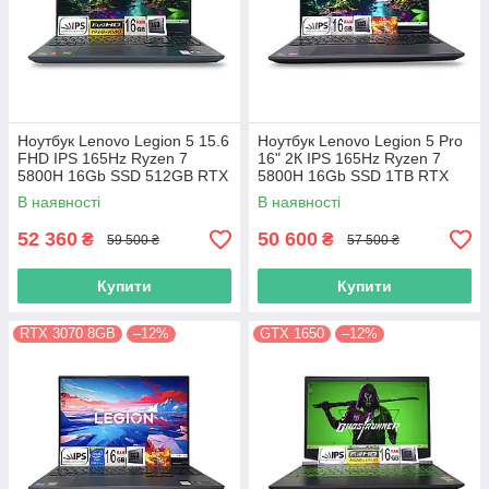
Ноутбук Lenovo Legion 5 15.6
Ноутбук Lenovo Legion 5 Pro
FHD IPS 165Hz Ryzen 7
16" 2К IPS 165Hz Ryzen 7
5800H 16Gb SSD 512GB RTX
5800H 16Gb SSD 1TB RTX
3070 8GB
3070 8GB
В наявності
В наявності
52 360
50 600
₴
₴
59 500 ₴
57 500 ₴
Купити
Купити
RTX 3070 8GB
–12%
GTX 1650
–12%