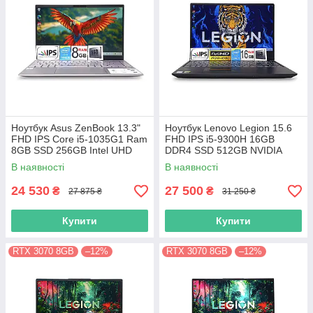
Ноутбук Asus ZenBook 13.3"
Ноутбук Lenovo Legion 15.6
FHD IPS Core i5-1035G1 Ram
FHD IPS i5-9300H 16GB
8GB SSD 256GB Intel UHD
DDR4 SSD 512GB NVIDIA
Graphics
GTX1650
В наявності
В наявності
24 530
27 500
₴
₴
27 875 ₴
31 250 ₴
Купити
Купити
RTX 3070 8GB
–12%
RTX 3070 8GB
–12%