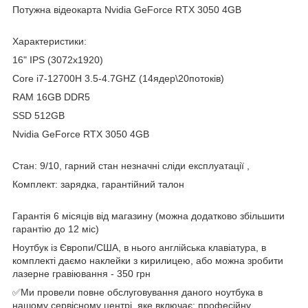
Потужна відеокарта Nvidia GeForce RTX 3050 4GB
Характеристики:
16" IPS (3072х1920)
Core i7-12700H 3.5-4.7GHZ (14ядер\20потоків)
RAM 16GB DDR5
SSD 512GB
Nvidia GeForce RTX 3050 4GB
Стан: 9/10, гарний стан незначні сліди експлуатації ,
Комплект: зарядка, гарантійний талон
Гарантія 6 місяців від магазину (можна додатково збільшити
гарантію до 12 міс)
Ноутбук із Європи/США, в нього англійська клавіатура, в
комплекті даємо наклейки з кирилицею, або можна зробити
лазерне гравіювання - 350 грн
✅Ми провели повне обслуговування даного ноутбука в
нашому сервісному центрі, яке включає: професійну