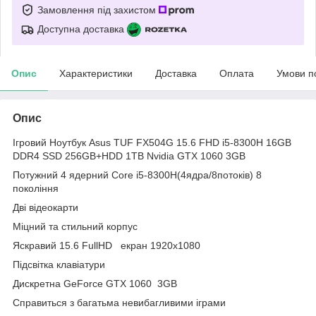
Замовлення під захистом
Доступна доставка
Опис
Характеристики
Доставка
Оплата
Умови п
Опис
Ігровий Ноутбук Asus TUF FX504G 15.6 FHD i5-8300H 16GB
DDR4 SSD 256GB+HDD 1TB Nvidia GTX 1060 3GB
Потужний 4 ядерний Core i5-8300H(4ядра/8потоків) 8
покоління
Дві відеокарти
Міцний та стильний корпус
Яскравий 15.6 FullHD екран 1920х1080
Підсвітка клавіатури
Дискретна GeForce GTX 1060 3GB
Справиться з багатьма невибагливими іграми