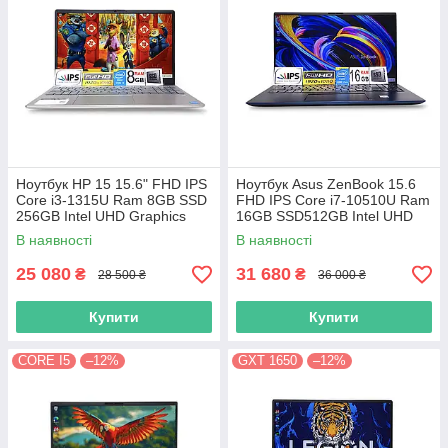
Ноутбук HP 15 15.6" FHD IPS
Ноутбук Asus ZenBook 15.6
Сore i3-1315U Ram 8GB SSD
FHD IPS Core i7-10510U Ram
256GB Intel UHD Graphics
16GB SSD512GB Intel UHD
Graphics
В наявності
В наявності
25 080
31 680
₴
₴
28 500 ₴
36 000 ₴
Купити
Купити
CORE I5
–12%
GXT 1650
–12%