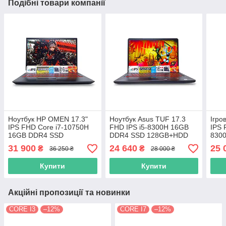
Подібні товари компанії
Ноутбук HP OMEN 17.3"
Ноутбук Asus TUF 17.3
Ігро
IPS FHD Core i7-10750H
FHD IPS i5-8300H 16GB
IPS 
16GB DDR4 SSD
DDR4 SSD 128GB+HDD
830
256GB+1TB HDD Nvidia
1TB Nvidia GTX 1050 4GB
SSD
31 900
24 640
25 
₴
₴
36 250 ₴
28 000 ₴
GTX 1660TI 6GB
Nvid
Купити
Купити
Акційні пропозиції та новинки
CORE I3
–12%
CORE I7
–12%