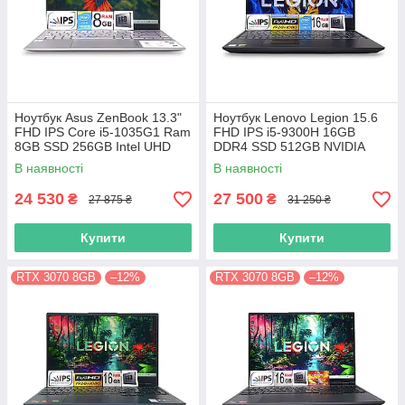
Ноутбук Asus ZenBook 13.3"
Ноутбук Lenovo Legion 15.6
FHD IPS Core i5-1035G1 Ram
FHD IPS i5-9300H 16GB
8GB SSD 256GB Intel UHD
DDR4 SSD 512GB NVIDIA
Graphics
GTX1650
В наявності
В наявності
24 530
27 500
₴
₴
27 875 ₴
31 250 ₴
Купити
Купити
RTX 3070 8GB
–12%
RTX 3070 8GB
–12%