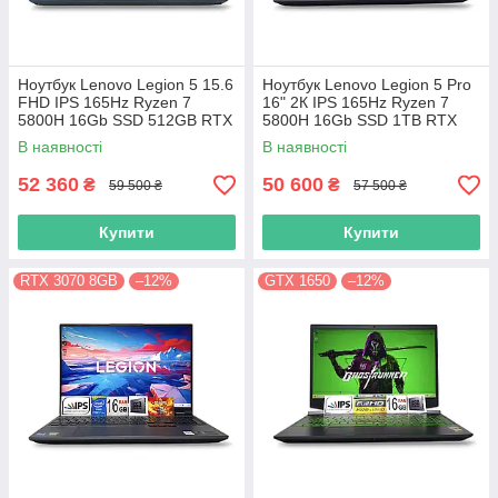
Ноутбук Lenovo Legion 5 15.6
Ноутбук Lenovo Legion 5 Pro
FHD IPS 165Hz Ryzen 7
16" 2К IPS 165Hz Ryzen 7
5800H 16Gb SSD 512GB RTX
5800H 16Gb SSD 1TB RTX
3070 8GB
3070 8GB
В наявності
В наявності
52 360
50 600
₴
₴
59 500 ₴
57 500 ₴
Купити
Купити
RTX 3070 8GB
–12%
GTX 1650
–12%