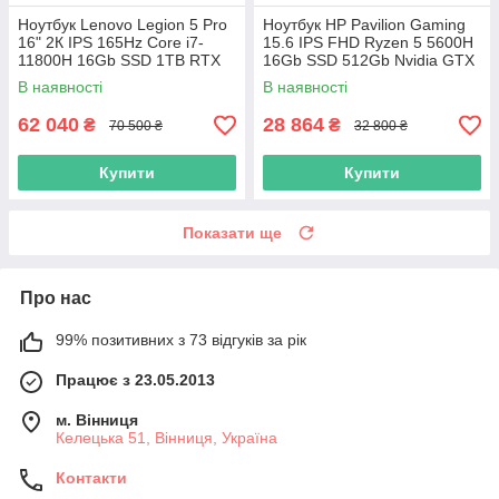
Ноутбук Lenovo Legion 5 Pro
Ноутбук HP Pavilion Gaming
16" 2К IPS 165Hz Core i7-
15.6 IPS FHD Ryzen 5 5600H
11800H 16Gb SSD 1TB RTX
16Gb SSD 512Gb Nvidia GTX
3070 8GB
1650 4GB
В наявності
В наявності
62 040
28 864
₴
₴
70 500 ₴
32 800 ₴
Купити
Купити
Показати ще
Про нас
99% позитивних з 73 відгуків за рік
Працює з 23.05.2013
м. Вінниця
Келецька 51, Вінниця, Україна
Контакти