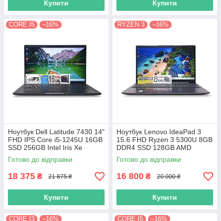
Купити
Купити
CORE I5
–16%
RYZEN 3
–16%
Ноутбук Dell Latitude 7430 14"
Ноутбук Lenovo IdeaPad 3
FHD IPS Core i5-1245U 16GB
15.6 FHD Ryzen 3 5300U 8GB
SSD 256GB Intel Iris Xe
DDR4 SSD 128GB AMD
Graphics
Radeon Graphics
Готово до відправки
Готово до відправки
18 375
16 800
₴
₴
21 875 ₴
20 000 ₴
Купити
Купити
СORE I3
–16%
CORE I5
–16%