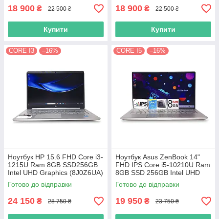
18 900
18 900
₴
₴
22 500 ₴
22 500 ₴
Купити
Купити
CORE I3
–16%
CORE I5
–16%
Ноутбук HP 15.6 FHD Core i3-
Ноутбук Asus ZenBook 14"
1215U Ram 8GB SSD256GB
FHD IPS Core i5-10210U Ram
Intel UHD Graphics (8J0Z6UA)
8GB SSD 256GB Intel UHD
12733
Graphics
Готово до відправки
Готово до відправки
24 150
19 950
₴
₴
28 750 ₴
23 750 ₴