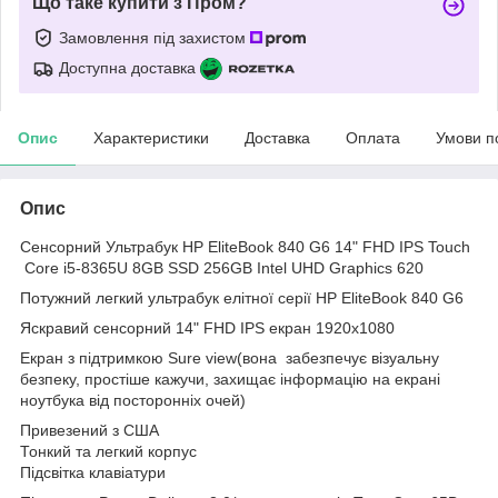
Що таке купити з Пром?
Замовлення під захистом
Доступна доставка
Опис
Характеристики
Доставка
Оплата
Умови п
Опис
Сенсорний Ультрабук HP EliteBook 840 G6 14" FHD IPS Touch
Core i5-8365U 8GB SSD 256GB Intel UHD Graphics 620
Потужний легкий ультрабук елітної серії HP EliteBook 840 G6
Яскравий сенсорний 14" FHD IPS екран 1920x1080
Екран з підтримкою Sure view(вона забезпечує візуальну
безпеку, простіше кажучи, захищає інформацію на екрані
ноутбука від посторонніх очей)
Привезений з США
Тонкий та легкий корпус
Підсвітка клавіатури