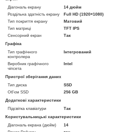
Діагональ екрану
14 дюйм
Роздільна здатність екрану
Full HD (1920×1080)
Тип покриття екрану
Матовий
Тип матриці
TFT IPS
Сенсорний екран
Так
Графіка
Тип графічного
Інтегрований
контролера
Виробник графічного
Intel
чіпсета
Пристрої зберігання даних
Тип диска
SSD
Об'єм SSD
256 GB
Додаткові характеристики
Підсвітка клавіатури
Так
Користувальницькі характеристики
Діагональ екрана (дюйм)
14
Power Delivery
так