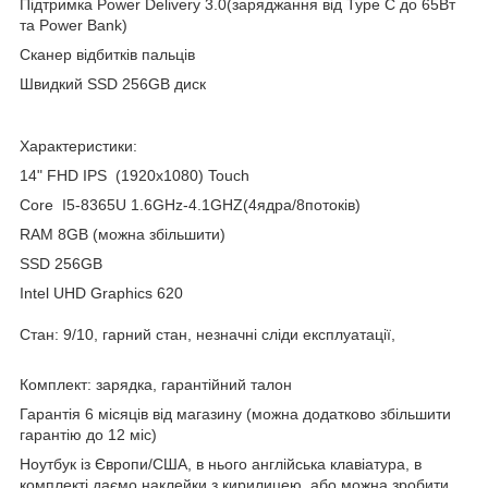
Підтримка Power Delivery 3.0(заряджання від Type C до 65Вт
та Power Bank)
Сканер відбитків пальців
Швидкий SSD 256GB диск
Характеристики:
14" FHD IPS (1920x1080) Touch
Core I5-8365U 1.6GHz-4.1GHZ(4ядра/8потоків)
RAM 8GB (можна збільшити)
SSD 256GB
Intel UHD Graphics 620
Стан: 9/10, гарний стан, незначні сліди експлуатації,
Комплект: зарядка, гарантійний талон
Гарантія 6 місяців від магазину (можна додатково збільшити
гарантію до 12 міс)
Ноутбук із Європи/США, в нього англійська клавіатура, в
комплекті даємо наклейки з кирилицею, або можна зробити