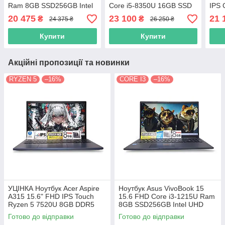
Ram 8GB SSD256GB Intel
Core i5-8350U 16GB SSD
IPS 
UHD Graphics F1504ZA-
512GB Intel UHD Graphics
Ram 
20 475
23 100
21 
₴
₴
24 375 ₴
26 250 ₴
SB34
620
UHD 
Купити
Купити
Акційні пропозиції та новинки
RYZEN 5
–16%
CORE I3
–16%
УЦІНКА Ноутбук Acer Aspire
Ноутбук Asus VivoBook 15
A315 15.6" FHD IPS Touch
15.6 FHD Core i3-1215U Ram
Ryzen 5 7520U 8GB DDR5
8GB SSD256GB Intel UHD
SSD 512GB AMD Radeon
Graphics
Готово до відправки
Готово до відправки
Graphics