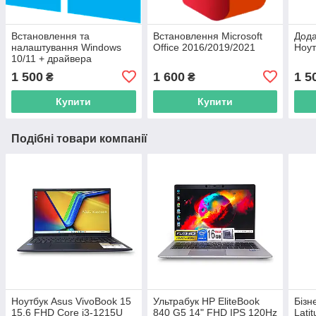
Встановлення та
Встановлення Microsoft
Дода
налаштування Windows
Office 2016/2019/2021
Ноут
10/11 + драйвера
1 500
1 600
1 5
₴
₴
Купити
Купити
Подібні товари компанії
Ноутбук Asus VivoBook 15
Ультрабук HP EliteBook
Бізн
15.6 FHD Core i3-1215U
840 G5 14" FHD IPS 120Hz
Lati