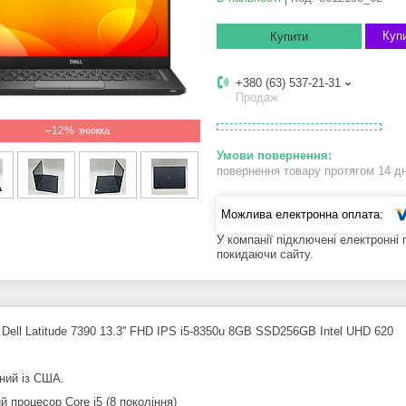
Купи
Купити
+380 (63) 537-21-31
Продаж
–12%
повернення товару протягом 14 д
У компанії підключені електронні
покидаючи сайту.
Dell Latitude 7390 13.3'' FHD IPS i5-8350u 8GB SSD256GB Intel UHD 620
ний із США.
 процесор Core i5 (8 покоління)