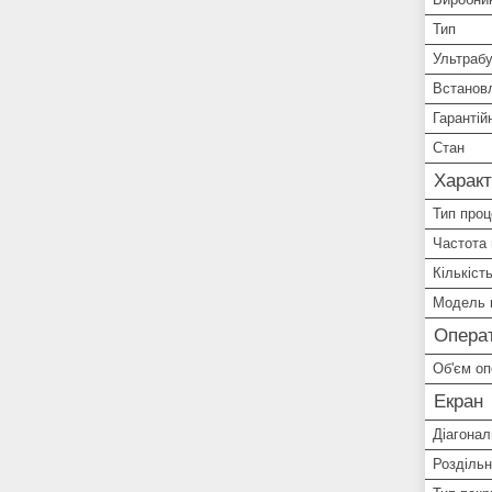
Тип
Ультраб
Встанов
Гарантій
Стан
Характ
Тип про
Частота
Кількіст
Модель 
Операт
Об'єм оп
Екран
Діагонал
Роздільн