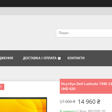
ДЖЕННЯ
ДОСТАВКА І ОПЛАТА
КОНТАКТИ
Ноутбук Dell Latitude 7390 1
i5
UHD 620
14 960 ₴
17 000 ₴
В наявності
Код:
5012103_02