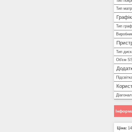
Тип покр
Тип матр
Графік
Тип граф
Виробник
Пристр
Тип диск
Об'єм S
Додатк
Підсвітк
Корист
Діагонал
Інформа
Ціна:
14