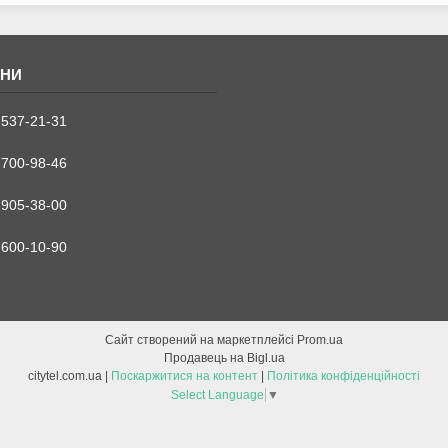
 537-21-31
 700-98-46
 905-38-00
 600-10-90
Сайт створений на маркетплейсі
Prom.ua
Продавець на Bigl.ua
citytel.com.ua |
Поскаржитися на контент
|
Політика конфіденційності
Select Language
▼