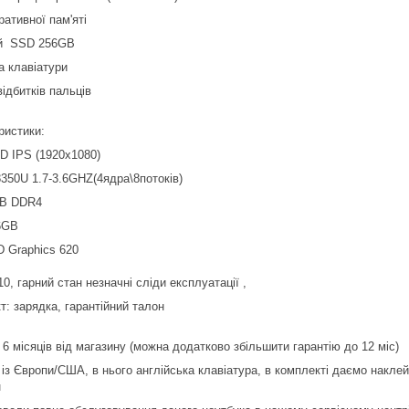
ративної пам'яті
й SSD 256GB
а клавіатури
ідбитків пальців
ристики:
HD IPS (1920х1080)
8350U 1.7-3.6GHZ(4ядра\8потоків)
B DDR4
6GB
D Graphics 620
10, гарний стан незначні сліди експлуатації ,
т: зарядка, гарантійний талон
 6 місяців від магазину (можна додатково збільшити гарантію до 12 міс)
 із Європи/США, в нього англійська клавіатура, в комплекті даємо накле
н