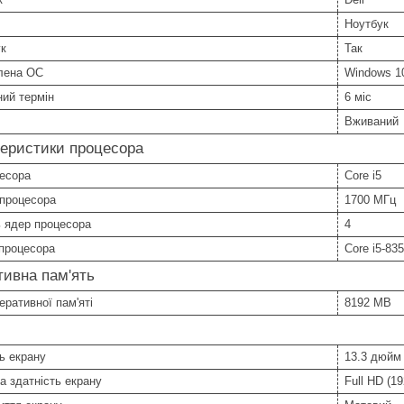
Ноутбук
ук
Так
лена ОС
Windows 1
ний термін
6 міс
Вживаний
еристики процесора
цесора
Core i5
 процесора
1700 МГц
ь ядер процесора
4
процесора
Core i5-83
ивна пам'ять
еративної пам'яті
8192 MB
ь екрану
13.3 дюйм
а здатність екрану
Full HD (1