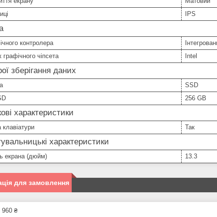
иття екрану
Матовий
иці
IPS
а
ічного контролера
Інтегрован
 графічного чіпсета
Intel
ої зберігання даних
а
SSD
SD
256 GB
ові характеристики
а клавіатури
Так
увальницькі характеристики
ь екрана (дюйм)
13.3
ція для замовлення
 960 ₴