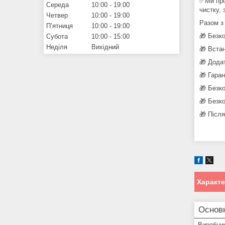
✅Ми про
Середа
10:00
19:00
чистку, 
Четвер
10:00
19:00
Разом з
Пʼятниця
10:00
19:00
🎁 Безк
Субота
10:00
15:00
Неділя
Вихідний
🎁 Вста
🎁 Дода
🎁 Гара
🎁 Безк
🎁 Безк
🎁 Післ
Характ
Основ
Виробни