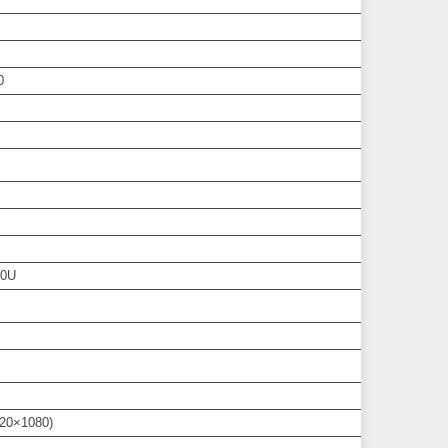
0
50U
920×1080)