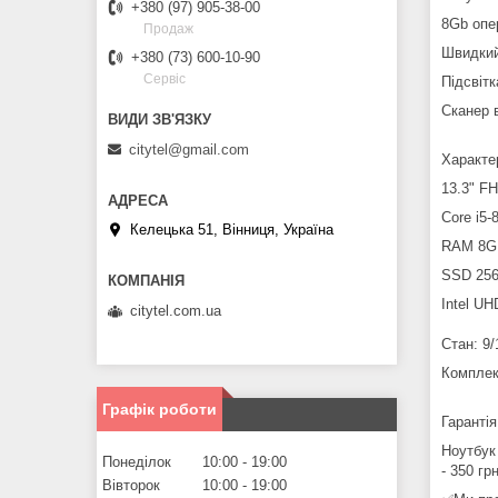
+380 (97) 905-38-00
8Gb опе
Продаж
Швидки
+380 (73) 600-10-90
Сервіс
Підсвітк
Сканер в
citytel@gmail.com
Характе
13.3" F
Core i5-
Келецька 51, Вінниця, Україна
RAM 8G
SSD 25
Intel UH
citytel.com.ua
Стан: 9/
Комплек
Графік роботи
Гарантія
Ноутбук
Понеділок
10:00
19:00
- 350 гр
Вівторок
10:00
19:00