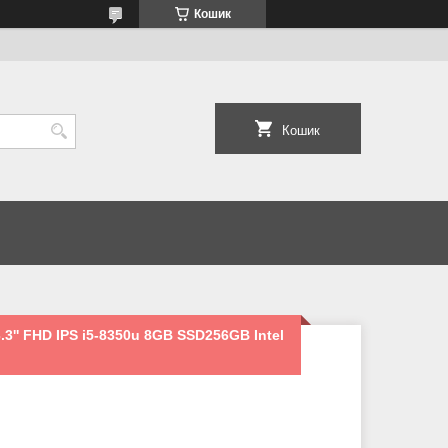
Кошик
Кошик
3.3'' FHD IPS i5-8350u 8GB SSD256GB Intel