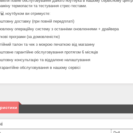
вели повне обслуговування даного ноутбука в нашому сервісному центрі,
заміну термопасти та тестування стрес-тестами.
 💻 ноутбуком ви отримуєте:
оштовну доставку (при повній передплаті)
новлену операційну систему з останніми оновленнями + драйвера
ткові програми (за домовленістю)
нтійний талон та чек з мокрою печаткою від магазину
оштовне гарантійне обслуговування протягом 6 місяців
оштовну консультацію та віддалене налаштування
ягарантійне обслуговування в нашому сервісі
еристики
ні
к
Dell