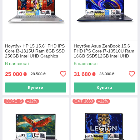
Ноутбук HP 15 15.6" FHD IPS
Ноутбук Asus ZenBook 15.6
Сore i3-1315U Ram 8GB SSD
FHD IPS Core i7-10510U Ram
256GB Intel UHD Graphics
16GB SSD512GB Intel UHD
Graphics
В наявності
В наявності
25 080
31 680
₴
₴
28 500 ₴
36 000 ₴
Купити
Купити
CORE I5
–12%
GXT 1650
–12%