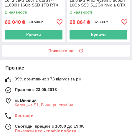
16" 2К IPS 165Hz Core i7-
15.6 IPS FHD Ryzen 5 5600H
11800H 16Gb SSD 1TB RTX
16Gb SSD 512Gb Nvidia GTX
3070 8GB
1650 4GB
В наявності
В наявності
62 040
28 864
₴
₴
70 500 ₴
32 800 ₴
Купити
Купити
Показати ще
Про нас
99% позитивних з 73 відгуків за рік
Працює з 23.05.2013
м. Вінниця
Келецька 51, Вінниця, Україна
Контакти
Сьогодні працює з 10:00 до 19:00
Показати весь графік роботи