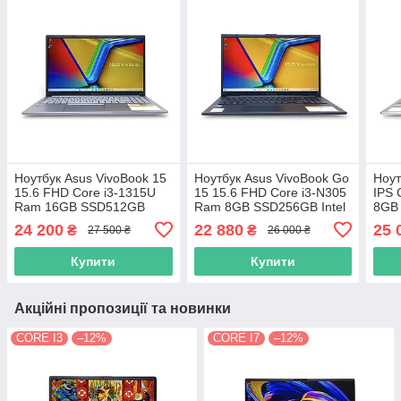
Ноутбук Asus VivoBook 15
Ноутбук Asus VivoBook Go
Ноут
15.6 FHD Core i3-1315U
15 15.6 FHD Core i3-N305
IPS 
Ram 16GB SSD512GB
Ram 8GB SSD256GB Intel
8GB 
Intel UHD Graphics
UHD Graphics E1504GA
Grap
24 200
22 880
25 
₴
₴
27 500 ₴
26 000 ₴
S1504VA-NJ2581W 11137
10295
Купити
Купити
Акційні пропозиції та новинки
CORE I3
–12%
CORE I7
–12%