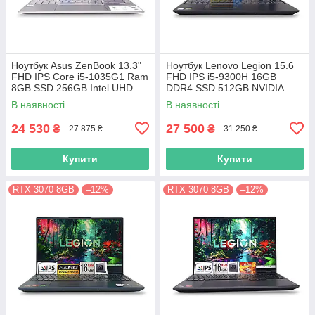
Ноутбук Asus ZenBook 13.3"
Ноутбук Lenovo Legion 15.6
FHD IPS Core i5-1035G1 Ram
FHD IPS i5-9300H 16GB
8GB SSD 256GB Intel UHD
DDR4 SSD 512GB NVIDIA
Graphics
GTX1650
В наявності
В наявності
24 530
27 500
₴
₴
27 875 ₴
31 250 ₴
Купити
Купити
RTX 3070 8GB
–12%
RTX 3070 8GB
–12%