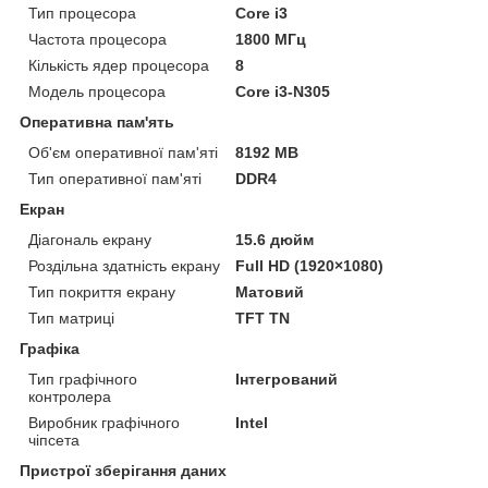
Тип процесора
Core i3
Частота процесора
1800 МГц
Кількість ядер процесора
8
Модель процесора
Core i3-N305
Оперативна пам'ять
Об'єм оперативної пам'яті
8192 MB
Тип оперативної пам'яті
DDR4
Екран
Діагональ екрану
15.6 дюйм
Роздільна здатність екрану
Full HD (1920×1080)
Тип покриття екрану
Матовий
Тип матриці
TFT TN
Графіка
Тип графічного
Інтегрований
контролера
Виробник графічного
Intel
чіпсета
Пристрої зберігання даних