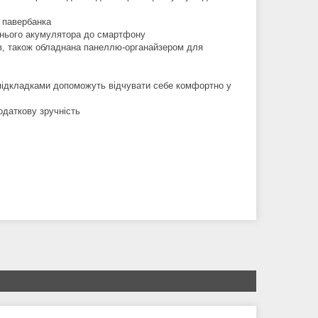
я павербанка
ішнього акумулятора до смартфону
ів, також обладнана панеллю-органайзером для
 підкладками допоможуть відчувати себе комфортно у
одаткову зручність