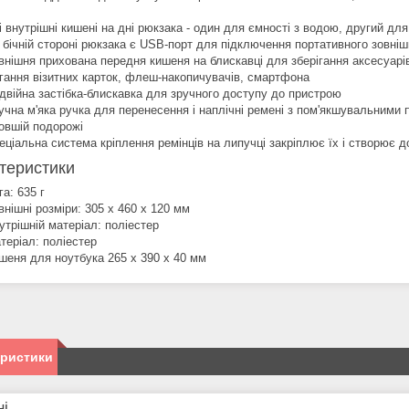
і внутрішні кишені на дні рюкзака - один для ємності з водою, другий дл
 бічній стороні рюкзака є USB-порт для підключення портативного зовн
внішня прихована передня кишеня на блискавці для зберігання аксесуар
ігання візитних карток, флеш-накопичувачів, смартфона
двійна застібка-блискавка для зручного доступу до пристрою
учна м'яка ручка для перенесення і наплічні ремені з пом'якшувальними
овшій подорожі
еціальна система кріплення ремінців на липучці закріплює їх і створює д
теристики
га: 635 г
внішні розміри: 305 x 460 x 120 мм
утрішній матеріал: поліестер
теріал: поліестер
шеня для ноутбука 265 x 390 x 40 мм
еристики
ні