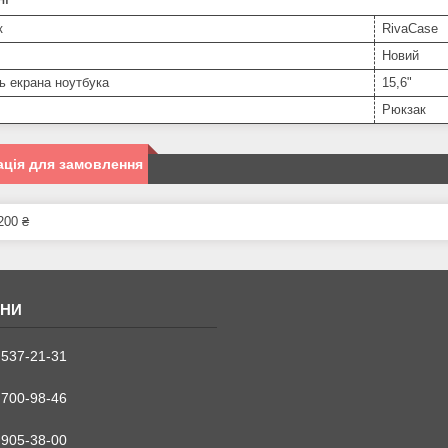
к
RivaCase
Новий
ь екрана ноутбука
15,6"
Рюкзак
ція для замовлення
200 ₴
 537-21-31
 700-98-46
 905-38-00