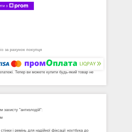
ти з
нів
за рахунок покупця
 платежі. Тепер ви можете купити будь-який товар не
и захисту "антизлодій":
ом
тінки і ремінь для надійної фіксації ноутбука до