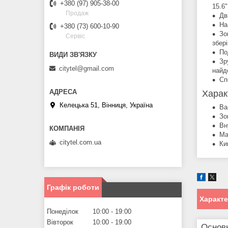
+380 (97) 905-38-00
15.6"
Продаж
Дв
На
+380 (73) 600-10-90
Зо
Сервіс
збер
По
Зр
citytel@gmail.com
найд
Сп
Харак
Келецька 51, Вінниця, Україна
Ва
Зо
Вн
Ма
citytel.com.ua
Ки
Графік роботи
Характ
Понеділок
10:00
19:00
Вівторок
10:00
19:00
Основ