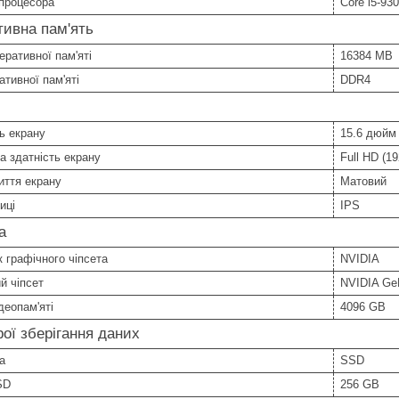
процесора
Core i5-93
ивна пам'ять
еративної пам'яті
16384 MB
ативної пам'яті
DDR4
ь екрану
15.6 дюйм
а здатність екрану
Full HD (1
иття екрану
Матовий
иці
IPS
а
 графічного чіпсета
NVIDIA
й чіпсет
NVIDIA Ge
деопам'яті
4096 GB
ої зберігання даних
а
SSD
SD
256 GB