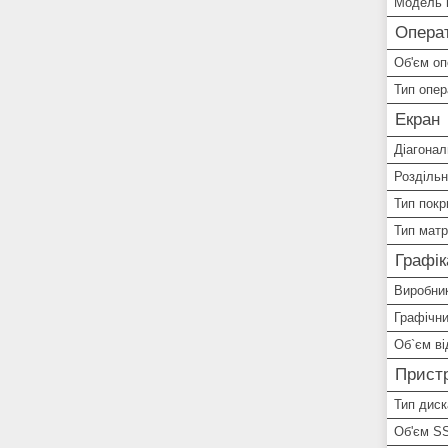
Модель 
Операт
Об'єм оп
Тип опер
Екран
Діагонал
Роздільн
Тип покр
Тип матр
Графік
Виробник
Графічни
Об`єм ві
Пристр
Тип диск
Об'єм S