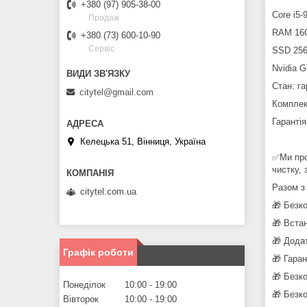
+380 (97) 905-38-00
Core i5-
Продаж
RAM 16
+380 (73) 600-10-90
Сервіс
SSD 25
Nvidia 
Стан: га
citytel@gmail.com
Комплек
Гарантія
Келецька 51, Вінниця, Україна
✅Ми про
чистку, 
Разом з
citytel.com.ua
🎁 Безк
🎁 Вста
🎁 Дода
Графік роботи
🎁 Гара
🎁 Безк
Понеділок
10:00
19:00
🎁 Безк
Вівторок
10:00
19:00