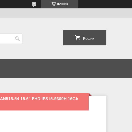
Кошик
Кошик
 AN515-54 15.6" FHD IPS i5-9300H 16Gb