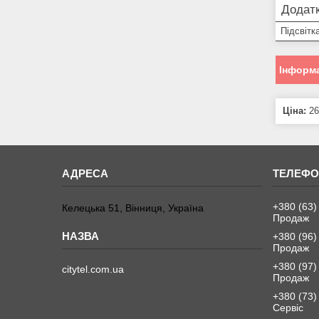
Додатк
Підсвітк
Інформа
Ціна:
26
+380 (63)
Келецька 51, Вінниця, Україна
Продаж
+380 (96)
Продаж
+380 (97)
citytel.com.ua
Продаж
+380 (73)
Сервіс