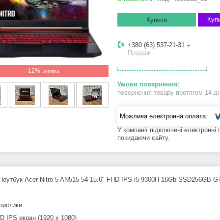
Купи
Купити
+380 (63) 537-21-31
Продаж
–12%
повернення товару протягом 14 д
У компанії підключені електронні
покидаючи сайту.
 Ноутбук Acer Nitro 5 AN515-54 15.6" FHD IPS i5-9300H 16Gb SSD256GB
ристики:
D IPS екран (1920 x 1080)