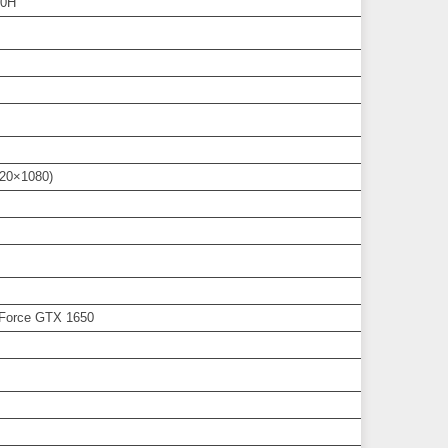
00H
920×1080)
Force GTX 1650