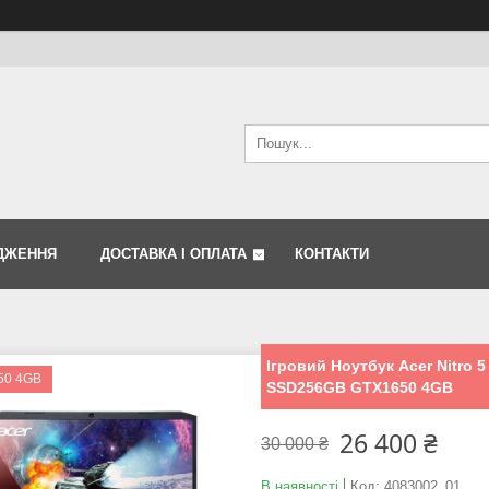
ДЖЕННЯ
ДОСТАВКА І ОПЛАТА
КОНТАКТИ
Ігровий Ноутбук Acer Nitro 5
50 4GB
SSD256GB GTX1650 4GB
26 400 ₴
30 000 ₴
В наявності
Код:
4083002_01