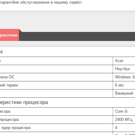
ягарантійне обслуговування в нашому сервісі
еристики
ні
к
Acer
Ноутбук
лена ОС
Windows 1
ний термін
6 міс
Вживаний
еристики процесора
цесора
Core i5
 процесора
2400 МГц
ь ядер процесора
4