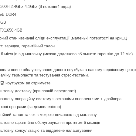
9300H 2.4Ghz-4.1Ghz (8 потоків/4 ядра)
GB DDR4
6GB
GTX1650 4GB
рний стан незначні сліди експлуатації ,маленькі потертості на кришці
т: зарядка, гарантійний талон
 6 місяців від магазину (можна додатково збільшити гарантію до 12 міс)
вели повне обслуговування даного ноутбука в нашому сервісному центрі,
заміну термопасти та тестування стрес-тестами.
 💻 ноутбуком ви отримуєте:
оштовну доставку (при повній передплаті)
новлену операційну систему з останніми оновленнями + драйвера
ткові програми (за домовленістю)
нтійний талон та чек з мокрою печаткою від магазину
оштовне гарантійне обслуговування протягом 6 місяців
оштовну консультацію та віддалене налаштування