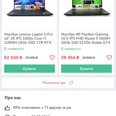
Ноутбук Lenovo Legion 5 Pro
Ноутбук HP Pavilion Gaming
16" 2К IPS 165Hz Core i7-
15.6 IPS FHD Ryzen 5 5600H
11800H 16Gb SSD 1TB RTX
16Gb SSD 512Gb Nvidia GTX
3070 8GB
1650 4GB
В наявності
В наявності
62 040
28 864
₴
₴
70 500 ₴
32 800 ₴
Купити
Купити
Показати ще
Про нас
99% позитивних з 73 відгуків за рік