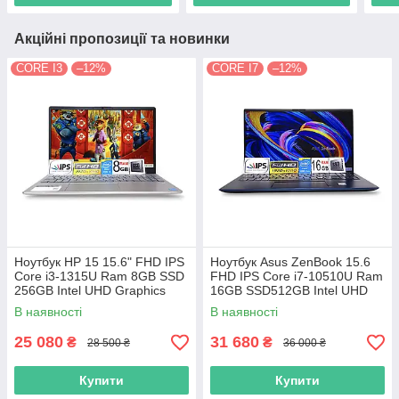
Акційні пропозиції та новинки
CORE I3
–12%
CORE I7
–12%
Ноутбук HP 15 15.6" FHD IPS
Ноутбук Asus ZenBook 15.6
Сore i3-1315U Ram 8GB SSD
FHD IPS Core i7-10510U Ram
256GB Intel UHD Graphics
16GB SSD512GB Intel UHD
Graphics
В наявності
В наявності
25 080
31 680
₴
₴
28 500 ₴
36 000 ₴
Купити
Купити