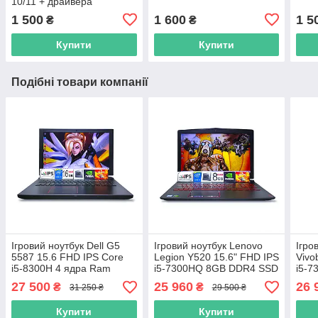
10/11 + драйвера
1 500
1 600
1 5
₴
₴
Купити
Купити
Подібні товари компанії
Ігровий ноутбук Dell G5
Ігровий ноутбук Lenovo
Ігро
5587 15.6 FHD IPS Core
Legion Y520 15.6" FHD IPS
Vivo
i5-8300H 4 ядра Ram
i5-7300HQ 8GB DDR4 SSD
i5-
16Gb SSD128GB + 1TB
128GB + HDD1000GB
SSD
27 500
25 960
26 
₴
₴
31 250 ₴
29 500 ₴
HDD Nvidia GTX 1060 6GB
NVIDIA GTX1050 4GB
Nvid
N58
Купити
Купити