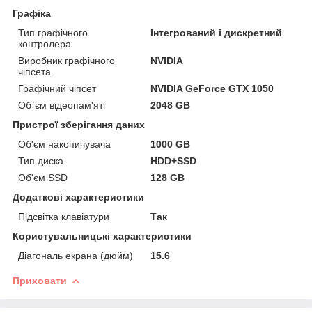
Графіка
Тип графічного
Інтегрований і дискретний
контролера
Виробник графічного
NVIDIA
чіпсета
Графічний чіпсет
NVIDIA GeForce GTX 1050
Об`єм відеопам'яті
2048 GB
Пристрої зберігання даних
Об'єм накопичувача
1000 GB
Тип диска
HDD+SSD
Об'єм SSD
128 GB
Додаткові характеристики
Підсвітка клавіатури
Так
Користувальницькі характеристики
Діагональ екрана (дюйм)
15.6
Приховати