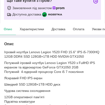
Що таке купити з Пром?
Замовлення під захистом
Доступна доставка
Опис
Характеристики
Доставка
Оплата
Умови п
Опис
Ігровий ноутбук Lenovo Legion Y520 FHD 15.6" IPS i5-7300HQ
12GB DDR4 SSD 128GB+1TB HDD NVIDIA GTX1050
Потужний ігровий ноутбук Lenovo Legion Y520 з FullHD IPS
екраном та відеокартою GeForce GTX1050 2GB
Потужний 4-ядерний процесор Core i5 7 покоління
Яскравий FHD IPS екран
Швидкий SSD 128GB+1TB HDD диск
Чудова система охолодження
12GB оперативної пам'яті
Підсвітка клавіатури