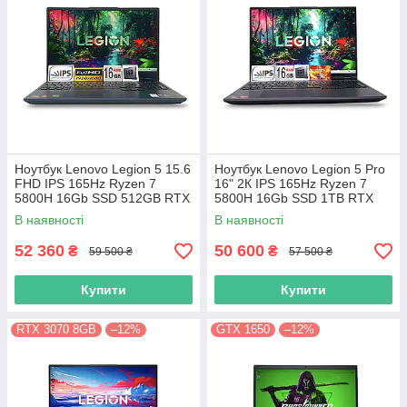
Ноутбук Lenovo Legion 5 15.6
Ноутбук Lenovo Legion 5 Pro
FHD IPS 165Hz Ryzen 7
16" 2К IPS 165Hz Ryzen 7
5800H 16Gb SSD 512GB RTX
5800H 16Gb SSD 1TB RTX
3070 8GB
3070 8GB
В наявності
В наявності
52 360
50 600
₴
₴
59 500 ₴
57 500 ₴
Купити
Купити
RTX 3070 8GB
–12%
GTX 1650
–12%