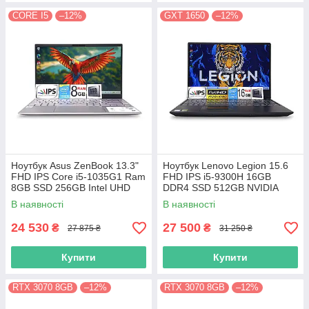
CORE I5
–12%
GXT 1650
–12%
Ноутбук Asus ZenBook 13.3"
Ноутбук Lenovo Legion 15.6
FHD IPS Core i5-1035G1 Ram
FHD IPS i5-9300H 16GB
8GB SSD 256GB Intel UHD
DDR4 SSD 512GB NVIDIA
Graphics
GTX1650
В наявності
В наявності
24 530
27 500
₴
₴
27 875 ₴
31 250 ₴
Купити
Купити
RTX 3070 8GB
–12%
RTX 3070 8GB
–12%