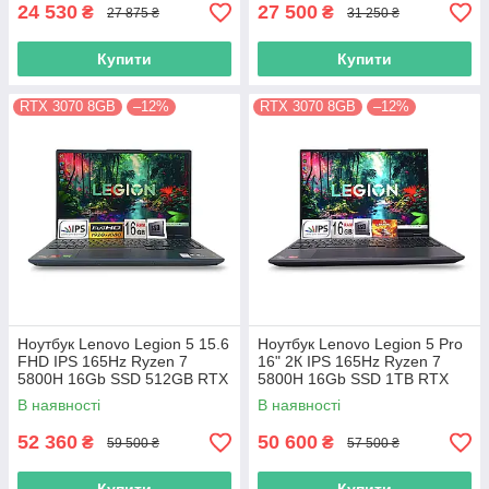
24 530
27 500
₴
₴
27 875 ₴
31 250 ₴
Купити
Купити
RTX 3070 8GB
–12%
RTX 3070 8GB
–12%
Ноутбук Lenovo Legion 5 15.6
Ноутбук Lenovo Legion 5 Pro
FHD IPS 165Hz Ryzen 7
16" 2К IPS 165Hz Ryzen 7
5800H 16Gb SSD 512GB RTX
5800H 16Gb SSD 1TB RTX
3070 8GB
3070 8GB
В наявності
В наявності
52 360
50 600
₴
₴
59 500 ₴
57 500 ₴