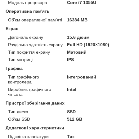
Модель процесора
Core i7 1355U
Оперативна пам'ять
Об'єм оперативної пам'яті
16384 MB
Екран
Діагональ екрану
15.6 дюйм
Роздільна здатність екрану
Full HD (1920×1080)
Тип покриття екрану
Матовий
Тип матриці
IPS
Графіка
Тип графічного
Інтегрований
контролера
Виробник графічного
Intel
чіпсета
Пристрої зберігання даних
Тип диска
SSD
Об'єм SSD
512 GB
Додаткові характеристики
Підсвітка клавіатури
Так