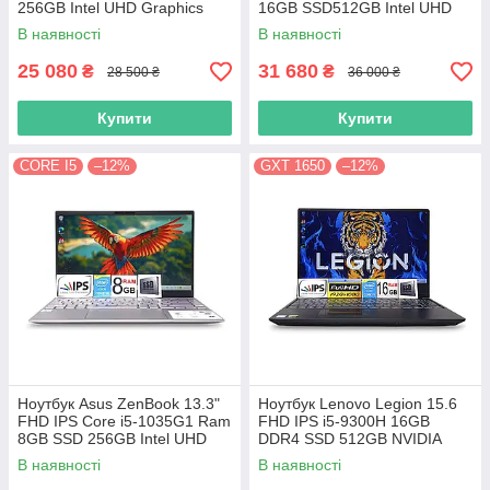
256GB Intel UHD Graphics
16GB SSD512GB Intel UHD
Graphics
В наявності
В наявності
25 080
31 680
₴
₴
28 500 ₴
36 000 ₴
Купити
Купити
CORE I5
–12%
GXT 1650
–12%
Ноутбук Asus ZenBook 13.3"
Ноутбук Lenovo Legion 15.6
FHD IPS Core i5-1035G1 Ram
FHD IPS i5-9300H 16GB
8GB SSD 256GB Intel UHD
DDR4 SSD 512GB NVIDIA
Graphics
GTX1650
В наявності
В наявності