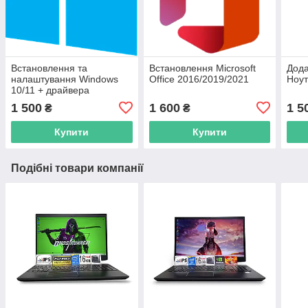
Встановлення та
Встановлення Microsoft
Дода
налаштування Windows
Office 2016/2019/2021
Ноут
10/11 + драйвера
1 500
1 600
1 5
₴
₴
Купити
Купити
Подібні товари компанії