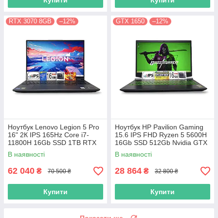
Купити
Купити
RTX 3070 8GB
–12%
GTX 1650
–12%
Ноутбук Lenovo Legion 5 Pro
Ноутбук HP Pavilion Gaming
16" 2К IPS 165Hz Core i7-
15.6 IPS FHD Ryzen 5 5600H
11800H 16Gb SSD 1TB RTX
16Gb SSD 512Gb Nvidia GTX
3070 8GB
1650 4GB
В наявності
В наявності
62 040
28 864
₴
₴
70 500 ₴
32 800 ₴
Купити
Купити