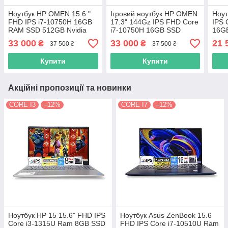
Ноутбук HP OMEN 15.6 "
Ігровий ноутбук HP OMEN
Ноут
FHD IPS i7-10750H 16GB
17.3" 144Gz IPS FHD Core
IPS 
RAM SSD 512GB Nvidia
i7-10750H 16GB SSD
16GB
RTX 2060 6GB
512GB Nvidia RTX 2060
Xe G
33 000
33 000
21 
₴
₴
37 500 ₴
37 500 ₴
6GB
Купити
Купити
Акційні пропозиції та новинки
CORE I3
–12%
CORE I7
–12%
Ноутбук HP 15 15.6" FHD IPS
Ноутбук Asus ZenBook 15.6
Сore i3-1315U Ram 8GB SSD
FHD IPS Core i7-10510U Ram