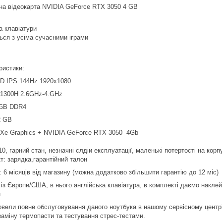
на відеокарта NVIDIA GeForce RTX 3050 4 GB
а клавіатури
ься з усіма сучасними іграми
ристики:
HD IPS 144Hz 1920x1080
-11300H 2.6GHz-4.GHz
GB DDR4
2 GB
ris Xe Graphics + NVIDIA GeForce RTX 3050 4Gb
10, гарний стан, незначні слдіи експлуатації, маленькі потертості на корп
т: зарядка,гарантійний талон
: 6 місяців від магазину (можна додатково збільшити гарантію до 12 міс)
 із Європи/США, в нього англійська клавіатура, в комплекті даємо накле
н
вели повне обслуговування даного ноутбука в нашому сервісному центрі,
заміну термопасти та тестування стрес-тестами.