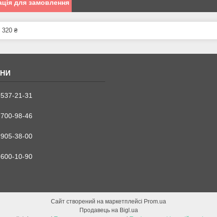
ція для замовлення
 320 ₴
 537-21-31
 700-98-46
 905-38-00
 600-10-90
Сайт створений на маркетплейсі
Prom.ua
Продавець на Bigl.ua