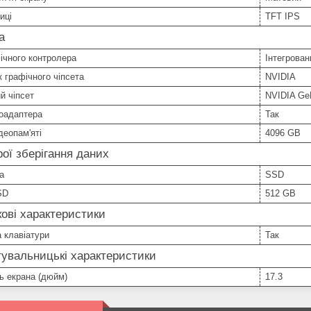
иці
TFT IPS
а
ічного контролера
Інтегрован
 графічного чіпсета
NVIDIA
й чіпсет
NVIDIA Ge
еоадаптера
Так
деопам'яті
4096 GB
ої зберігання даних
а
SSD
SD
512 GB
ові характеристики
а клавіатури
Так
увальницькі характеристики
ь екрана (дюйм)
17.3