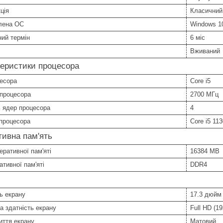
ція
Класичний
лена ОС
Windows 1
ний термін
6 міс
Вживаний
еристики процесора
цесора
Core i5
 процесора
2700 МГц
ь ядер процесора
4
процесора
Core i5 11
ивна пам'ять
еративної пам'яті
16384 MB
ативної пам'яті
DDR4
ь екрану
17.3 дюйм
а здатність екрану
Full HD (1
иття екрану
Матовий