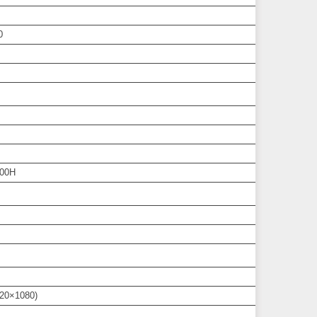
0
300H
920×1080)