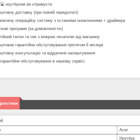
 💻 ноутбуком ви отримуєте:
оштовну доставку (при повній передплаті)
новлену операційну систему з останніми оновленнями + драйвера
ткові програми (за домовленістю)
нтійний талон та чек з мокрою печаткою від магазину
оштовне гарантійне обслуговування протягом 6 місяців
оштовну консультацію та віддалене налаштування
ягарантійне обслуговування в нашому сервісі
еристики
ні
к
Acer
Ноутбук