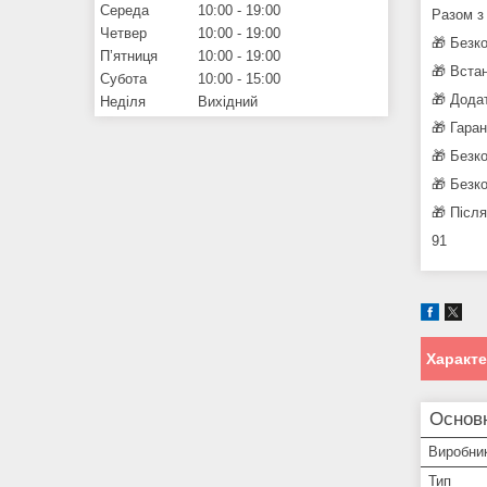
Середа
10:00
19:00
Разом з
Четвер
10:00
19:00
🎁 Безк
Пʼятниця
10:00
19:00
🎁 Вста
Субота
10:00
15:00
🎁 Дода
Неділя
Вихідний
🎁 Гара
🎁 Безк
🎁 Безк
🎁 Післ
91
Характ
Основ
Виробни
Тип