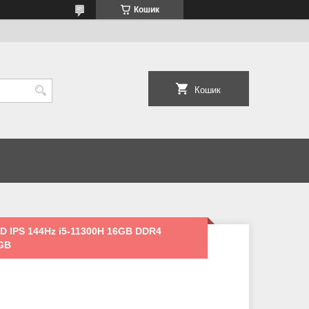
Кошик
Кошик
FHD IPS 144Hz i5-11300H 16GB DDR4
4GB