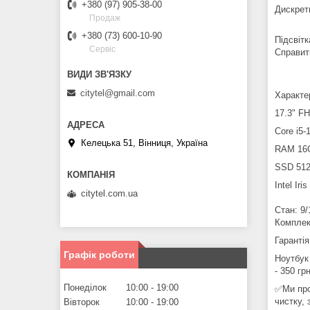
+380 (97) 905-38-00
Дискрет
Продаж
+380 (73) 600-10-90
Підсвітк
Сервіс
Справит
citytel@gmail.com
Характе
17.3" F
Core i5
Келецька 51, Вінниця, Україна
RAM 16
SSD 51
Intel I
citytel.com.ua
Стан: 9/
Комплек
Гарантія
Графік роботи
Ноутбук
- 350 гр
Понеділок
10:00
19:00
✅Ми про
чистку, 
Вівторок
10:00
19:00