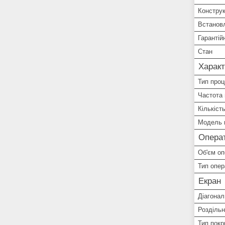
Конструк
Встанов
Гарантій
Стан
Характ
Тип про
Частота
Кількіст
Модель 
Операт
Об'єм оп
Тип опер
Екран
Діагонал
Роздільн
Тип покр