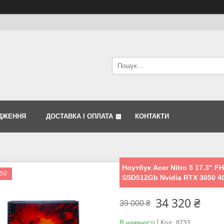
ДЖЕННЯ
ДОСТАВКА І ОПЛАТА
КОНТАКТИ
Ноутбук Acer Nitro 5 17.3" 
050
SSD512Gb Nvidia RTX 3050 
34 320 ₴
39 000 ₴
В наявності
Код:
8733