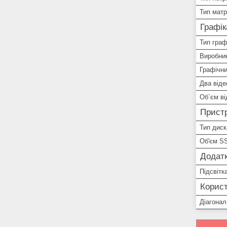
Тип матр
Графік
Тип граф
Виробник
Графічни
Два від
Об`єм ві
Пристр
Тип диск
Об'єм S
Додатк
Підсвітк
Корист
Діагонал