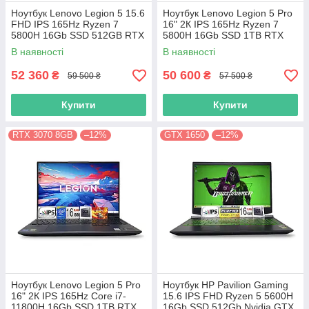
Ноутбук Lenovo Legion 5 15.6
Ноутбук Lenovo Legion 5 Pro
FHD IPS 165Hz Ryzen 7
16" 2К IPS 165Hz Ryzen 7
5800H 16Gb SSD 512GB RTX
5800H 16Gb SSD 1TB RTX
3070 8GB
3070 8GB
В наявності
В наявності
52 360
50 600
₴
₴
59 500 ₴
57 500 ₴
Купити
Купити
RTX 3070 8GB
–12%
GTX 1650
–12%
Ноутбук Lenovo Legion 5 Pro
Ноутбук HP Pavilion Gaming
16" 2К IPS 165Hz Core i7-
15.6 IPS FHD Ryzen 5 5600H
11800H 16Gb SSD 1TB RTX
16Gb SSD 512Gb Nvidia GTX