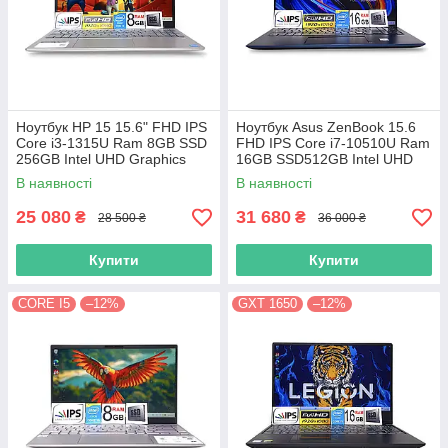
Ноутбук HP 15 15.6" FHD IPS
Ноутбук Asus ZenBook 15.6
Сore i3-1315U Ram 8GB SSD
FHD IPS Core i7-10510U Ram
256GB Intel UHD Graphics
16GB SSD512GB Intel UHD
Graphics
В наявності
В наявності
25 080
31 680
₴
₴
28 500 ₴
36 000 ₴
Купити
Купити
CORE I5
–12%
GXT 1650
–12%