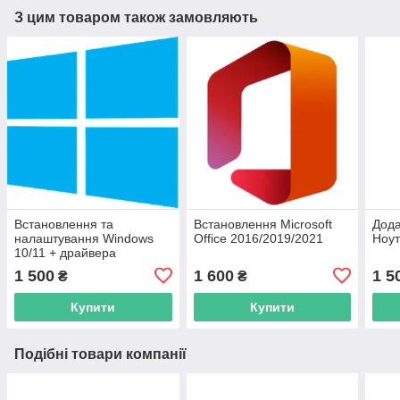
З цим товаром також замовляють
Встановлення та
Встановлення Microsoft
Дода
налаштування Windows
Office 2016/2019/2021
Ноут
10/11 + драйвера
1 500
1 600
1 5
₴
₴
Купити
Купити
Подібні товари компанії