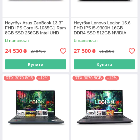
Ноутбук Asus ZenBook 13.3"
Ноутбук Lenovo Legion 15.6
FHD IPS Core i5-1035G1 Ram
FHD IPS i5-9300H 16GB
8GB SSD 256GB Intel UHD
DDR4 SSD 512GB NVIDIA
Graphics
GTX1650
В наявності
В наявності
24 530
27 500
₴
₴
27 875 ₴
31 250 ₴
Купити
Купити
RTX 3070 8GB
–12%
RTX 3070 8GB
–12%