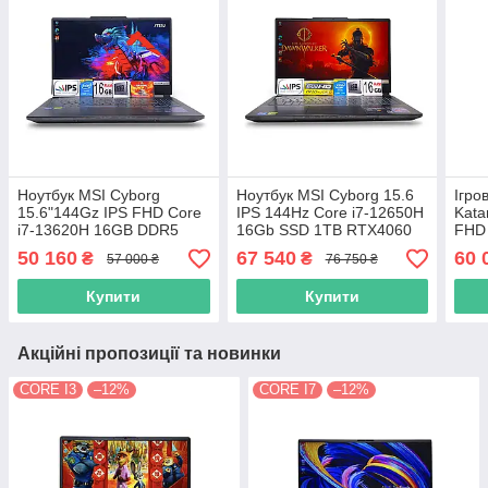
Ноутбук MSI Cyborg
Ноутбук MSI Cyborg 15.6
Ігро
15.6"144Gz IPS FHD Core
IPS 144Hz Core i7-12650H
Kata
i7-13620H 16GB DDR5
16Gb SSD 1TB RTX4060
FHD 
SSD512GB Nvidia RTX
8GB
10я
50 160
67 540
60 
₴
₴
57 000 ₴
76 750 ₴
4050 6GB
RTX
Купити
Купити
Акційні пропозиції та новинки
CORE I3
–12%
CORE I7
–12%