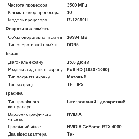
Частота процесора
3500 МГц
Кількість ядер процесора
10
Модель процесора
i7-12650H
Оперативна пам'ять
Об'єм оперативної пам'яті
16384 MB
Тип оперативної пам'яті
DDR5
Екран
Діагональ екрану
15.6 дюйм
Роздільна здатність екрану
Full HD (1920×1080)
Тип покриття екрану
Матовий
Тип матриці
TFT IPS
Графіка
Тип графічного
Інтегрований і дискретний
контролера
Виробник графічного
NVIDIA
чіпсета
Графічний чіпсет
NVIDIA GeForce RTX 4060
Два відеоадаптера
Так