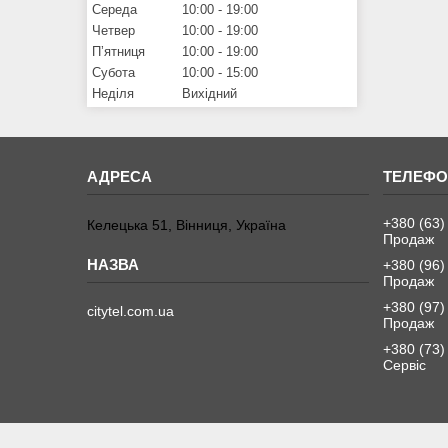
Середа
10:00
19:00
Четвер
10:00
19:00
Пʼятниця
10:00
19:00
Субота
10:00
15:00
Неділя
Вихідний
+380 (63)
Келецька 51, Вінниця, Україна
Продаж
+380 (96)
Продаж
+380 (97)
citytel.com.ua
Продаж
+380 (73)
Сервіс