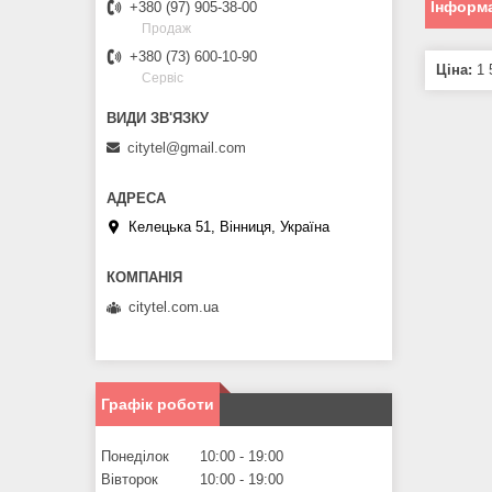
Інформа
+380 (97) 905-38-00
Продаж
+380 (73) 600-10-90
Ціна:
1 
Сервіс
citytel@gmail.com
Келецька 51, Вінниця, Україна
citytel.com.ua
Графік роботи
Понеділок
10:00
19:00
Вівторок
10:00
19:00