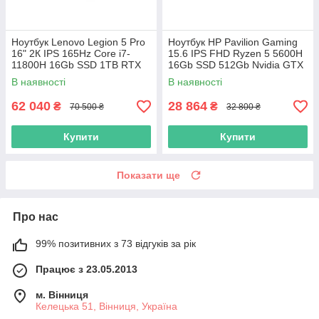
Ноутбук Lenovo Legion 5 Pro
Ноутбук HP Pavilion Gaming
16" 2К IPS 165Hz Core i7-
15.6 IPS FHD Ryzen 5 5600H
11800H 16Gb SSD 1TB RTX
16Gb SSD 512Gb Nvidia GTX
3070 8GB
1650 4GB
В наявності
В наявності
62 040
28 864
₴
₴
70 500 ₴
32 800 ₴
Купити
Купити
Показати ще
Про нас
99% позитивних з 73 відгуків за рік
Працює з 23.05.2013
м. Вінниця
Келецька 51, Вінниця, Україна