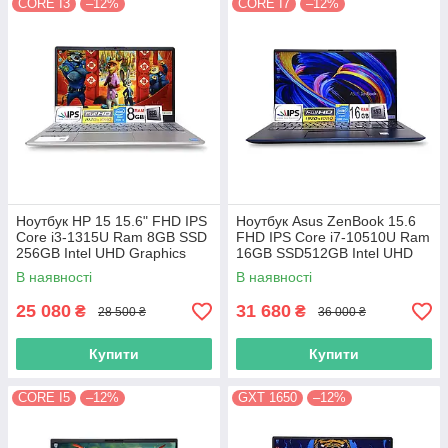
CORE I3
–12%
CORE I7
–12%
Ноутбук HP 15 15.6" FHD IPS
Ноутбук Asus ZenBook 15.6
Сore i3-1315U Ram 8GB SSD
FHD IPS Core i7-10510U Ram
256GB Intel UHD Graphics
16GB SSD512GB Intel UHD
Graphics
В наявності
В наявності
25 080
31 680
₴
₴
28 500 ₴
36 000 ₴
Купити
Купити
CORE I5
–12%
GXT 1650
–12%