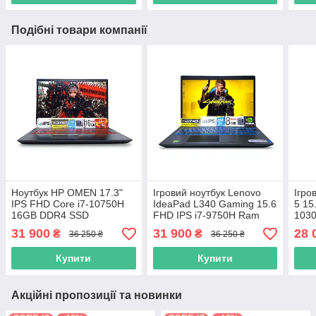
Подібні товари компанії
Ноутбук HP OMEN 17.3"
Ігровий ноутбук Lenovo
Ігро
IPS FHD Core i7-10750H
IdeaPad L340 Gaming 15.6
5 15
16GB DDR4 SSD
FHD IPS i7-9750H Ram
103
256GB+1TB HDD Nvidia
8GB DDR4 SSD 256GB
SSD
31 900
31 900
28 
₴
₴
36 250 ₴
36 250 ₴
GTX 1660TI 6GB
NVIDIA GTX1650 4GB
GTX
Купити
Купити
Акційні пропозиції та новинки