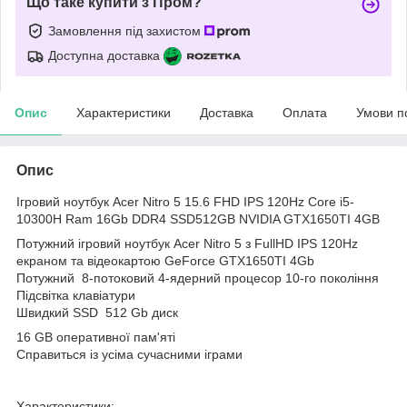
Що таке купити з Пром?
Замовлення під захистом
Доступна доставка
Опис
Характеристики
Доставка
Оплата
Умови п
Опис
Ігровий ноутбук Acer Nitro 5 15.6 FHD IPS 120Hz Core i5-
10300H Ram 16Gb DDR4 SSD512GB NVIDIA GTX1650TI 4GB
Потужний ігровий ноутбук Acer Nitro 5 з FullHD IPS 120Hz
екраном та відеокартою GeForce GTX1650TI 4Gb
Потужний 8-потоковий 4-ядерний процесор 10-го покоління
Підсвітка клавіатури
Швидкий SSD 512 Gb диск
16 GB оперативної пам'яті
Cправиться із усіма сучасними іграми
Характеристики: