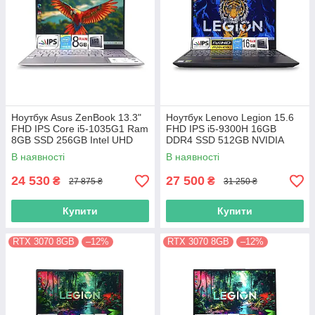
Ноутбук Asus ZenBook 13.3"
Ноутбук Lenovo Legion 15.6
FHD IPS Core i5-1035G1 Ram
FHD IPS i5-9300H 16GB
8GB SSD 256GB Intel UHD
DDR4 SSD 512GB NVIDIA
Graphics
GTX1650
В наявності
В наявності
24 530
27 500
₴
₴
27 875 ₴
31 250 ₴
Купити
Купити
RTX 3070 8GB
–12%
RTX 3070 8GB
–12%