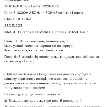
15.6" FullHD IPS 120Hz 1920x1080
Core i5 10300H 2.5GHz -4.5GHz(8 потоків /4 ядра)
RAM 16GB DDR4
SSD 512GB
Intel UHD Graphics + NVIDIA GeForce GTX1650TI 4Gb
Стан: 8.5/10,гарний стан, незначні сліди
експлуатації,маленькі царапинки на корпусі
Комплект:зарядка, гарантійний талон
Гарантія 6 місяців від магазину (можна додатково збільшити
гарантію до 12 міс)
✅Ми провели повне обслуговування даного ноутбука в
нашому сервісному центрі, яке включає: професійну
діагностику всіх компонентів, чистку, заміну термопасти та
тестування стрес-тестами.
Разом з 💻 ноутбуком ви отримуєте:
🎁 Безкоштовну доставку (при повній передплаті)
🎁 Встановлену операційну систему з останніми оновленнями