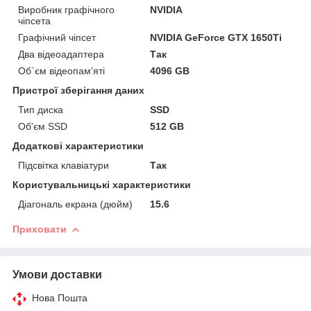
Виробник графічного
NVIDIA
чіпсета
Графічний чіпсет
NVIDIA GeForce GTX 1650Ti
Два відеоадаптера
Так
Об`єм відеопам'яті
4096 GB
Пристрої зберігання даних
Тип диска
SSD
Об'єм SSD
512 GB
Додаткові характеристики
Підсвітка клавіатури
Так
Користувальницькі характеристики
Діагональ екрана (дюйм)
15.6
Приховати
Умови доставки
Нова Пошта