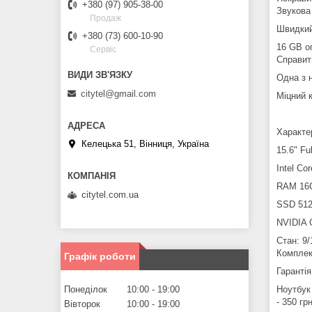
+380 (97) 905-38-00
Звуков
Продаж
Швидки
+380 (73) 600-10-90
16 GB о
Сервіс
Cправит
Одна з 
citytel@gmail.com
Міцний 
Характе
Келецька 51, Вінниця, Україна
15.6" F
Intel Co
RAM 16
citytel.com.ua
SSD 51
NVIDIA 
Стан: 9/
Комплек
Графік роботи
Гарантія
Ноутбук
Понеділок
10:00
19:00
- 350 гр
Вівторок
10:00
19:00