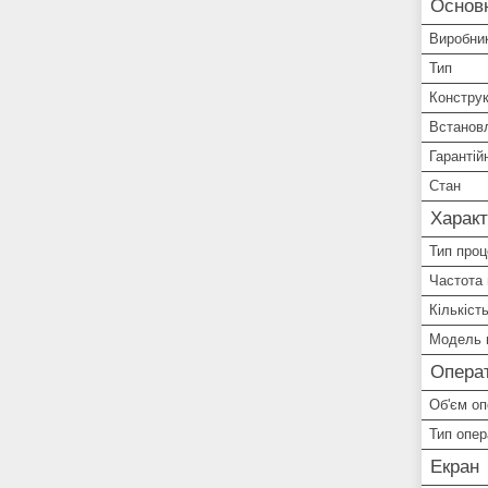
Основ
Виробни
Тип
Конструк
Встанов
Гарантій
Стан
Характ
Тип про
Частота
Кількіст
Модель 
Операт
Об'єм оп
Тип опер
Екран