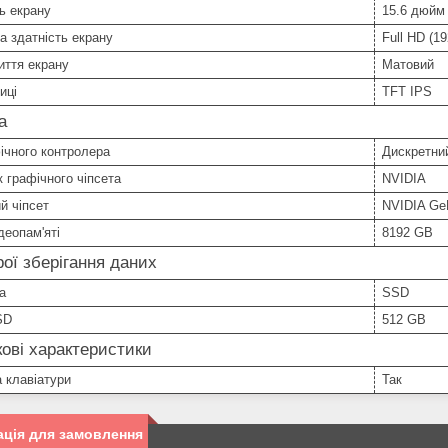
ь екрану
15.6 дюйм
а здатність екрану
Full HD (1
иття екрану
Матовий
иці
TFT IPS
а
ічного контролера
Дискретни
 графічного чіпсета
NVIDIA
й чіпсет
NVIDIA Ge
деопам'яті
8192 GB
ої зберігання даних
а
SSD
SD
512 GB
ові характеристики
а клавіатури
Так
ція для замовлення