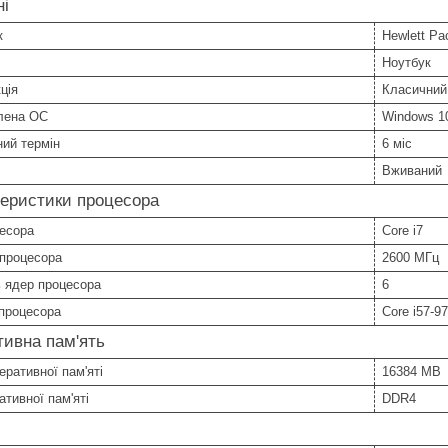
ні
к
Hewlett Pa
Ноутбук
ція
Класичний
лена ОС
Windows 1
ний термін
6 міс
Вживаний
еристики процесора
цесора
Core i7
 процесора
2600 МГц
ь ядер процесора
6
процесора
Core i57-9
ивна пам'ять
еративної пам'яті
16384 MB
ативної пам'яті
DDR4