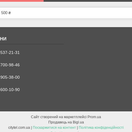
 500 ₴
 537-21-31
 700-98-46
 905-38-00
 600-10-90
Сайт створений на маркетплейсі
Prom.ua
Продавець на Bigl.ua
citytel.com.ua |
Поскаржитися на контент
|
Політика конфіденційності