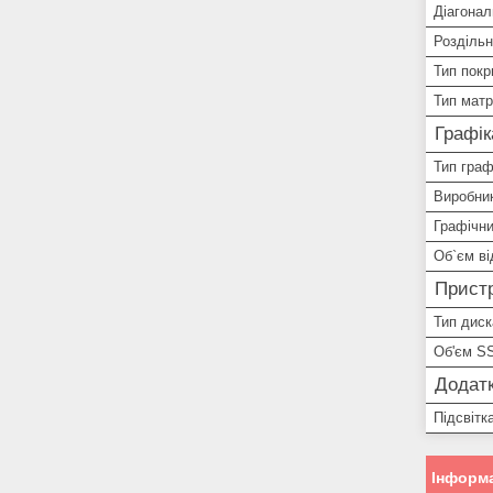
Діагонал
Роздільн
Тип покр
Тип матр
Графік
Тип граф
Виробник
Графічни
Об`єм ві
Пристр
Тип диск
Об'єм S
Додатк
Підсвітк
Інформа