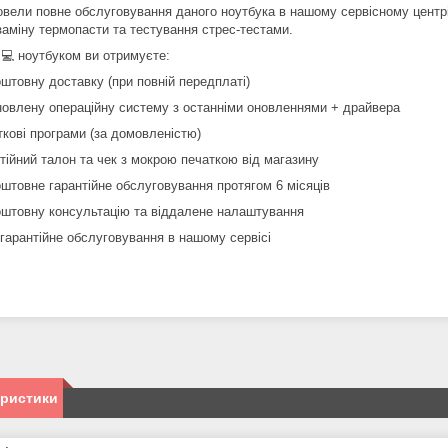
вели повне обслуговування даного ноутбука в нашому сервісному центрі,
заміну термопасти та тестування стрес-тестами.
 💻 ноутбуком ви отримуєте:
оштовну доставку (при повній передплаті)
новлену операційну систему з останніми оновленнями + драйвера
ткові програми (за домовленістю)
нтійний талон та чек з мокрою печаткою від магазину
оштовне гарантійне обслуговування протягом 6 місяців
оштовну консультацію та віддалене налаштування
ягарантійне обслуговування в нашому сервісі
еристики