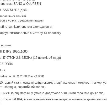
а система BANG & OLUFSEN
й SSD 512GB диск
перативної пам'яті
ься з усіма сучасними іграми
найпотужніших систем охолодження
корпус виготовлений з металу та пластику
ристики:
ullHD IPS 1920x1080
re i7-9750H 2.6-4.5GHz (12 потоків /6 ядер)
GB DDR4
2GB
GeForce RTX 2070 Max-Q 8GB
10 гарний стан,незначні сліди експлуатації,маленькі потертості на корпус
т: зарядка, гарантійний талон,
 6 місяців від магазину (можна додатково збільшити гарантію до 12 міс)
 із Європи/США, в нього англійська клавіатура, в комплекті даємо накле
н