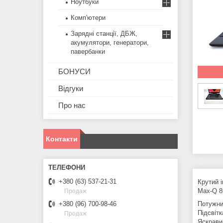
Ноутбуки
Комп'ютери
Зарядні станції, ДБЖ,
акумулятори, генератори,
павербанки
БОНУСИ
Відгуки
Про нас
Контакти
+380 (63) 537-21-31
Крутий 
Max-Q 
Продаж
Потужни
+380 (96) 700-98-46
Підсвіт
Продаж
Яскрави