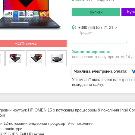
Купи
Купити
+380 (63) 537-21-31
Продаж
–12%
повернення товару протягом 14 д
У компанії підключені електронні
покидаючи сайту.
ігровий ноутбук HP OMEN 15 з потужним процесором 9 покоління Intel C
8GB
й 12-потоковий 6-ядерний процесор 9-го покоління
ка клавіатури
й 15.6 IPS Full HD екран