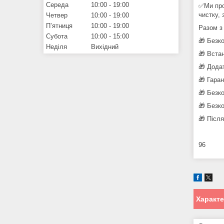
Середа
10:00
19:00
✅Ми про
чистку, 
Четвер
10:00
19:00
Пʼятниця
10:00
19:00
Разом з
Субота
10:00
15:00
🎁 Безк
Неділя
Вихідний
🎁 Вста
🎁 Дода
🎁 Гара
🎁 Безк
🎁 Безк
🎁 Післ
96
Характ