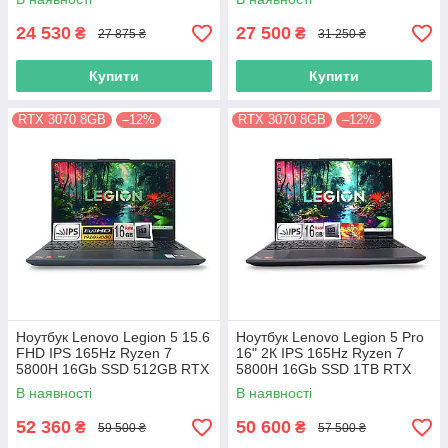
24 530
27 500
₴
₴
27 875 ₴
31 250 ₴
Купити
Купити
RTX 3070 8GB
–12%
RTX 3070 8GB
–12%
Ноутбук Lenovo Legion 5 15.6
Ноутбук Lenovo Legion 5 Pro
FHD IPS 165Hz Ryzen 7
16" 2К IPS 165Hz Ryzen 7
5800H 16Gb SSD 512GB RTX
5800H 16Gb SSD 1TB RTX
3070 8GB
3070 8GB
В наявності
В наявності
52 360
50 600
₴
₴
59 500 ₴
57 500 ₴