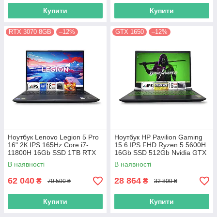
Купити
Купити
RTX 3070 8GB
–12%
GTX 1650
–12%
Ноутбук Lenovo Legion 5 Pro
Ноутбук HP Pavilion Gaming
16" 2К IPS 165Hz Core i7-
15.6 IPS FHD Ryzen 5 5600H
11800H 16Gb SSD 1TB RTX
16Gb SSD 512Gb Nvidia GTX
3070 8GB
1650 4GB
В наявності
В наявності
62 040
28 864
₴
₴
70 500 ₴
32 800 ₴
Купити
Купити