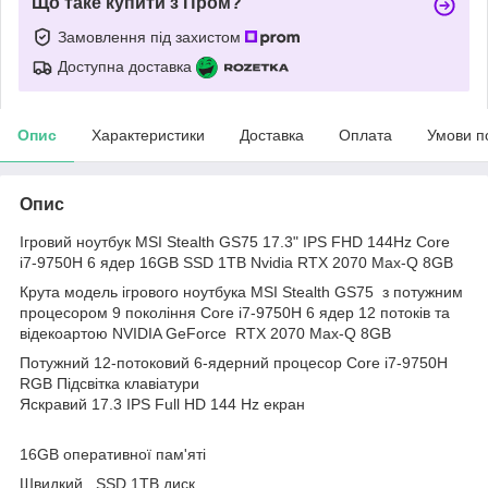
Що таке купити з Пром?
Замовлення під захистом
Доступна доставка
Опис
Характеристики
Доставка
Оплата
Умови п
Опис
Ігровий ноутбук MSI Stealth GS75 17.3" IPS FHD 144Hz Core
i7-9750H 6 ядер 16GB SSD 1TB Nvidia RTX 2070 Max-Q 8GB
Крута модель ігрового ноутбука MSI Stealth GS75 з потужним
процесором 9 покоління Core i7-9750H 6 ядер 12 потоків та
відекоартою NVIDIA GeForce RTX 2070 Max-Q 8GB
Потужний 12-потоковий 6-ядерний процесор Core i7-9750H
RGB Підсвітка клавіатури
Яскравий 17.3 IPS Full HD 144 Hz екран
16GB оперативної пам'яті
Швидкий SSD 1TB диск