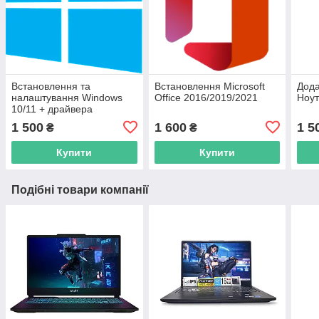
Встановлення та
Встановлення Microsoft
Дода
налаштування Windows
Office 2016/2019/2021
Ноут
10/11 + драйвера
1 500
1 600
1 5
₴
₴
Купити
Купити
Подібні товари компанії