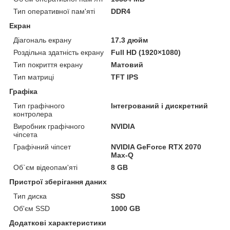
Тип оперативної пам'яті
DDR4
Екран
Діагональ екрану
17.3 дюйм
Роздільна здатність екрану
Full HD (1920×1080)
Тип покриття екрану
Матовий
Тип матриці
TFT IPS
Графіка
Тип графічного
Інтегрований і дискретний
контролера
Виробник графічного
NVIDIA
чіпсета
Графічний чіпсет
NVIDIA GeForce RTX 2070
Max-Q
Об`єм відеопам'яті
8 GB
Пристрої зберігання даних
Тип диска
SSD
Об'єм SSD
1000 GB
Додаткові характеристики