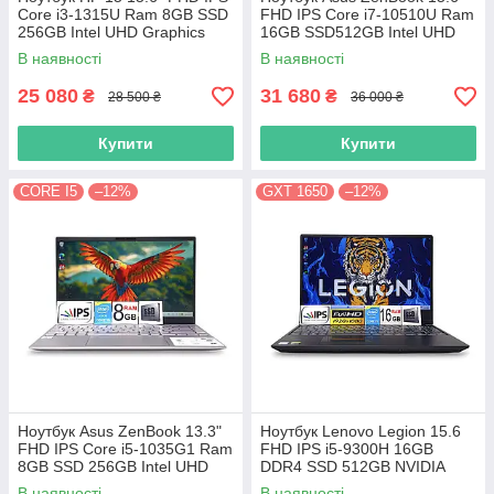
Сore i3-1315U Ram 8GB SSD
FHD IPS Core i7-10510U Ram
256GB Intel UHD Graphics
16GB SSD512GB Intel UHD
Graphics
В наявності
В наявності
25 080
31 680
₴
₴
28 500 ₴
36 000 ₴
Купити
Купити
CORE I5
–12%
GXT 1650
–12%
Ноутбук Asus ZenBook 13.3"
Ноутбук Lenovo Legion 15.6
FHD IPS Core i5-1035G1 Ram
FHD IPS i5-9300H 16GB
8GB SSD 256GB Intel UHD
DDR4 SSD 512GB NVIDIA
Graphics
GTX1650
В наявності
В наявності