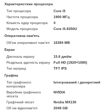
Характеристики процесора
Тип процесора
Core i5
Частота процесора
1900 МГц
Кількість ядер процесора
4
Модель процесора
Core i5-8350U
Оперативна пам'ять
Об'єм оперативної пам'яті
16384 MB
Екран
Діагональ екрану
15.6 дюйм
Роздільна здатність екрану
Full HD (1920×1080)
Тип матриці
TFT IPS
Графіка
Тип графічного
Інтегрований і дискретний
контролера
Виробник графічного
NVIDIA
чіпсета
Графічний чіпсет
Nvidia MX130
Об`єм відеопам'яті
2048 GB