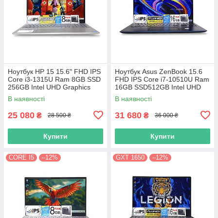
Ноутбук HP 15 15.6" FHD IPS
Ноутбук Asus ZenBook 15.6
Сore i3-1315U Ram 8GB SSD
FHD IPS Core i7-10510U Ram
256GB Intel UHD Graphics
16GB SSD512GB Intel UHD
Graphics
В наявності
В наявності
25 080
31 680
₴
₴
28 500 ₴
36 000 ₴
Купити
Купити
CORE I5
–12%
GXT 1650
–12%