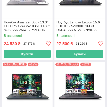
Ноутбук Asus ZenBook 13.3"
Ноутбук Lenovo Legion 15.6
FHD IPS Core i5-1035G1 Ram
FHD IPS i5-9300H 16GB
8GB SSD 256GB Intel UHD
DDR4 SSD 512GB NVIDIA
Graphics
GTX1650
В наявності
В наявності
24 530
27 500
₴
₴
27 875 ₴
31 250 ₴
Купити
Купити
RTX 3070 8GB
–12%
RTX 3070 8GB
–12%