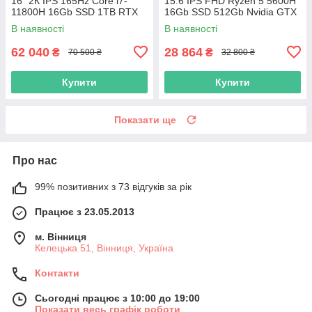
16" 2К IPS 165Hz Core i7-
15.6 IPS FHD Ryzen 5 5600H
11800H 16Gb SSD 1TB RTX
16Gb SSD 512Gb Nvidia GTX
3070 8GB
1650 4GB
В наявності
В наявності
62 040
28 864
₴
₴
70 500 ₴
32 800 ₴
Купити
Купити
Показати ще
Про нас
99% позитивних з 73 відгуків за рік
Працює з 23.05.2013
м. Вінниця
Келецька 51, Вінниця, Україна
Контакти
Сьогодні працює з 10:00 до 19:00
Показати весь графік роботи