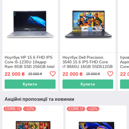
Ноутбук HP 15.6 FHD IPS
Ноутбук Dell Precision
Ігро
Core i5-1235U 10ядeр
3540 15.6 IPS FHD Core
Aspi
Ram 8GB SSD 256GB Intel
i7-8665U 16GB SSD512GB
Core
UHD Graphics 11699
AMD Radeon Pro WX2100
SSD
22 000
22 000
22 
₴
₴
25 000 ₴
25 000 ₴
2GB
Купити
Купити
Акційні пропозиції та новинки
CORE I3
–12%
CORE I7
–12%