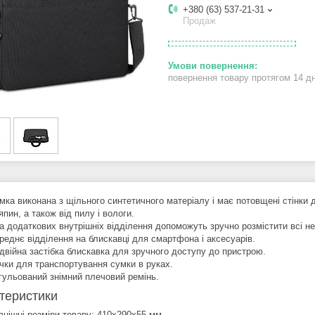
+380 (63) 537-21-31
Продаж
повернення товару протягом 14 д
мка виконана з щільного синтетичного матеріалу і має потовщені стінки 
пин, а також від пилу і вологи.
а додаткових внутрішніх відділення допоможуть зручно розмістити всі не
реднє відділення на блискавці для смартфона і аксесуарів.
двійна застібка блискавка для зручного доступу до пристрою.
чки для транспортування сумки в руках.
гульований знімний плечовий ремінь.
теристики
внішні розміри товару: 410x290x55 мм