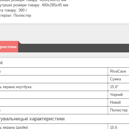
утрішні розміри товару: 400x285x45 мм
га товару: 390 г
теріал: Поліестер
еристики
ні
к
RivaCase
Сумка
ь екрана ноутбука
15,6"
Чорний
Новий
л
Поліестер
увальницькі характеристики
ь екрана (дюйм)
15.6