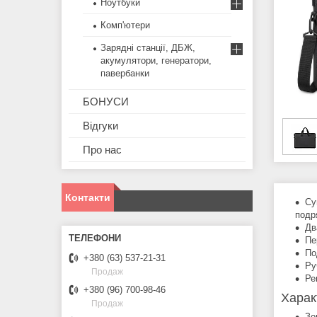
Ноутбуки
Комп'ютери
Зарядні станції, ДБЖ,
акумулятори, генератори,
павербанки
БОНУСИ
Відгуки
Про нас
Контакти
Су
подря
Дв
Пе
По
+380 (63) 537-21-31
Ру
Продаж
Ре
+380 (96) 700-98-46
Харак
Продаж
Зо