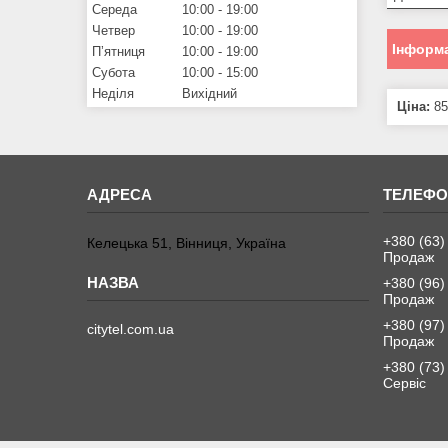
Середа
10:00
19:00
Четвер
10:00
19:00
Інформа
Пʼятниця
10:00
19:00
Субота
10:00
15:00
Неділя
Вихідний
Ціна:
85
+380 (63)
Келецька 51, Вінниця, Україна
Продаж
+380 (96)
Продаж
+380 (97)
citytel.com.ua
Продаж
+380 (73)
Сервіс