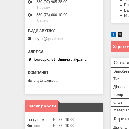
+380 (97) 905-38-00
Вн
Продаж
Ва
+380 (73) 600-10-90
Ма
Сервіс
citytel@gmail.com
Характ
Келецька 51, Вінниця, Україна
Основ
Виробни
Тип
citytel.com.ua
Діагонал
Колір
Стан
Графік роботи
Матеріа
Корист
Понеділок
10:00
19:00
Вівторок
10:00
19:00
Діагонал