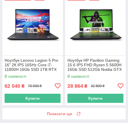
Ноутбук Lenovo Legion 5 Pro
Ноутбук HP Pavilion Gaming
16" 2К IPS 165Hz Core i7-
15.6 IPS FHD Ryzen 5 5600H
11800H 16Gb SSD 1TB RTX
16Gb SSD 512Gb Nvidia GTX
3070 8GB
1650 4GB
В наявності
В наявності
62 040
28 864
₴
₴
70 500 ₴
32 800 ₴
Купити
Купити
Показати ще