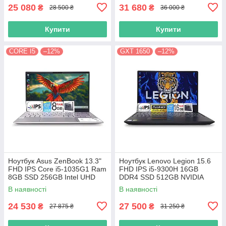
25 080
31 680
₴
₴
28 500 ₴
36 000 ₴
Купити
Купити
CORE I5
–12%
GXT 1650
–12%
Ноутбук Asus ZenBook 13.3"
Ноутбук Lenovo Legion 15.6
FHD IPS Core i5-1035G1 Ram
FHD IPS i5-9300H 16GB
8GB SSD 256GB Intel UHD
DDR4 SSD 512GB NVIDIA
Graphics
GTX1650
В наявності
В наявності
24 530
27 500
₴
₴
27 875 ₴
31 250 ₴