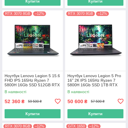
Купити
Купити
RTX 3070 8GB
–12%
RTX 3070 8GB
–12%
Ноутбук Lenovo Legion 5 15.6
Ноутбук Lenovo Legion 5 Pro
FHD IPS 165Hz Ryzen 7
16" 2К IPS 165Hz Ryzen 7
5800H 16Gb SSD 512GB RTX
5800H 16Gb SSD 1TB RTX
3070 8GB
3070 8GB
В наявності
В наявності
52 360
50 600
₴
₴
59 500 ₴
57 500 ₴
Купити
Купити
RTX 3070 8GB
–12%
GTX 1650
–12%