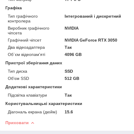
Графіка
Тип графічного
Інтегрований і дискретний
контролера
Виробник графічного
NVIDIA
чіпсета
Графічний чіпсет
NVIDIA GeForce RTX 3050
Два відеоадаптера
Так
Об`єм відеопам'яті
4096 GB
Пристрої зберігання даних
Тип диска
SSD
Об'єм SSD
512 GB
Додаткові характеристики
Підсвітка клавіатури
Так
Користувальницькі характеристики
Діагональ екрана (дюйм)
15.6
Приховати