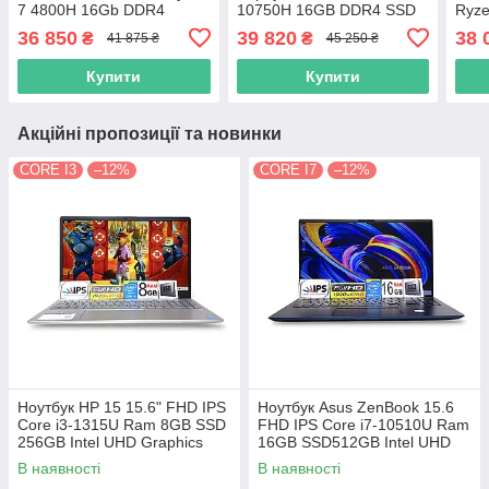
7 4800H 16Gb DDR4
10750H 16GB DDR4 SSD
Ryze
SSD512GB Nvidia RTX
512GB Nvidia RTX2060
DDR
36 850
39 820
38 
₴
₴
41 875 ₴
45 250 ₴
3050 4GB
6GB
306
Купити
Купити
Акційні пропозиції та новинки
CORE I3
–12%
CORE I7
–12%
Ноутбук HP 15 15.6" FHD IPS
Ноутбук Asus ZenBook 15.6
Сore i3-1315U Ram 8GB SSD
FHD IPS Core i7-10510U Ram
256GB Intel UHD Graphics
16GB SSD512GB Intel UHD
Graphics
В наявності
В наявності