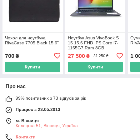
Чохол для ноутбука
Ноутбук Asus VivoBook S
Сумк
RivaCase 7705 Black 15.6"
15 15.6 FHD IPS Core i7-
RIVA
1165G7 Ram 8GB
SSD512GB Intel Iris Xe
700
27 500
1 0
₴
₴
31 250 ₴
S533EA-SB71 10703
Купити
Купити
Про нас
99% позитивних з 73 відгуків за рік
Працює з 23.05.2013
м. Вінниця
Келецька 51, Вінниця, Україна
Контакти