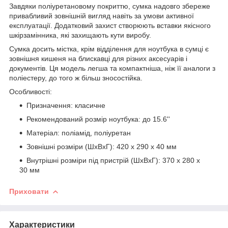
Завдяки поліуретановому покриттю, сумка надовго збереже
привабливий зовнішній вигляд навіть за умови активної
експлуатації. Додатковий захист створюють вставки якісного
шкірзамінника, які захищають кути виробу.
Сумка досить містка, крім відділення для ноутбука в сумці є
зовнішня кишеня на блискавці для різних аксесуарів і
документів. Ця модель легша та компактніша, ніж її аналоги з
поліестеру, до того ж більш зносостійка.
Особливості:
Призначення: класичне
Рекомендований розмір ноутбука: до 15.6''
Матеріал: поліамід, поліуретан
Зовнішні розміри (ШхВхГ): 420 x 290 x 40 мм
Внутрішні розміри під пристрій (ШхВхГ): 370 х 280 х
30 мм
Приховати
Характеристики