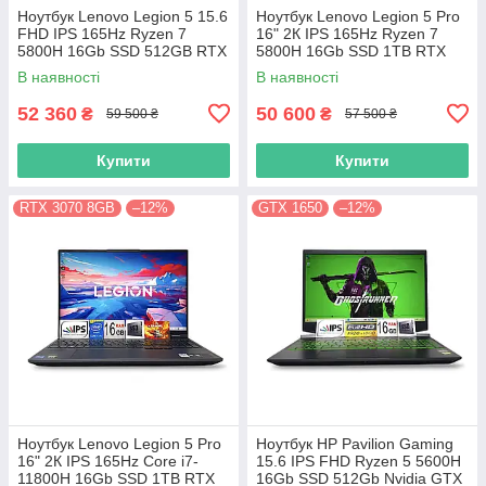
Ноутбук Lenovo Legion 5 15.6
Ноутбук Lenovo Legion 5 Pro
FHD IPS 165Hz Ryzen 7
16" 2К IPS 165Hz Ryzen 7
5800H 16Gb SSD 512GB RTX
5800H 16Gb SSD 1TB RTX
3070 8GB
3070 8GB
В наявності
В наявності
52 360
50 600
₴
₴
59 500 ₴
57 500 ₴
Купити
Купити
RTX 3070 8GB
–12%
GTX 1650
–12%
Ноутбук Lenovo Legion 5 Pro
Ноутбук HP Pavilion Gaming
16" 2К IPS 165Hz Core i7-
15.6 IPS FHD Ryzen 5 5600H
11800H 16Gb SSD 1TB RTX
16Gb SSD 512Gb Nvidia GTX