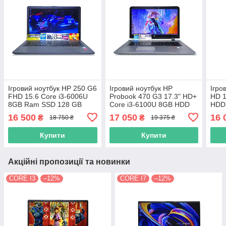
Ігровий ноутбук HP 250 G6
Ігровий ноутбук HP
Ігро
FHD 15.6 Core i3-6006U
Probook 470 G3 17.3" HD+
HD 1
8GB Ram SSD 128 GB
Сore i3-6100U 8GB HDD
HDD
AMD Radeon R5 M330
500GB AMD RADEON R7
M33
16 500
17 050
16 
₴
₴
18 750 ₴
19 375 ₴
2GB
M340
Купити
Купити
Акційні пропозиції та новинки
CORE I3
–12%
CORE I7
–12%