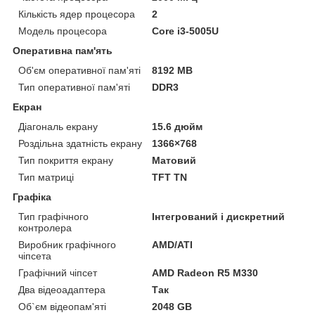
Кількість ядер процесора
2
Модель процесора
Core i3-5005U
Оперативна пам'ять
Об'єм оперативної пам'яті
8192 MB
Тип оперативної пам'яті
DDR3
Екран
Діагональ екрану
15.6 дюйм
Роздільна здатність екрану
1366×768
Тип покриття екрану
Матовий
Тип матриці
TFT TN
Графіка
Тип графічного
Інтегрований і дискретний
контролера
Виробник графічного
AMD/ATI
чіпсета
Графічний чіпсет
AMD Radeon R5 M330
Два відеоадаптера
Так
Об`єм відеопам'яті
2048 GB