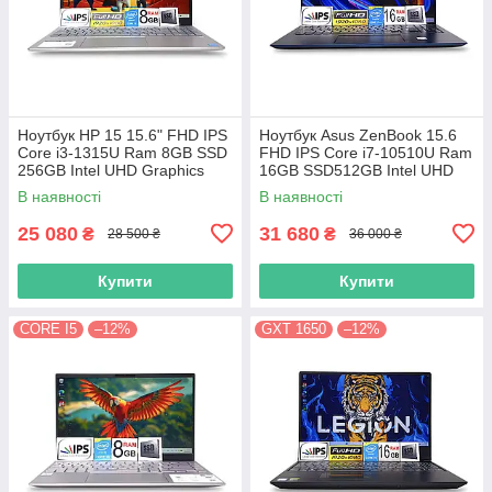
Ноутбук HP 15 15.6" FHD IPS
Ноутбук Asus ZenBook 15.6
Сore i3-1315U Ram 8GB SSD
FHD IPS Core i7-10510U Ram
256GB Intel UHD Graphics
16GB SSD512GB Intel UHD
Graphics
В наявності
В наявності
25 080
31 680
₴
₴
28 500 ₴
36 000 ₴
Купити
Купити
CORE I5
–12%
GXT 1650
–12%