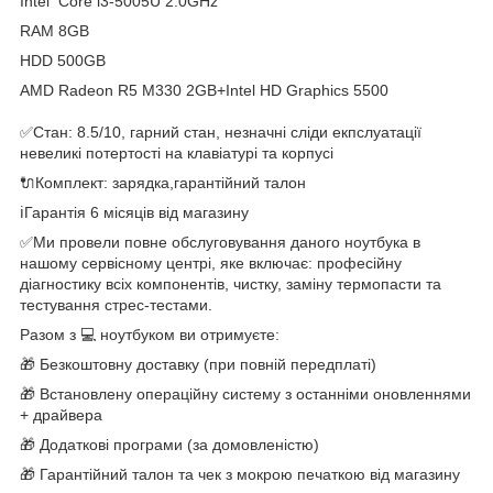
Intel Core i3-5005U 2.0GHz
RAM 8GB
HDD 500GB
AMD Radeon R5 M330 2GB+Intel HD Graphics 5500
✅Стан: 8.5/10, гарний стан, незначні сліди екпслуатації
невеликі потертості на клавіатурі та корпусі
🔌Комплект: зарядка,гарантійний талон
ℹ️Гарантія 6 місяців від магазину
✅Ми провели повне обслуговування даного ноутбука в
нашому сервісному центрі, яке включає: професійну
діагностику всіх компонентів, чистку, заміну термопасти та
тестування стрес-тестами.
Разом з 💻 ноутбуком ви отримуєте:
🎁 Безкоштовну доставку (при повній передплаті)
🎁 Встановлену операційну систему з останніми оновленнями
+ драйвера
🎁 Додаткові програми (за домовленістю)
🎁 Гарантійний талон та чек з мокрою печаткою від магазину