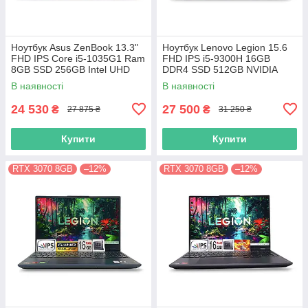
Ноутбук Asus ZenBook 13.3"
Ноутбук Lenovo Legion 15.6
FHD IPS Core i5-1035G1 Ram
FHD IPS i5-9300H 16GB
8GB SSD 256GB Intel UHD
DDR4 SSD 512GB NVIDIA
Graphics
GTX1650
В наявності
В наявності
24 530
27 500
₴
₴
27 875 ₴
31 250 ₴
Купити
Купити
RTX 3070 8GB
–12%
RTX 3070 8GB
–12%