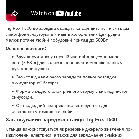
Tig Fox T500 це зарядна станцiя яка зарядить не тiльки вашi
смартфони ,ноутбуки а й навiть холодильник.Цей рудий
малюк потяне любий побудовий прилад до 500Вт
Основні переваги:
Зручна рукоятка у верхній частині корпусу та мала
вага (5.53 кг) дозволяють переносити станцію навіть у
руках користувача.
Захист від надмірного заряду та повної розрядки
акумуляторної батареї.
Форма вихідного електричного струму у вигляді чистої
синусоїди.
Світлодіодний ліхтарик використовується для
освітлення у темний час доби.
Застосування зарядної станції Tig Fox T500
Станція використовується як резервне джерело живлення при
відключенні електрики, а також для заряджання сумісних