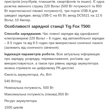
пристроїв (ноутбуків, планшетів, смартфонів та інших). Є одна
розетка змінного струму 220 Вольт (500 Вт потужності та 850
Вт короткочасної пікової потужності), три порти USB-A для
швидкої зарядки, вихід USB-C на 65 Вт, вихід DC5521 на 12.6
Вольт, 10 Ампер.
Особливості зарядної станції Tig Fox T500:
Способи заряджання.
Час повної зарядки від однофазної
електромережі 220 Вольт – 6 годин, від автомобільної зарядки
– 8.5 годин та від 8.5 годин при використанні сонячної панелі
(залежить від сонячного свічення).
Індикація параметрів роботи.
Всю актуальну інформацію
про зарядку, розрядку, перевантаження, роз'ємів, що
використовуються, а також про рівень заряду акумулятора
можна отримати на цифровому РК-дисплеї.
Ємність акумулятора, Ач, Вт/г
540 Вт/год
Номінальна потужність, 500 Вт
Максимальна потужність (пiкова),850 Вт
Ресурс акумулятора
1500 циклів