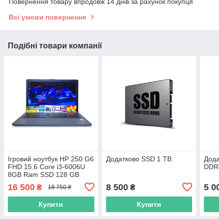
Повернення товару впродовж 14 днів за рахунок покупця
Всі умови повернення
Подібні товари компанії
Ігровий ноутбук HP 250 G6
Додатково SSD 1 TB
Дод
FHD 15.6 Core i3-6006U
DDR
8GB Ram SSD 128 GB
AMD Radeon R5 M330
16 500
8 500
5 0
₴
₴
18 750 ₴
2GB
Купити
Купити